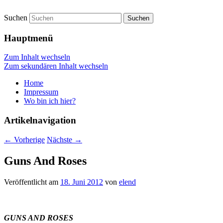
Suchen
vidgames.de
Hauptmenü
Zum Inhalt wechseln
Zum sekundären Inhalt wechseln
Home
Impressum
Wo bin ich hier?
Artikelnavigation
←
Vorherige
Nächste
→
Guns And Roses
Veröffentlicht am
18. Juni 2012
von
elend
GUNS AND ROSES