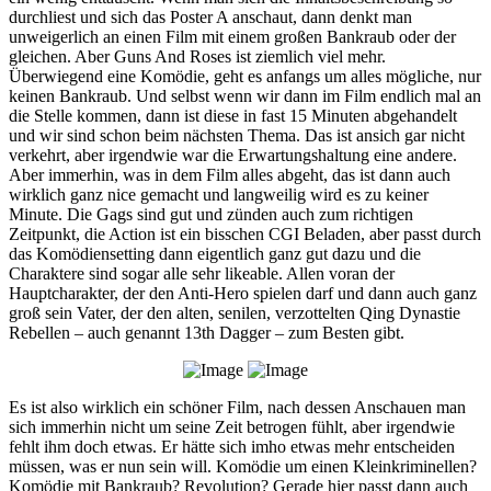
durchliest und sich das Poster A anschaut, dann denkt man
unweigerlich an einen Film mit einem großen Bankraub oder der
gleichen. Aber Guns And Roses ist ziemlich viel mehr.
Überwiegend eine Komödie, geht es anfangs um alles mögliche, nur
keinen Bankraub. Und selbst wenn wir dann im Film endlich mal an
die Stelle kommen, dann ist diese in fast 15 Minuten abgehandelt
und wir sind schon beim nächsten Thema. Das ist ansich gar nicht
verkehrt, aber irgendwie war die Erwartungshaltung eine andere.
Aber immerhin, was in dem Film alles abgeht, das ist dann auch
wirklich ganz nice gemacht und langweilig wird es zu keiner
Minute. Die Gags sind gut und zünden auch zum richtigen
Zeitpunkt, die Action ist ein bisschen CGI Beladen, aber passt durch
das Komödiensetting dann eigentlich ganz gut dazu und die
Charaktere sind sogar alle sehr likeable. Allen voran der
Hauptcharakter, der den Anti-Hero spielen darf und dann auch ganz
groß sein Vater, der den alten, senilen, verzottelten Qing Dynastie
Rebellen – auch genannt 13th Dagger – zum Besten gibt.
Es ist also wirklich ein schöner Film, nach dessen Anschauen man
sich immerhin nicht um seine Zeit betrogen fühlt, aber irgendwie
fehlt ihm doch etwas. Er hätte sich imho etwas mehr entscheiden
müssen, was er nun sein will. Komödie um einen Kleinkriminellen?
Komödie mit Bankraub? Revolution? Gerade hier passt dann auch