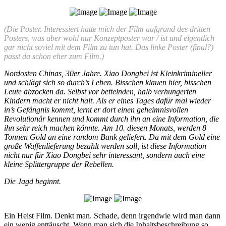
(Die Poster. Interessiert hatte mich der Film aufgrund des dritten
Posters, was aber wohl nur Konzeptposter war / ist und eigentlich
gar nicht soviel mit dem Film zu tun hat. Das linke Poster (final?)
passt da schon eher zum Film.)
Nordosten Chinas, 30er Jahre. Xiao Dongbei ist Kleinkrimineller
und schlägt sich so durch’s Leben. Bisschen klauen hier, bisschen
Leute abzocken da. Selbst vor bettelnden, halb verhungerten
Kindern macht er nicht halt. Als er eines Tages dafür mal wieder
in’s Gefängnis kommt, lernt er dort einen geheimnisvollen
Revolutionär kennen und kommt durch ihn an eine Information, die
ihn sehr reich machen könnte. Am 10. diesen Monats, werden 8
Tonnen Gold an eine random Bank geliefert. Da mit dem Gold eine
große Waffenlieferung bezahlt werden soll, ist diese Information
nicht nur für Xiao Dongbei sehr interessant, sondern auch eine
kleine Splittergruppe der Rebellen.
Die Jagd beginnt.
Ein Heist Film. Denkt man. Schade, denn irgendwie wird man dann
ein wenig enttäuscht. Wenn man sich die Inhaltsbeschreibung so