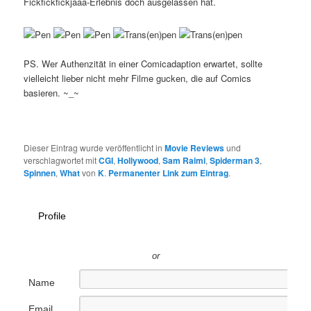
Fickfickfickjaaa-Erlebnis doch ausgelassen hat.
PS. Wer Authenzität in einer Comicadaption erwartet, sollte
vielleicht lieber nicht mehr Filme gucken, die auf Comics
basieren. ~_~
Dieser Eintrag wurde veröffentlicht in
Movie Reviews
und
verschlagwortet mit
CGI
,
Hollywood
,
Sam Raimi
,
Spiderman 3
,
Spinnen
,
What
von
K
.
Permanenter Link zum Eintrag
.
Profile
or
Name
Email