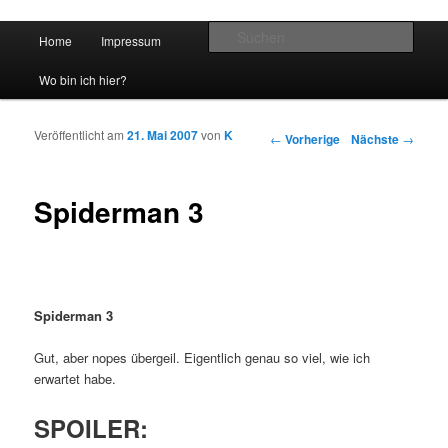
Hauptmenü
Such
Home
Impressum
Zum Inhalt wechseln
Zum sekundären Inhalt wechseln
vidgames.de
Wo bin ich hier?
Veröffentlicht am
21. Mai 2007
von
K
Artikelnavigation
←
Vorherige
Nächste
→
Spiderman 3
Spiderman 3
Gut, aber nopes übergeil. Eigentlich genau so viel, wie ich
erwartet habe.
SPOILER: