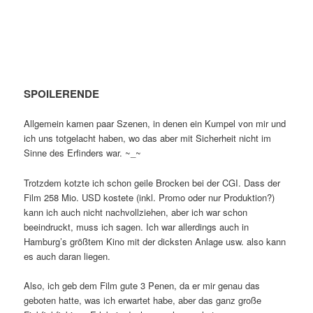
Was ich lame fand, war die elend (baha) lange Szene in der er
den Anzug drunter hatte und ‘cool’ wirken sollte. Es wirkte so
lame und scheisse, dass es mehr wie eine Komödie rüberkam
als alles Andere.
SPOILERENDE
Allgemein kamen paar Szenen, in denen ein Kumpel von mir und
ich uns totgelacht haben, wo das aber mit Sicherheit nicht im
Sinne des Erfinders war. ~_~
Trotzdem kotzte ich schon geile Brocken bei der CGI. Dass der
Film 258 Mio. USD kostete (inkl. Promo oder nur Produktion?)
kann ich auch nicht nachvollziehen, aber ich war schon
beeindruckt, muss ich sagen. Ich war allerdings auch in
Hamburg’s größtem Kino mit der dicksten Anlage usw. also kann
es auch daran liegen.
Also, ich geb dem Film gute 3 Penen, da er mir genau das
geboten hatte, was ich erwartet habe, aber das ganz große