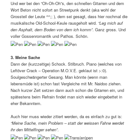
Und wer bei den “Oh-Oh-Oh”s, den schnellen Gitarren und dem
Wort Beton nicht sofort an Streetpunk denkt (aka wohl der
Grossteil der Leute ^^;; ), dem sei gesagt, dass hier nochmal die
musikalische Old-School-Keule rausgeholt wird.
“Leg mich auf
den Asphalt, dem Boden von dem ich komm”
. Ganz gross. Und
voller Gossenromantik und Pathos. Schön.
3. Meine Sache
Dann der (kurzzeitige) Schock. Stilbruch. Piano (welches von
Leftöver Crack – Operation M.O.V.E. geklaut ist >:0).
Soulgeschwängerter Gesang. Man könnte (wenn man
lebensmüde ist) schon fast Vergleiche mit Mr. Naidoo ziehen.
Nach kurzer Zeit setzen dann auch schon die Gitarren ein, und
spätestens beim Refrain findet man sich wieder eingebettet in
eher Bekanntem.
Auch hier muss wieder zitiert werden, da es einfach zu gut is:
“Meine Sache, mein Problem – statt der weissen Fahne werdet
ihr den Mittelfinger sehen”
.