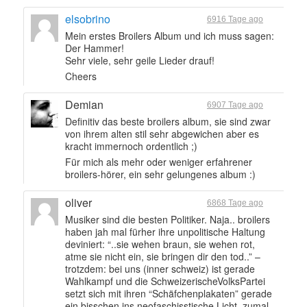
elsobrino
6916 Tage ago
Mein erstes Broilers Album und ich muss sagen:
Der Hammer!
Sehr viele, sehr geile Lieder drauf!
Cheers
Demian
6907 Tage ago
Definitiv das beste broilers album, sie sind zwar
von ihrem alten stil sehr abgewichen aber es
kracht immernoch ordentlich ;)
Für mich als mehr oder weniger erfahrener
broilers-hörer, ein sehr gelungenes album :)
oliver
6868 Tage ago
Musiker sind die besten Politiker. Naja.. broilers
haben jah mal fürher ihre unpolitische Haltung
deviniert: “..sie wehen braun, sie wehen rot,
atme sie nicht ein, sie bringen dir den tod..” –
trotzdem: bei uns (inner schweiz) ist gerade
Wahlkampf und die SchweizerischeVolksPartei
setzt sich mit ihren “Schäfchenplakaten” gerade
ein bisschen ins neofaschisstische Licht, zumal