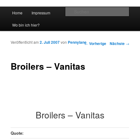
Hauptmenü
Such
Home
Impressum
Zum Inhalt wechseln
Zum sekundären Inhalt wechseln
vidgames.de
Wo bin ich hier?
Veröffentlicht am
2. Juli 2007
von
Pennylane
Artikelnavigation
←
Vorherige
Nächste
→
Broilers – Vanitas
Broilers – Vanitas
Quote: