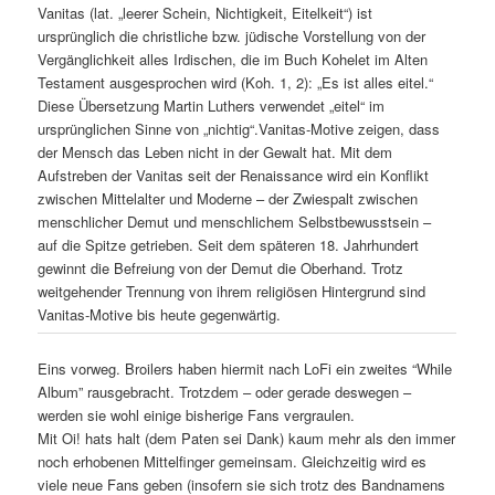
Vanitas (lat. „leerer Schein, Nichtigkeit, Eitelkeit“) ist
ursprünglich die christliche bzw. jüdische Vorstellung von der
Vergänglichkeit alles Irdischen, die im Buch Kohelet im Alten
Testament ausgesprochen wird (Koh. 1, 2): „Es ist alles eitel.“
Diese Übersetzung Martin Luthers verwendet „eitel“ im
ursprünglichen Sinne von „nichtig“.Vanitas-Motive zeigen, dass
der Mensch das Leben nicht in der Gewalt hat. Mit dem
Aufstreben der Vanitas seit der Renaissance wird ein Konflikt
zwischen Mittelalter und Moderne – der Zwiespalt zwischen
menschlicher Demut und menschlichem Selbstbewusstsein –
auf die Spitze getrieben. Seit dem späteren 18. Jahrhundert
gewinnt die Befreiung von der Demut die Oberhand. Trotz
weitgehender Trennung von ihrem religiösen Hintergrund sind
Vanitas-Motive bis heute gegenwärtig.
Eins vorweg. Broilers haben hiermit nach LoFi ein zweites “While
Album” rausgebracht. Trotzdem – oder gerade deswegen –
werden sie wohl einige bisherige Fans vergraulen.
Mit Oi! hats halt (dem Paten sei Dank) kaum mehr als den immer
noch erhobenen Mittelfinger gemeinsam. Gleichzeitig wird es
viele neue Fans geben (insofern sie sich trotz des Bandnamens