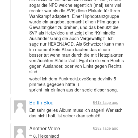
sogar die NPD welche eigentlich (mal) sehr viel
rechter war als die SVP, diese Plakate für ihren
Wahlkampf adaptiert. Einer Hiphoptanzgruppe
wurde ein angebot gemacht einen Film gegen
Gewaltätigkeit zu drehen, und das benutzt die
SVP als Hetzvideo und zeigt eine “Kriminelle
Ausländer Gang die auch Vergewaltigt”. Ich
sage nur HEXENJAGD. Als Schweizer kann man
im moment kein Album kaufen das einem
besser tut wenn man durch die mit Hetzplakaten
versäuchten Städte läuft. Egal ob sie von Rechts
gegen Ausländer, oder von Links gegen Rechts
sind.
wobei ich dem PunkrockLoveSong devinitv 5
pimmels gegeben hätte ;)
spricht mir einfach aus der seele dieser song.
Berlin Blog
6413 Tage ago
Ein sehr geiles Album muss ich sagen! Wer sich
das nicht holt, ist selber dran schuld!
Another Voice
6282 Tage ago
“16. Hexenjagd