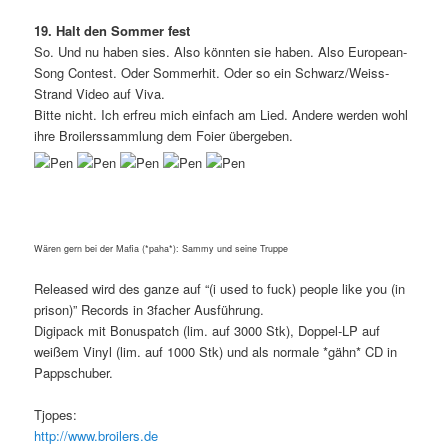
19. Halt den Sommer fest
So. Und nu haben sies. Also könnten sie haben. Also European-
Song Contest. Oder Sommerhit. Oder so ein Schwarz/Weiss-
Strand Video auf Viva.
Bitte nicht. Ich erfreu mich einfach am Lied. Andere werden wohl
ihre Broilerssammlung dem Foier übergeben.
Wären gern bei der Mafia (*paha*): Sammy und seine Truppe
Released wird des ganze auf “(i used to fuck) people like you (in
prison)” Records in 3facher Ausführung.
Digipack mit Bonuspatch (lim. auf 3000 Stk), Doppel-LP auf
weißem Vinyl (lim. auf 1000 Stk) und als normale *gähn* CD in
Pappschuber.
Tjopes:
http://www.broilers.de