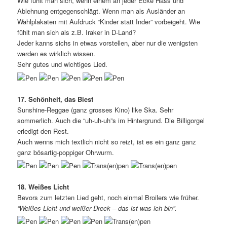
Wie fühlt man sich, wenn einem an jeder Ecke Hass und
Ablehnung entgegenschlägt. Wenn man als Ausländer an
Wahlplakaten mit Aufdruck “Kinder statt Inder” vorbeigeht. Wie
fühlt man sich als z.B. Iraker in D-Land?
Jeder kanns sichs in etwas vorstellen, aber nur die wenigsten
werden es wirklich wissen.
Sehr gutes und wichtiges Lied.
17. Schönheit, das Biest
Sunshine-Reggae (ganz grosses Kino) like Ska. Sehr
sommerlich. Auch die “uh-uh-uh”s im Hintergrund. Die Billigorgel
erledigt den Rest.
Auch wenns mich textlich nicht so reizt, ist es ein ganz ganz
ganz bösartig-poppiger Ohrwurm.
18. Weißes Licht
Bevors zum letzten Lied geht, noch einmal Broilers wie früher.
“Weißes Licht und weißer Dreck – das ist was ich bin”.