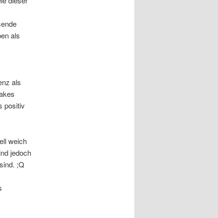
le dieser
sende
en als
enz als
lakes
 positiv
ll weich
ind jedoch
sind. ;Q
s