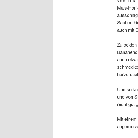
Wenn man e
Mais/Honi
ausschlagg
Sachen hi
auch mit 
Zu beiden
Bananench
auch etwa
schmecken 
hervorstic
Und so ko
und von Sü
recht gut 
Mit einem 
angemesse