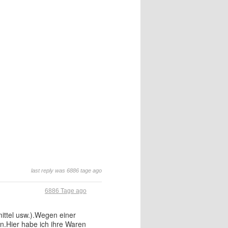
last reply was 6886 tage ago
6886 Tage ago
ittel usw.).Wegen einer
n.Hier habe ich ihre Waren