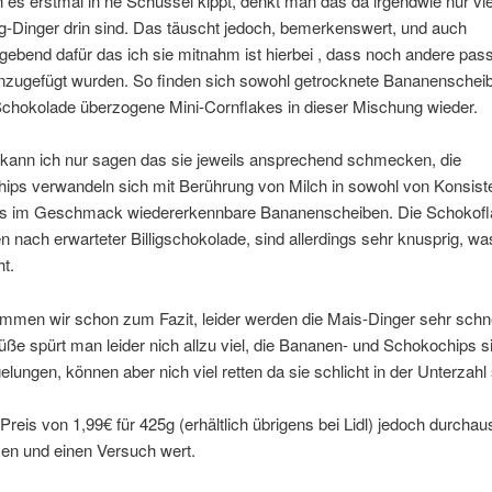
s erstmal in ne Schüssel kippt, denkt man das da irgendwie nur vie
g-Dinger drin sind. Das täuscht jedoch, bemerkenswert, und auch
ebend dafür das ich sie mitnahm ist hierbei , dass noch andere pas
nzugefügt wurden. So finden sich sowohl getrocknete Bananenscheib
Schokolade überzogene Mini-Cornflakes in dieser Mischung wieder.
 kann ich nur sagen das sie jeweils ansprechend schmecken, die
ips verwandeln sich mit Berührung von Milch in sowohl von Konsist
s im Geschmack wiedererkennbare Bananenscheiben. Die Schokof
nach erwarteter Billigschokolade, sind allerdings sehr knusprig, was
ht.
mmen wir schon zum Fazit, leider werden die Mais-Dinger sehr schne
ße spürt man leider nich allzu viel, die Bananen- und Schokochips s
gelungen, können aber nich viel retten da sie schlicht in der Unterzahl 
Preis von 1,99€ für 425g (erhältlich übrigens bei Lidl) jedoch durchau
n und einen Versuch wert.