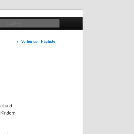
Suchen
Artikelnavigation
←
Vorherige
Nächste
→
o
el und
 Kindern