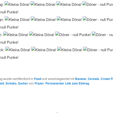
ng:
gn:
z:
ck:
ag wurde veröffentlicht in
Food
und verschlagwortet mit
Banane
,
Cereals
,
Crown Fi
sli
,
Schoko
,
Zucker
von
Frazer
.
Permanenter Link zum Eintrag
.