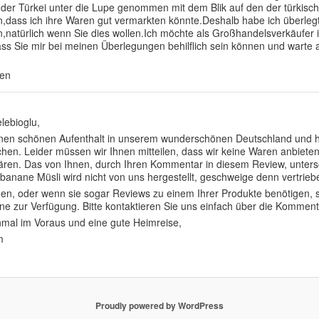
 der Türkei unter die Lupe genommen mit dem Blik auf den der türkisc
ass ich ihre Waren gut vermarkten könnte.Deshalb habe ich überlegt vie
natürlich wenn Sie dies wollen.Ich möchte als Großhandelsverkäufer i
ass Sie mir bei meinen Überlegungen behilflich sein können und warte au
ßen
lebioglu,
einen schönen Aufenthalt in unserem wunderschönen Deutschland und h
hen. Leider müssen wir Ihnen mitteilen, dass wir keine Waren anbieten, 
 wären. Das von Ihnen, durch Ihren Kommentar in diesem Review, unter
anane Müsli wird nicht von uns hergestellt, geschweige denn vertriebe
gen, oder wenn sie sogar Reviews zu einem Ihrer Produkte benötigen, 
rne zur Verfügung. Bitte kontaktieren Sie uns einfach über die Komment
nmal im Voraus und eine gute Heimreise,
m
Proudly powered by WordPress