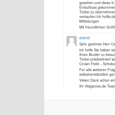
gesehen und diese in
Entschluss gekommen,d
Türkei zu übernehmen,
verkaufen.Ich hoffe,d
Mitteilungen.
Mit freundlichen Grü
elend
Sehr geehrter Herr Ce
ich hoffe Sie haben 
Ihren Bruder zu besuc
Türkei prädestiniert
Crown Field – Schokob
Für alle weiteren Fra
selbstverständlich ge
Vielen Dank schon ei
Ihr Vidgames.de Tea