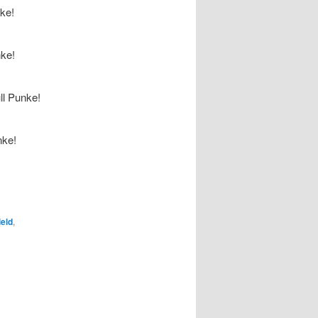
eld
,