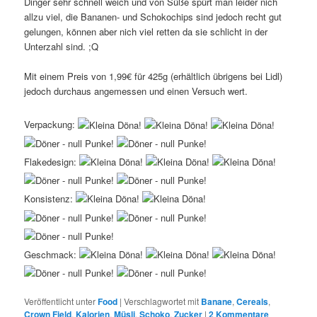
Dinger sehr schnell weich und von Süße spürt man leider nich
allzu viel, die Bananen- und Schokochips sind jedoch recht gut
gelungen, können aber nich viel retten da sie schlicht in der
Unterzahl sind. ;Q
Mit einem Preis von 1,99€ für 425g (erhältlich übrigens bei Lidl)
jedoch durchaus angemessen und einen Versuch wert.
Verpackung:
Flakedesign:
Konsistenz:
Geschmack:
Veröffentlicht unter
Food
|
Verschlagwortet mit
Banane
,
Cereals
,
Crown Field
,
Kalorien
,
Müsli
,
Schoko
,
Zucker
|
2
Kommentare