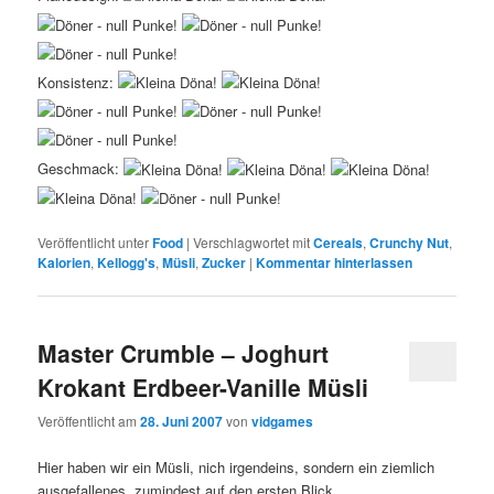
Konsistenz:
Geschmack:
Veröffentlicht unter
Food
|
Verschlagwortet mit
Cereals
,
Crunchy Nut
,
Kalorien
,
Kellogg's
,
Müsli
,
Zucker
|
Kommentar hinterlassen
Master Crumble – Joghurt
Krokant Erdbeer-Vanille Müsli
Veröffentlicht am
28. Juni 2007
von
vidgames
Hier haben wir ein Müsli, nich irgendeins, sondern ein ziemlich
ausgefallenes, zumindest auf den ersten Blick.