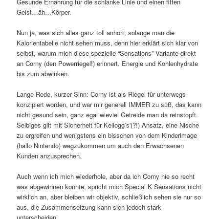
Gesunde Ernährung für die schlanke Linie und einen fitten
Geist…äh…Körper.
Nun ja, was sich alles ganz toll anhört, solange man die
Kalorientabelle nicht sehen muss, denn hier erklärt sich klar von
selbst, warum mich diese spezielle “Sensations” Variante direkt
an Corny (den Powerriegel!) erinnert. Energie und Kohlenhydrate
bis zum abwinken.
Lange Rede, kurzer Sinn: Corny ist als Riegel für unterwegs
konzipiert worden, und war mir generell IMMER zu süß, das kann
nicht gesund sein, ganz egal wieviel Getreide man da reinstopft.
Selbiges gilt mit Sicherheit für Kellogg’s'(?!) Ansatz, eine Nische
zu ergreifen und wenigstens ein bisschen von dem Kinderimage
(hallo Nintendo) wegzukommen um auch den Erwachsenen
Kunden anzusprechen.
Auch wenn ich mich wiederhole, aber da ich Corny nie so recht
was abgewinnen konnte, spricht mich Special K Sensations nicht
wirklich an, aber bleiben wir objektiv, schließlich sehen sie nur so
aus, die Zusammensetzung kann sich jedoch stark
unterscheiden.