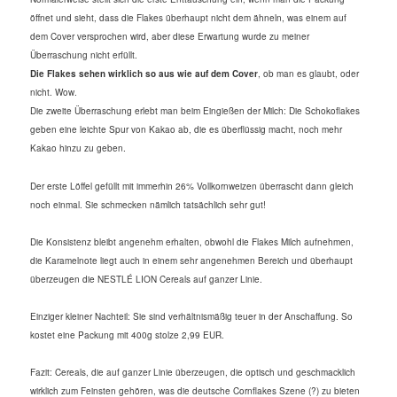
öffnet und sieht, dass die Flakes überhaupt nicht dem ähneln, was einem auf
dem Cover versprochen wird, aber diese Erwartung wurde zu meiner
Überraschung nicht erfüllt.
Die Flakes sehen wirklich so aus wie auf dem Cover
, ob man es glaubt, oder
nicht. Wow.
Die zweite Überraschung erlebt man beim Eingießen der Milch: Die Schokoflakes
geben eine leichte Spur von Kakao ab, die es überflüssig macht, noch mehr
Kakao hinzu zu geben.
Der erste Löffel gefüllt mit immerhin 26% Vollkornweizen überrascht dann gleich
noch einmal. Sie schmecken nämlich tatsächlich sehr gut!
Die Konsistenz bleibt angenehm erhalten, obwohl die Flakes Milch aufnehmen,
die Karamelnote liegt auch in einem sehr angenehmen Bereich und überhaupt
überzeugen die NESTLÉ LION Cereals auf ganzer Linie.
Einziger kleiner Nachteil: Sie sind verhältnismäßig teuer in der Anschaffung. So
kostet eine Packung mit 400g stolze 2,99 EUR.
Fazit: Cereals, die auf ganzer Linie überzeugen, die optisch und geschmacklich
wirklich zum Feinsten gehören, was die deutsche Cornflakes Szene (?) zu bieten