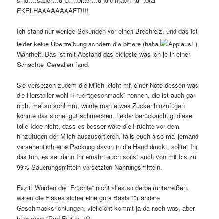
sind….sauer…und….bitter…und einfach nur total
EKELHAAAAAAAAFT!!!!
Ich stand nur wenige Sekunden vor einen Brechreiz, und das ist
leider keine Übertreibung sondern die bittere (haha
)
Wahrheit. Das ist mit Abstand das ekligste was ich je in einer
Schachtel Cerealien fand.
Sie versetzen zudem die Milch leicht mit einer Note dessen was
die Hersteller wohl “Fruchtgeschmack” nennen, die ist auch gar
nicht mal so schlimm, würde man etwas Zucker hinzufügen
könnte das sicher gut schmecken. Leider berücksichtigt diese
tolle Idee nicht, dass es besser wäre die Früchte vor dem
hinzufügen der Milch auszusortieren, falls euch also mal jemand
versehentlich eine Packung davon in die Hand drückt, solltet Ihr
das tun, es sei denn Ihr ernährt euch sonst auch von mit bis zu
99% Säuerungsmitteln versetzten Nahrungsmitteln.
Fazit: Würden die “Früchte” nicht alles so derbe runterreißen,
wären die Flakes sicher eine gute Basis für andere
Geschmacksrichtungen, vielleicht kommt ja da noch was, aber
bitte ohne “Red Fruit”s. ;Q