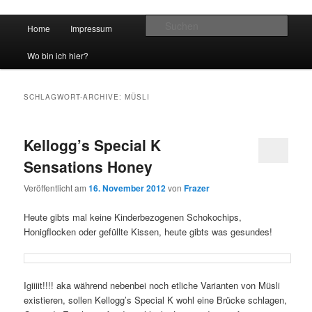
Hauptmenü
Such
Home
Impressum
Zum Inhalt wechseln
Zum sekundären Inhalt wechseln
vidgames.de
Wo bin ich hier?
SCHLAGWORT-ARCHIVE:
MÜSLI
Kellogg’s Special K
Sensations Honey
Veröffentlicht am
16. November 2012
von
Frazer
Heute gibts mal keine Kinderbezogenen Schokochips,
Honigflocken oder gefüllte Kissen, heute gibts was gesundes!
Igiiiit!!!! aka während nebenbei noch etliche Varianten von Müsli
existieren, sollen Kellogg’s Special K wohl eine Brücke schlagen,