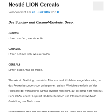
Nestlé LION Cereals
Veröffentlicht am
28. Juni 2007
von
K
Das Schoko- und Caramel-Erlebnis. Soso.
SCHOKO
Löwen machen, was sie wollen.
CARAMEL
Löwen nehmen sich, was sie wollen.
CEREALS
Löwen essen, was sie wollen.
Was wie ein Text klingt, der mir im Alter von rund 12 Jahren eingefallen wäre, um
das Review besonders cool zu beginnen, steht in Wirklichkeit einfach auf der
Rückseite der Verpackung. Sowas erwartet man nicht, auf so etwas hofft man nur.
Sehr schön, erster Pluspunkt für diese literarisch und informationell wertvolle
Gestaltung des Backcovers.
Normalerweise stellt sich die erste Enttäuschung ein, wenn man die Packung