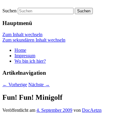
Suchen
vidgames.de
Hauptmenü
Zum Inhalt wechseln
Zum sekundären Inhalt wechseln
Home
Impressum
Wo bin ich hier?
Artikelnavigation
←
Vorherige
Nächste
→
Fun! Fun! Minigolf
Veröffentlicht am
4. September 2009
von
DocAetzn