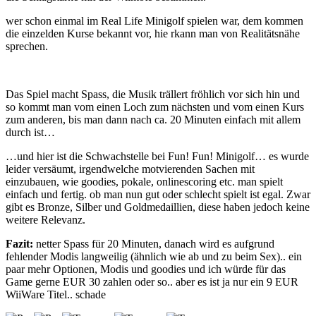
wer schon einmal im Real Life Minigolf spielen war, dem kommen
die einzelden Kurse bekannt vor, hie rkann man von Realitätsnähe
sprechen.
Das Spiel macht Spass, die Musik trällert fröhlich vor sich hin und
so kommt man vom einen Loch zum nächsten und vom einen Kurs
zum anderen, bis man dann nach ca. 20 Minuten einfach mit allem
durch ist…
…und hier ist die Schwachstelle bei Fun! Fun! Minigolf… es wurde
leider versäumt, irgendwelche motvierenden Sachen mit
einzubauen, wie goodies, pokale, onlinescoring etc. man spielt
einfach und fertig. ob man nun gut oder schlecht spielt ist egal. Zwar
gibt es Bronze, Silber und Goldmedaillien, diese haben jedoch keine
weitere Relevanz.
Fazit:
netter Spass für 20 Minuten, danach wird es aufgrund
fehlender Modis langweilig (ähnlich wie ab und zu beim Sex).. ein
paar mehr Optionen, Modis und goodies und ich würde für das
Game gerne EUR 30 zahlen oder so.. aber es ist ja nur ein 9 EUR
WiiWare Titel.. schade