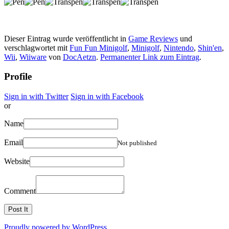
Dieser Eintrag wurde veröffentlicht in
Game Reviews
und
verschlagwortet mit
Fun Fun Minigolf
,
Minigolf
,
Nintendo
,
Shin'en
,
Wii
,
Wiiware
von
DocAetzn
.
Permanenter Link zum Eintrag
.
Profile
Sign in with Twitter
Sign in with Facebook
or
Name
Email
Not published
Website
Comment
Proudly powered by WordPress