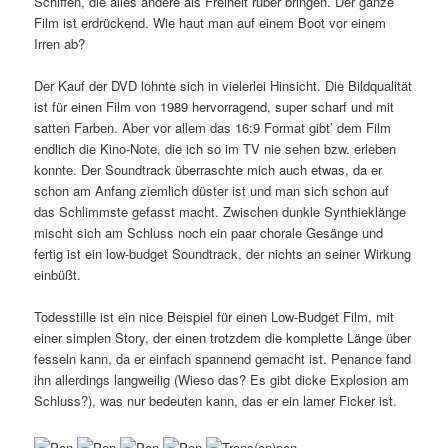
Schiffen, die alles andere als Freiheit rüber bringen. Der ganze
Film ist erdrückend. Wie haut man auf einem Boot vor einem
Irren ab?
Der Kauf der DVD lohnte sich in vielerlei Hinsicht. Die Bildqualität
ist für einen Film von 1989 hervorragend, super scharf und mit
satten Farben. Aber vor allem das 16:9 Format gibt’ dem Film
endlich die Kino-Note, die ich so im TV nie sehen bzw. erleben
konnte. Der Soundtrack überraschte mich auch etwas, da er
schon am Anfang ziemlich düster ist und man sich schon auf
das Schlimmste gefasst macht. Zwischen dunkle Synthieklänge
mischt sich am Schluss noch ein paar chorale Gesänge und
fertig ist ein low-budget Soundtrack, der nichts an seiner Wirkung
einbüßt.
Todesstille ist ein nice Beispiel für einen Low-Budget Film, mit
einer simplen Story, der einen trotzdem die komplette Länge über
fesseln kann, da er einfach spannend gemacht ist. Penance fand
ihn allerdings langweilig (Wieso das? Es gibt dicke Explosion am
Schluss?), was nur bedeuten kann, das er ein lamer Ficker ist.