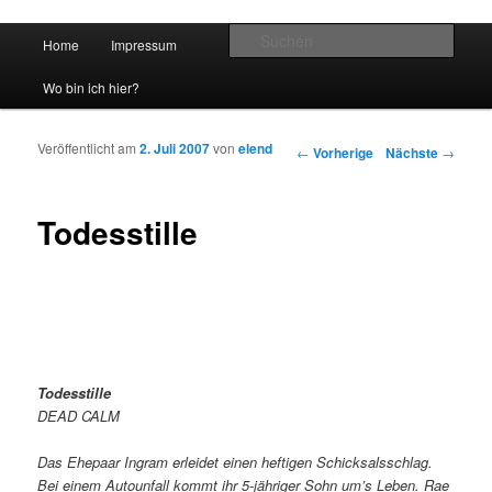
Hauptmenü
Such
Home
Impressum
Zum Inhalt wechseln
Zum sekundären Inhalt wechseln
vidgames.de
Wo bin ich hier?
Veröffentlicht am
2. Juli 2007
von
elend
Artikelnavigation
←
Vorherige
Nächste
→
Todesstille
Todesstille
DEAD CALM
Das Ehepaar Ingram erleidet einen heftigen Schicksalsschlag.
Bei einem Autounfall kommt ihr 5-jähriger Sohn um’s Leben. Rae