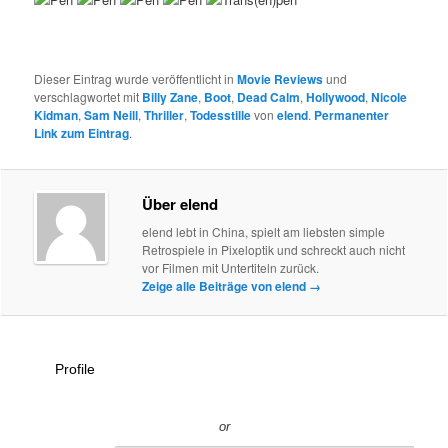
Dieser Eintrag wurde veröffentlicht in
Movie Reviews
und
verschlagwortet mit
Billy Zane
,
Boot
,
Dead Calm
,
Hollywood
,
Nicole
Kidman
,
Sam Neill
,
Thriller
,
Todesstille
von
elend
.
Permanenter
Link zum Eintrag
.
Über elend
elend lebt in China, spielt am liebsten simple
Retrospiele in Pixeloptik und schreckt auch nicht
vor Filmen mit Untertiteln zurück.
Zeige alle Beiträge von elend
→
Profile
or