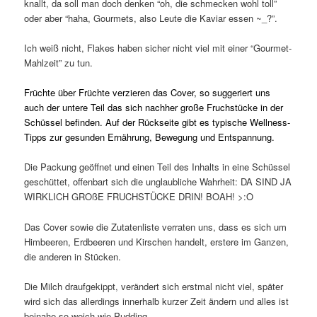
knallt, da soll man doch denken “oh, die schmecken wohl toll”
oder aber “haha, Gourmets, also Leute die Kaviar essen ~_?”.
Ich weiß nicht, Flakes haben sicher nicht viel mit einer “Gourmet-
Mahlzeit” zu tun.
Früchte über Früchte verzieren das Cover, so suggeriert uns
auch der untere Teil das sich nachher große Fruchstücke in der
Schüssel befinden. Auf der Rückseite gibt es typische Wellness-
Tipps zur gesunden Ernährung, Bewegung und Entspannung.
Die Packung geöffnet und einen Teil des Inhalts in eine Schüssel
geschüttet, offenbart sich die unglaubliche Wahrheit: DA SIND JA
WIRKLICH GROßE FRUCHSTÜCKE DRIN! BOAH! >:O
Das Cover sowie die Zutatenliste verraten uns, dass es sich um
Himbeeren, Erdbeeren und Kirschen handelt, erstere im Ganzen,
die anderen in Stücken.
Die Milch draufgekippt, verändert sich erstmal nicht viel, später
wird sich das allerdings innerhalb kurzer Zeit ändern und alles ist
beinahe so weich wie Pudding.