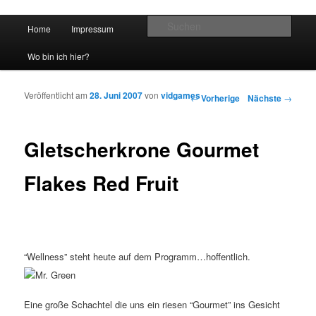
Hauptmenü
Such
Home
Impressum
Zum Inhalt wechseln
Zum sekundären Inhalt wechseln
vidgames.de
Wo bin ich hier?
Veröffentlicht am
28. Juni 2007
von
vidgames
Artikelnavigation
←
Vorherige
Nächste
→
Gletscherkrone Gourmet
Flakes Red Fruit
“Wellness” steht heute auf dem Programm…hoffentlich.
Eine große Schachtel die uns ein riesen “Gourmet” ins Gesicht