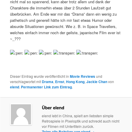
nicht mal so spannend, kann aber trotz allem und dank der
Charaktere die immerhin etwas über 2 Stunden Laufzeit gut
überbrücken. Am Ende war mir das “Drama” dann ein wenig zu
pathetisch und generell hätte ich mir fast etwas Humor oder
absurde Situationen gewünscht. Wie z. B. in Space Travellers,
welches einfach immer noch der geilste, japanische Film ever ist
~_???
Dieser Eintrag wurde veröffentlicht in
Movie Reviews
und
verschlagwortet mit
Drama
,
Ernst
,
Hong Kong
,
Jackie Chan
von
elend
.
Permanenter Link zum Eintrag
.
Über elend
elend lebt in China, spielt am liebsten simple
Retrospiele in Pixeloptik und schreckt auch nicht
vor Filmen mit Untertiteln zurück.
Zeige alle Beiträge von elend
→