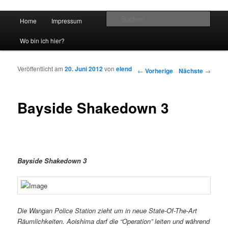
Hauptmenü
Such
Home
Impressum
Zum Inhalt wechseln
Zum sekundären Inhalt wechseln
vidgames.de
Wo bin ich hier?
Veröffentlicht am
20. Juni 2012
von
elend
Artikelnavigation
←
Vorherige
Nächste
→
Bayside Shakedown 3
Bayside Shakedown 3
Die Wangan Police Station zieht um in neue State-Of-The-Art
Räumlichkeiten. Aoishima darf die “Operation” leiten und während