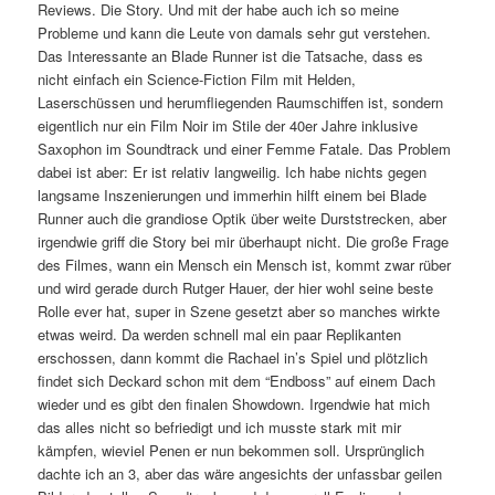
Reviews. Die Story. Und mit der habe auch ich so meine
Probleme und kann die Leute von damals sehr gut verstehen.
Das Interessante an Blade Runner ist die Tatsache, dass es
nicht einfach ein Science-Fiction Film mit Helden,
Laserschüssen und herumfliegenden Raumschiffen ist, sondern
eigentlich nur ein Film Noir im Stile der 40er Jahre inklusive
Saxophon im Soundtrack und einer Femme Fatale. Das Problem
dabei ist aber: Er ist relativ langweilig. Ich habe nichts gegen
langsame Inszenierungen und immerhin hilft einem bei Blade
Runner auch die grandiose Optik über weite Durststrecken, aber
irgendwie griff die Story bei mir überhaupt nicht. Die große Frage
des Filmes, wann ein Mensch ein Mensch ist, kommt zwar rüber
und wird gerade durch Rutger Hauer, der hier wohl seine beste
Rolle ever hat, super in Szene gesetzt aber so manches wirkte
etwas weird. Da werden schnell mal ein paar Replikanten
erschossen, dann kommt die Rachael in’s Spiel und plötzlich
findet sich Deckard schon mit dem “Endboss” auf einem Dach
wieder und es gibt den finalen Showdown. Irgendwie hat mich
das alles nicht so befriedigt und ich musste stark mit mir
kämpfen, wieviel Penen er nun bekommen soll. Ursprünglich
dachte ich an 3, aber das wäre angesichts der unfassbar geilen