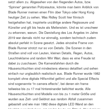
setzt allem zu. Abgesehen von den fliegenden Autos, bzw.
“Spinner” genannten Polizeiautos, könnte man beim Anblick von
Blade Runner meinen einen Film über Tokyo oder Hong Kong
heutiger Zeit zu sehen. Was Ridley Scott hier filmisch
festgehalten hat, inspirierte unzählige andere Regisseure und
Künstler und gilt bis heute als Meilenstein. Und es ist unschwer
zu erkennen, warum. Die Darstellung des Los Angeles im Jahre
2019 war damals nicht nur einmalig, sondern technisch zudem
absolut perfekt in Szene gesetzt. Jedes einzelne Frame von
Blade Runner strotzt nur so von Details. Die Szenen in den
Straßen sind voll von Leuten, kleinen Details, Regen, Autos,
Leuchtreklame und random Wirr Warr, dass es eine Freude ist
dabei zu zuschauen. Die Kamerafahrten durch die
Häuserschluchten sind mindestens ebenso detailliert und sehen
einfach nur unglaublich realistisch aus. Blade Runner wurde 1982
komplett ohne digitale Hilfsmittel gefilmt und alle Special Effects
sind sogenannte “in camera effects”, bei denen ein frame
teilweise bis zu 17 mal hintereinander belichtet wurde. Alle
Häuserschluchten sind Modelle von bis zu 1 meter Größe und
wurden aus Zeit- und Geldnot aus random Abfall zusammen
gebastelt und wie man 1982 diese digitale LED Wand an den