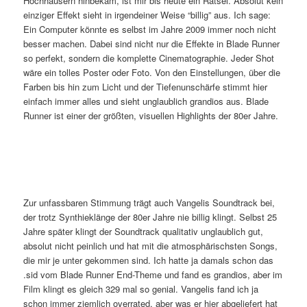
Hochhäusern hinbekam, ist mir bis heute ein Rätsel. Absolut kein
einziger Effekt sieht in irgendeiner Weise “billig” aus. Ich sage:
Ein Computer könnte es selbst im Jahre 2009 immer noch nicht
besser machen. Dabei sind nicht nur die Effekte in Blade Runner
so perfekt, sondern die komplette Cinematographie. Jeder Shot
wäre ein tolles Poster oder Foto. Von den Einstellungen, über die
Farben bis hin zum Licht und der Tiefenunschärfe stimmt hier
einfach immer alles und sieht unglaublich grandios aus. Blade
Runner ist einer der größten, visuellen Highlights der 80er Jahre.
Zur unfassbaren Stimmung trägt auch Vangelis Soundtrack bei,
der trotz Synthieklänge der 80er Jahre nie billig klingt. Selbst 25
Jahre später klingt der Soundtrack qualitativ unglaublich gut,
absolut nicht peinlich und hat mit die atmosphärischsten Songs,
die mir je unter gekommen sind. Ich hatte ja damals schon das
.sid vom Blade Runner End-Theme und fand es grandios, aber im
Film klingt es gleich 329 mal so genial. Vangelis fand ich ja
schon immer ziemlich overrated, aber was er hier abgeliefert hat