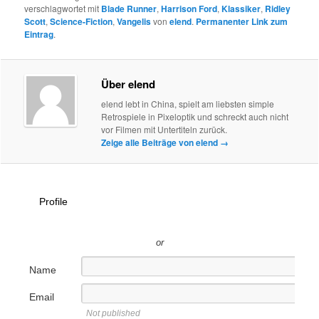
verschlagwortet mit
Blade Runner
,
Harrison Ford
,
Klassiker
,
Ridley
Scott
,
Science-Fiction
,
Vangelis
von
elend
.
Permanenter Link zum
Eintrag
.
Über elend
elend lebt in China, spielt am liebsten simple
Retrospiele in Pixeloptik und schreckt auch nicht
vor Filmen mit Untertiteln zurück.
Zeige alle Beiträge von elend
→
Profile
or
Name
Email
Not published