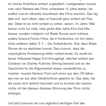
ist meines Erachtens einfach unglaublich. Lustigerweise musste
man nach Release des Films unfassbare 12 Jahre warten, bis
endlich mal ein offizieller Soundtrack des Films erschien. Das lag
aber evtl. auch daran, dass er finanziell ganz einfach ein Flop
war. Dabei ist es nicht schwer zu sehen, warum. Im Jahre 1982
kamen nicht nur viele, viele große 80er Jahre Kino Kult-Hits
heraus, sondern zeitgleich mit Blade Runner auch mehrere
andere Science-Fiction Filme, die in Konkurrenz mit ihm liefen.
Unter anderem dabei: E.T. – Der Außerirdische. Klar, dass Blade
Runner da nur abstinken konnte. Dazu kommt, dass die
ursprüngliche Kinofassung relativ rushed wurde. Es wurde ein
lames Hollywood Happy End hinzugefügt, welches einfach aus
Outtakes von Stanley Kubricks Shining bestand und um die
Geschichte für die Allgemeinheit etwas verständlicher zu
machen, musste Harrison Ford noch einen aus dem Off talken,
wie man es aus alten Detektivfilmen gewohnt ist. Das alles, hat
die Leute nicht wirklich fasziniert und so konnten die meisten
nichts mit der überaus düsteren Stimmung des Films nichts
anfangen.
Und jetzt kommen wir zum eigentlich wichtigen Part des