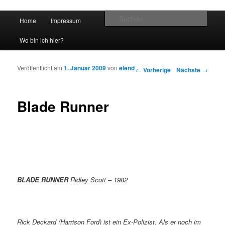
Hauptmenü
Such
Home
Impressum
Zum Inhalt wechseln
Zum sekundären Inhalt wechseln
vidgames.de
Wo bin ich hier?
Veröffentlicht am
1. Januar 2009
von
elend
Artikelnavigation
←
Vorherige
Nächste
→
Blade Runner
BLADE RUNNER
Ridley Scott – 1982
Rick Deckard (Harrison Ford) ist ein Ex-Polizist. Als er noch im