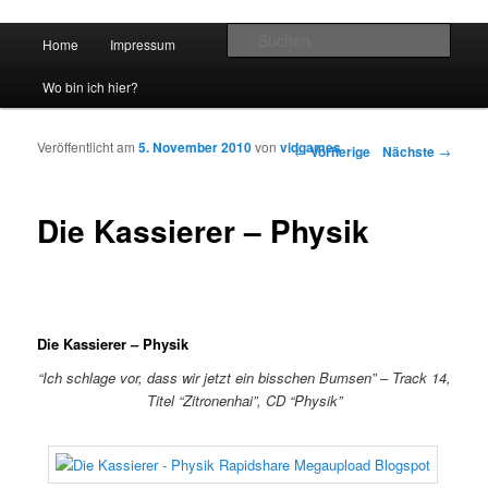
Hauptmenü
Such
Home
Impressum
Zum Inhalt wechseln
Zum sekundären Inhalt wechseln
vidgames.de
Wo bin ich hier?
Veröffentlicht am
5. November 2010
von
vidgames
Artikelnavigation
←
Vorherige
Nächste
→
Die Kassierer – Physik
Die Kassierer – Physik
“Ich schlage vor, dass wir jetzt ein bisschen Bumsen” – Track 14,
Titel “Zitronenhai”, CD “Physik”