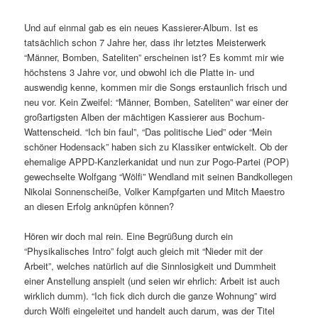
Und auf einmal gab es ein neues Kassierer-Album. Ist es
tatsächlich schon 7 Jahre her, dass ihr letztes Meisterwerk
“Männer, Bomben, Sateliten” erscheinen ist? Es kommt mir wie
höchstens 3 Jahre vor, und obwohl ich die Platte in- und
auswendig kenne, kommen mir die Songs erstaunlich frisch und
neu vor. Kein Zweifel: “Männer, Bomben, Sateliten” war einer der
großartigsten Alben der mächtigen Kassierer aus Bochum-
Wattenscheid. “Ich bin faul”, “Das politische Lied” oder “Mein
schöner Hodensack” haben sich zu Klassiker entwickelt. Ob der
ehemalige APPD-Kanzlerkanidat und nun zur Pogo-Partei (POP)
gewechselte Wolfgang “Wölfi” Wendland mit seinen Bandkollegen
Nikolai Sonnenscheiße, Volker Kampfgarten und Mitch Maestro
an diesen Erfolg anknüpfen können?
Hören wir doch mal rein. Eine Begrüßung durch ein
“Physikalisches Intro” folgt auch gleich mit “Nieder mit der
Arbeit”, welches natürlich auf die Sinnlosigkeit und Dummheit
einer Anstellung anspielt (und seien wir ehrlich: Arbeit ist auch
wirklich dumm). “Ich fick dich durch die ganze Wohnung” wird
durch Wölfi eingeleitet und handelt auch darum, was der Titel