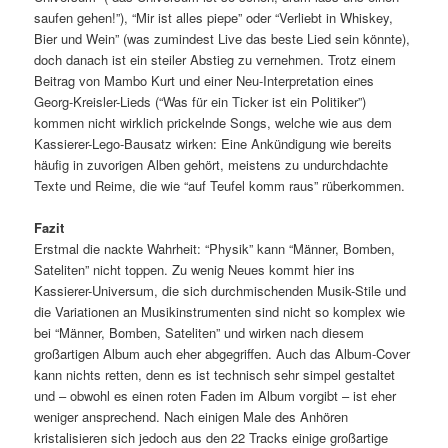
saufen gehen!”), “Mir ist alles piepe” oder “Verliebt in Whiskey,
Bier und Wein” (was zumindest Live das beste Lied sein könnte),
doch danach ist ein steiler Abstieg zu vernehmen. Trotz einem
Beitrag von Mambo Kurt und einer Neu-Interpretation eines
Georg-Kreisler-Lieds (“Was für ein Ticker ist ein Politiker”)
kommen nicht wirklich prickelnde Songs, welche wie aus dem
Kassierer-Lego-Bausatz wirken: Eine Ankündigung wie bereits
häufig in zuvorigen Alben gehört, meistens zu undurchdachte
Texte und Reime, die wie “auf Teufel komm raus” rüberkommen.
Fazit
Erstmal die nackte Wahrheit: “Physik” kann “Männer, Bomben,
Sateliten” nicht toppen. Zu wenig Neues kommt hier ins
Kassierer-Universum, die sich durchmischenden Musik-Stile und
die Variationen an Musikinstrumenten sind nicht so komplex wie
bei “Männer, Bomben, Sateliten” und wirken nach diesem
großartigen Album auch eher abgegriffen. Auch das Album-Cover
kann nichts retten, denn es ist technisch sehr simpel gestaltet
und – obwohl es einen roten Faden im Album vorgibt – ist eher
weniger ansprechend. Nach einigen Male des Anhören
kristalisieren sich jedoch aus den 22 Tracks einige großartige