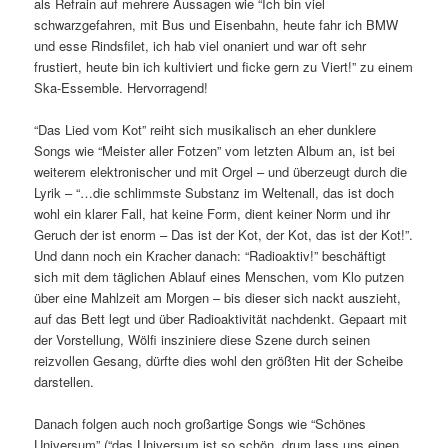
als Refrain auf mehrere Aussagen wie “Ich bin viel
schwarzgefahren, mit Bus und Eisenbahn, heute fahr ich BMW
und esse Rindsfilet, ich hab viel onaniert und war oft sehr
frustiert, heute bin ich kultiviert und ficke gern zu Viert!” zu einem
Ska-Essemble. Hervorragend!
“Das Lied vom Kot” reiht sich musikalisch an eher dunklere
Songs wie “Meister aller Fotzen” vom letzten Album an, ist bei
weiterem elektronischer und mit Orgel – und überzeugt durch die
Lyrik – “…die schlimmste Substanz im Weltenall, das ist doch
wohl ein klarer Fall, hat keine Form, dient keiner Norm und ihr
Geruch der ist enorm – Das ist der Kot, der Kot, das ist der Kot!”.
Und dann noch ein Kracher danach: “Radioaktiv!” beschäftigt
sich mit dem täglichen Ablauf eines Menschen, vom Klo putzen
über eine Mahlzeit am Morgen – bis dieser sich nackt auszieht,
auf das Bett legt und über Radioaktivität nachdenkt. Gepaart mit
der Vorstellung, Wölfi insziniere diese Szene durch seinen
reizvollen Gesang, dürfte dies wohl den größten Hit der Scheibe
darstellen.
Danach folgen auch noch großartige Songs wie “Schönes
Universum” (“das Universum ist so schön, drum lass uns einen