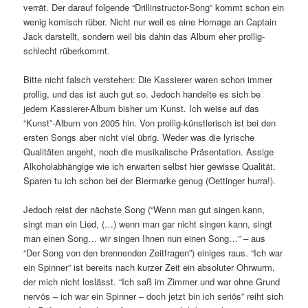
verrät. Der darauf folgende “Drillinstructor-Song” kommt schon ein
wenig komisch rüber. Nicht nur weil es eine Homage an Captain
Jack darstellt, sondern weil bis dahin das Album eher prollig-
schlecht rüberkommt.
Bitte nicht falsch verstehen: Die Kassierer waren schon immer
prollig, und das ist auch gut so. Jedoch handelte es sich be
jedem Kassierer-Album bisher um Kunst. Ich weise auf das
“Kunst”-Album von 2005 hin. Von prollig-künstlerisch ist bei den
ersten Songs aber nicht viel übrig. Weder was die lyrische
Qualitäten angeht, noch die musikalische Präsentation. Assige
Alkoholabhängige wie ich erwarten selbst hier gewisse Qualität.
Sparen tu ich schon bei der Biermarke genug (Oettinger hurra!).
Jedoch reist der nächste Song (“Wenn man gut singen kann,
singt man ein Lied, (…) wenn man gar nicht singen kann, singt
man einen Song… wir singen Ihnen nun einen Song…” – aus
“Der Song von den brennenden Zeitfragen”) einiges raus. “Ich war
ein Spinner” ist bereits nach kurzer Zeit ein absoluter Ohrwurm,
der mich nicht loslässt. “Ich saß im Zimmer und war ohne Grund
nervös – ich war ein Spinner – doch jetzt bin ich seriös” reiht sich