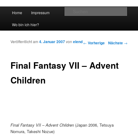
Hauptmenü
Such
Home
Impressum
Zum Inhalt wechseln
Zum sekundären Inhalt wechseln
vidgames.de
Wo bin ich hier?
Veröffentlicht am
4. Januar 2007
von
elend
Artikelnavigation
←
Vorherige
Nächste
→
Final Fantasy VII – Advent
Children
Final Fantasy VII – Advent Children
(Japan 2006, Tetsuya
Nomura, Takeshi Nozue)