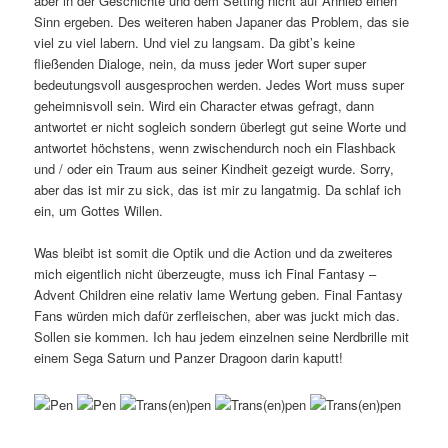
aber in der Geschichte und dem Setting nicht auf Anhieb einen
Sinn ergeben. Des weiteren haben Japaner das Problem, das sie
viel zu viel labern. Und viel zu langsam. Da gibt’s keine
fließenden Dialoge, nein, da muss jeder Wort super super
bedeutungsvoll ausgesprochen werden. Jedes Wort muss super
geheimnisvoll sein. Wird ein Character etwas gefragt, dann
antwortet er nicht sogleich sondern überlegt gut seine Worte und
antwortet höchstens, wenn zwischendurch noch ein Flashback
und / oder ein Traum aus seiner Kindheit gezeigt wurde. Sorry,
aber das ist mir zu sick, das ist mir zu langatmig. Da schlaf ich
ein, um Gottes Willen.
Was bleibt ist somit die Optik und die Action und da zweiteres
mich eigentlich nicht überzeugte, muss ich Final Fantasy –
Advent Children eine relativ lame Wertung geben. Final Fantasy
Fans würden mich dafür zerfleischen, aber was juckt mich das.
Sollen sie kommen. Ich hau jedem einzelnen seine Nerdbrille mit
einem Sega Saturn und Panzer Dragoon darin kaputt!