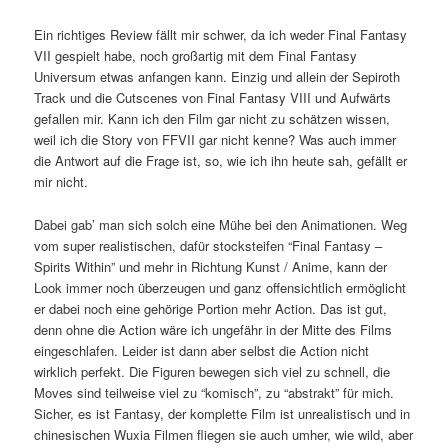
Ein richtiges Review fällt mir schwer, da ich weder Final Fantasy
VII gespielt habe, noch großartig mit dem Final Fantasy
Universum etwas anfangen kann. Einzig und allein der Sepiroth
Track und die Cutscenes von Final Fantasy VIII und Aufwärts
gefallen mir. Kann ich den Film gar nicht zu schätzen wissen,
weil ich die Story von FFVII gar nicht kenne? Was auch immer
die Antwort auf die Frage ist, so, wie ich ihn heute sah, gefällt er
mir nicht.
Dabei gab’ man sich solch eine Mühe bei den Animationen. Weg
vom super realistischen, dafür stocksteifen “Final Fantasy –
Spirits Within” und mehr in Richtung Kunst / Anime, kann der
Look immer noch überzeugen und ganz offensichtlich ermöglicht
er dabei noch eine gehörige Portion mehr Action. Das ist gut,
denn ohne die Action wäre ich ungefähr in der Mitte des Films
eingeschlafen. Leider ist dann aber selbst die Action nicht
wirklich perfekt. Die Figuren bewegen sich viel zu schnell, die
Moves sind teilweise viel zu “komisch”, zu “abstrakt” für mich.
Sicher, es ist Fantasy, der komplette Film ist unrealistisch und in
chinesischen Wuxia Filmen fliegen sie auch umher, wie wild, aber