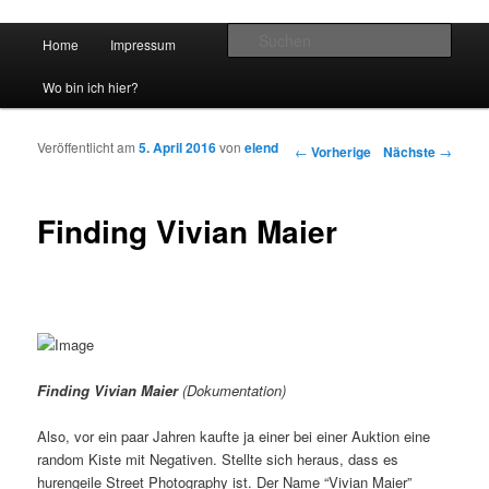
Hauptmenü
Such
Home
Impressum
Zum Inhalt wechseln
Zum sekundären Inhalt wechseln
vidgames.de
Wo bin ich hier?
Veröffentlicht am
5. April 2016
von
elend
Artikelnavigation
←
Vorherige
Nächste
→
Finding Vivian Maier
Finding Vivian Maier
(Dokumentation)
Also, vor ein paar Jahren kaufte ja einer bei einer Auktion eine
random Kiste mit Negativen. Stellte sich heraus, dass es
hurengeile Street Photography ist. Der Name “Vivian Maier”