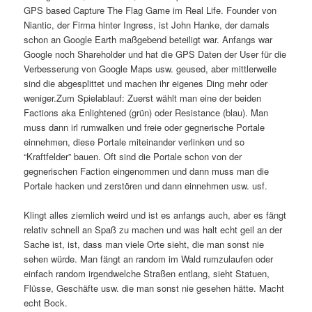
GPS based Capture The Flag Game im Real Life. Founder von
Niantic, der Firma hinter Ingress, ist John Hanke, der damals
schon an Google Earth maßgebend beteiligt war. Anfangs war
Google noch Shareholder und hat die GPS Daten der User für die
Verbesserung von Google Maps usw. geused, aber mittlerweile
sind die abgesplittet und machen ihr eigenes Ding mehr oder
weniger.Zum Spielablauf: Zuerst wählt man eine der beiden
Factions aka Enlightened (grün) oder Resistance (blau). Man
muss dann irl rumwalken und freie oder gegnerische Portale
einnehmen, diese Portale miteinander verlinken und so
“Kraftfelder” bauen. Oft sind die Portale schon von der
gegnerischen Faction eingenommen und dann muss man die
Portale hacken und zerstören und dann einnehmen usw. usf.
Klingt alles ziemlich weird und ist es anfangs auch, aber es fängt
relativ schnell an Spaß zu machen und was halt echt geil an der
Sache ist, ist, dass man viele Orte sieht, die man sonst nie
sehen würde. Man fängt an random im Wald rumzulaufen oder
einfach random irgendwelche Straßen entlang, sieht Statuen,
Flüsse, Geschäfte usw. die man sonst nie gesehen hätte. Macht
echt Bock.