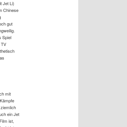
 Jet Li)
in Chinese
g
och gut
ngweilig.
s Spiel
n TV
thetisch
das
ch mit
 Kämpfe
 ziemlich
uch ein Jet
ilm ist,