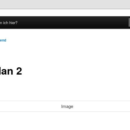
n ich hier?
hseln
lend
Man 2