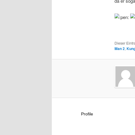
da er soga
Dieser Eintr
Man 2
,
Kung
Profile