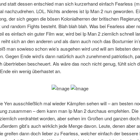
nd statt dessen entschied man sich kurzerhand einfach Fearless (mit
al nachzudrehen. LOL. Nichts anderes ist Ip Man 2 nun geworden. E
ng, der sich gegen die bösen Kolonialherren der britischen Regierun
 und random Fights besteht. Blah blah blah. Was bei Fearless aber n
eil es einfach ein guter Film war, wird bei Ip Man 2 ziemlich schnell la
reiht sich an den anderen und als dann auch noch das Boxturnier in’
iß man sowieso schon wie’s ausgehen wird und will am liebsten de
. Gegen Ende wird’s dann natürlich auch zunehmend patriotisch, pa
h übertrieben bescheuert. Als wäre das noch nicht genug, fühlt sich 
Ende ein wenig überhastet an.
e Yen ausschließlich mal wieder Kämpfen sehen will – am besten no
ng zusammen – dem kann man Ip Man 2 durchaus empfehlen. Die
 ziemlich verdrahtet worden, aber sehen im Großen und ganzen doch
ußerdem gibt’s auch wirklich jede Menge davon. Leute, denen aber a
 die greifen dann doch lieber zu Fearless, welcher einfach der bessere F