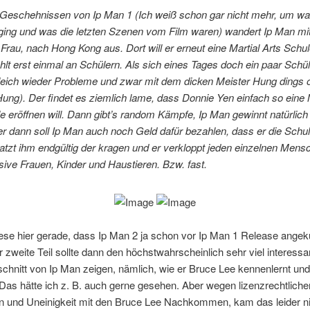
Geschehnissen von Ip Man 1 (Ich weiß schon gar nicht mehr, um wa
 ging und was die letzten Szenen vom Film waren) wandert Ip Man mi
Frau, nach Hong Kong aus. Dort will er erneut eine Martial Arts Schul
hlt erst einmal an Schülern. Als sich eines Tages doch ein paar Schül
gleich wieder Probleme und zwar mit dem dicken Meister Hung dings 
g). Der findet es ziemlich lame, dass Donnie Yen einfach so eine M
e eröffnen will. Dann gibt’s random Kämpfe, Ip Man gewinnt natürlich
er dann soll Ip Man auch noch Geld dafür bezahlen, dass er die Schul
latzt ihm endgültig der kragen und er verkloppt jeden einzelnen Mens
usive Frauen, Kinder und Haustieren. Bzw. fast.
ese hier gerade, dass Ip Man 2 ja schon vor Ip Man 1 Release angek
 zweite Teil sollte dann den höchstwahrscheinlich sehr viel interessa
hnitt von Ip Man zeigen, nämlich, wie er Bruce Lee kennenlernt und
 Das hätte ich z. B. auch gerne gesehen. Aber wegen lizenzrechtliche
en und Uneinigkeit mit den Bruce Lee Nachkommen, kam das leider n