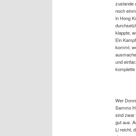
zustande u
noch einm
in Hong Ko
durchsetzt
klappte, w
Ein Kampf 
kommt, we
ausmachen
und einfac
komplette 
Wer Donni
Sammo Hu
sind zwar
gut aus. A
Li reicht,