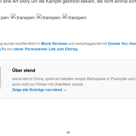
r eine Art Story um die Kämpfe gestrickt bekam, die nicht einmal schl
ag wurde veröffentlicht in
Movie Reviews
und verschlagwortet mit
Donnie Yen
,
Hon
 Fu
von
elend
.
Permanenter Link zum Eintrag
.
Über elend
elend lebt in China, spielt am liebsten simple Retrospiele in Pixeloptik und 
auch nicht vor Filmen mit Untertiteln zurück.
Zeige alle Beiträge von elend
→
or