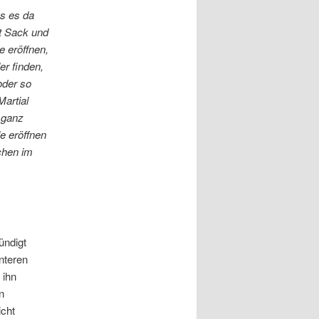
s es da
t Sack und
e eröffnen,
er finden,
oder so
artial
 ganz
e eröffnen
chen im
ündigt
nteren
 ihn
n
icht