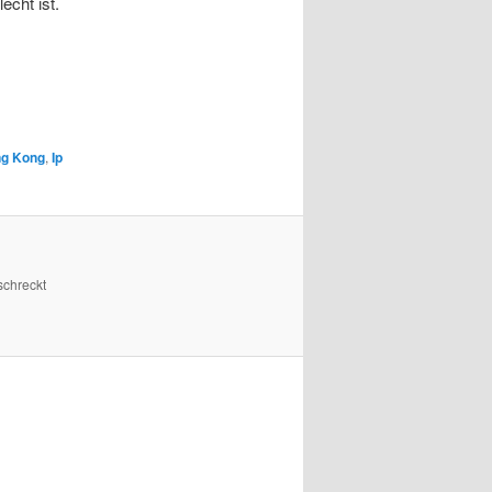
echt ist.
g Kong
,
Ip
schreckt