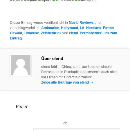
Dieser Eintrag wurde veröffentlicht in
Movie Reviews
und
verschlagwortet mit
Amimation
,
Hollywood
,
LA
,
Nerdland
,
Patton
Oswald
,
Titmouse
,
Zeichentrick
von
elend
.
Permanenter Link zum
Eintrag
.
Über elend
elend lebt in China, spielt am liebsten simple
Retrospiele in Pixeloptik und schreckt auch nicht
vor Filmen mit Untertiteln zurück.
Zeige alle Beiträge von elend
→
Profile
or