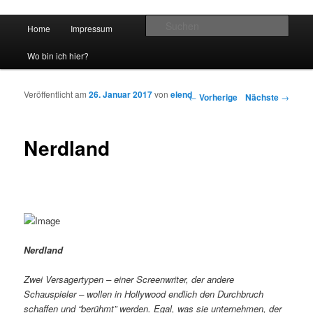
Hauptmenü
Such
Home
Impressum
Zum Inhalt wechseln
Zum sekundären Inhalt wechseln
vidgames.de
Wo bin ich hier?
Veröffentlicht am
26. Januar 2017
von
elend
Artikelnavigation
←
Vorherige
Nächste
→
Nerdland
Nerdland
Zwei Versagertypen – einer Screenwriter, der andere
Schauspieler – wollen in Hollywood endlich den Durchbruch
schaffen und “berühmt” werden. Egal, was sie unternehmen, der