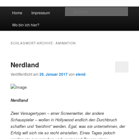
Hauptmenü
Such
Home
Impressum
Zum Inhalt wechseln
Zum sekundären Inhalt wechseln
vidgames.de
Wo bin ich hier?
SCHLAGWORT-ARCHIVE:
AMIMATION
Nerdland
Veröffentlicht am
26. Januar 2017
von
elend
Nerdland
Zwei Versagertypen – einer Screenwriter, der andere
Schauspieler – wollen in Hollywood endlich den Durchbruch
schaffen und “berühmt” werden. Egal, was sie unternehmen, der
Erfolg will sich nie so recht einstellen. Eines Tages jedoch