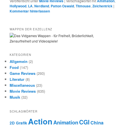
Veröffentlicht unter
Movie Reviews
|
Verschlagwortet mit
Amimation
,
Hollywood
,
LA
,
Nerdland
,
Patton Oswald
,
Titmouse
,
Zeichentrick
|
Kommentar hinterlassen
WAPPEN DER EXZELLENZ
KATEGORIEN
Allgemein
(2)
Food
(147)
Game Reviews
(293)
Literatur
(8)
Miscellaneous
(23)
Movie Reviews
(635)
Musik
(32)
SCHLAGWÖRTER
Action
CGI
Animation
China
2D Grafik