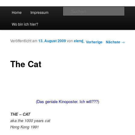
Hauptmenü
Such
Home
Impressum
Zum Inhalt wechseln
Zum sekundären Inhalt wechseln
vidgames.de
Wo bin ich hier?
Veröffentlicht am
13. August 2009
von
elend
Artikelnavigation
←
Vorherige
Nächste
→
The Cat
(Das geniale Kinoposter. Ich will???)
THE – CAT
aka the 1000 years cat
Hong Kong 1991