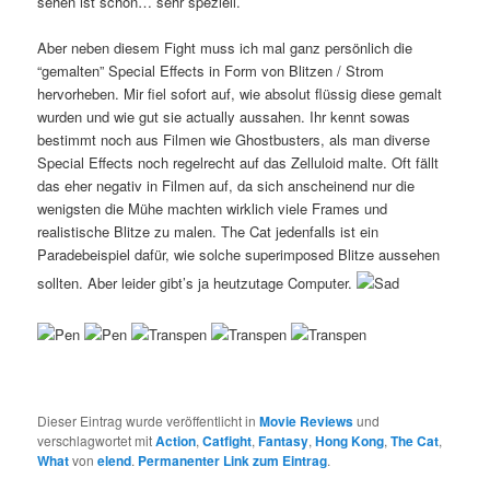
sehen ist schon… sehr speziell.
Aber neben diesem Fight muss ich mal ganz persönlich die
“gemalten” Special Effects in Form von Blitzen / Strom
hervorheben. Mir fiel sofort auf, wie absolut flüssig diese gemalt
wurden und wie gut sie actually aussahen. Ihr kennt sowas
bestimmt noch aus Filmen wie Ghostbusters, als man diverse
Special Effects noch regelrecht auf das Zelluloid malte. Oft fällt
das eher negativ in Filmen auf, da sich anscheinend nur die
wenigsten die Mühe machten wirklich viele Frames und
realistische Blitze zu malen. The Cat jedenfalls ist ein
Paradebeispiel dafür, wie solche superimposed Blitze aussehen
sollten. Aber leider gibt’s ja heutzutage Computer.
Dieser Eintrag wurde veröffentlicht in
Movie Reviews
und
verschlagwortet mit
Action
,
Catfight
,
Fantasy
,
Hong Kong
,
The Cat
,
What
von
elend
.
Permanenter Link zum Eintrag
.