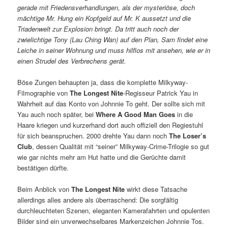
gerade mit Friedensverhandlungen, als der mysteriöse, doch
mächtige Mr. Hung ein Kopfgeld auf Mr. K aussetzt und die
Triadenwelt zur Explosion bringt. Da tritt auch noch der
zwielichtige Tony (Lau Ching Wan) auf den Plan, Sam findet eine
Leiche in seiner Wohnung und muss hilflos mit ansehen, wie er in
einen Strudel des Verbrechens gerät.
Böse Zungen behaupten ja, dass die komplette Milkyway-
Filmographie von
The Longest Nite
-Regisseur Patrick Yau in
Wahrheit auf das Konto von Johnnie To geht. Der sollte sich mit
Yau auch noch später, bei
Where A Good Man Goes
in die
Haare kriegen und kurzerhand dort auch offiziell den Regiestuhl
für sich beanspruchen. 2000 drehte Yau dann noch
The Loser’s
Club
, dessen Qualität mit “seiner” Milkyway-Crime-Trilogie so gut
wie gar nichts mehr am Hut hatte und die Gerüchte damit
bestätigen dürfte.
Beim Anblick von
The Longest Nite
wirkt diese Tatsache
allerdings alles andere als überraschend: Die sorgfältig
durchleuchteten Szenen, eleganten Kamerafahrten und opulenten
Bilder sind ein unverwechselbares Markenzeichen Johnnie Tos.