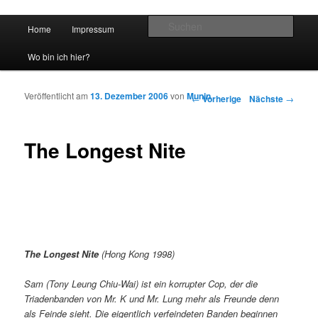
Hauptmenü
Such
Home
Impressum
Zum Inhalt wechseln
Zum sekundären Inhalt wechseln
vidgames.de
Wo bin ich hier?
Veröffentlicht am
13. Dezember 2006
von
Munin
Artikelnavigation
←
Vorherige
Nächste
→
The Longest Nite
The Longest Nite
(Hong Kong 1998)
Sam (Tony Leung Chiu-Wai) ist ein korrupter Cop, der die
Triadenbanden von Mr. K und Mr. Lung mehr als Freunde denn
als Feinde sieht. Die eigentlich verfeindeten Banden beginnen