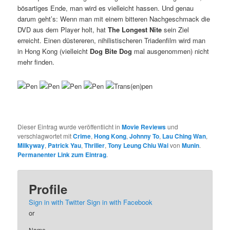
bösartiges Ende, man wird es vielleicht hassen. Und genau
darum geht’s: Wenn man mit einem bitteren Nachgeschmack die
DVD aus dem Player holt, hat
The Longest Nite
sein Ziel
erreicht. Einen düstereren, nihilistischeren Triadenfilm wird man
in Hong Kong (vielleicht
Dog Bite Dog
mal ausgenommen) nicht
mehr finden.
Dieser Eintrag wurde veröffentlicht in
Movie Reviews
und
verschlagwortet mit
Crime
,
Hong Kong
,
Johnny To
,
Lau Ching Wan
,
Milkyway
,
Patrick Yau
,
Thriller
,
Tony Leung Chiu Wai
von
Munin
.
Permanenter Link zum Eintrag
.
Profile
Sign in with Twitter
Sign in with Facebook
or
Name