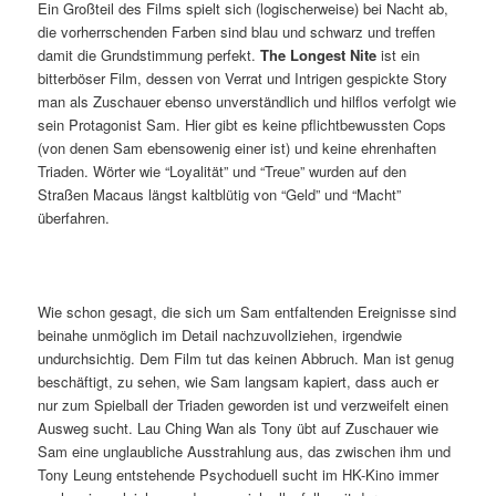
Ein Großteil des Films spielt sich (logischerweise) bei Nacht ab,
die vorherrschenden Farben sind blau und schwarz und treffen
damit die Grundstimmung perfekt.
The Longest Nite
ist ein
bitterböser Film, dessen von Verrat und Intrigen gespickte Story
man als Zuschauer ebenso unverständlich und hilflos verfolgt wie
sein Protagonist Sam. Hier gibt es keine pflichtbewussten Cops
(von denen Sam ebensowenig einer ist) und keine ehrenhaften
Triaden. Wörter wie “Loyalität” und “Treue” wurden auf den
Straßen Macaus längst kaltblütig von “Geld” und “Macht”
überfahren.
Wie schon gesagt, die sich um Sam entfaltenden Ereignisse sind
beinahe unmöglich im Detail nachzuvollziehen, irgendwie
undurchsichtig. Dem Film tut das keinen Abbruch. Man ist genug
beschäftigt, zu sehen, wie Sam langsam kapiert, dass auch er
nur zum Spielball der Triaden geworden ist und verzweifelt einen
Ausweg sucht. Lau Ching Wan als Tony übt auf Zuschauer wie
Sam eine unglaubliche Ausstrahlung aus, das zwischen ihm und
Tony Leung entstehende Psychoduell sucht im HK-Kino immer