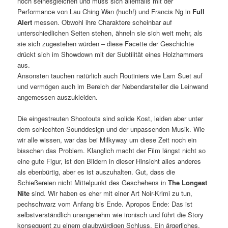
noch seinesgleichen und muss sich allenfalls mit der
Performance von Lau Ching Wan (huch!) und Francis Ng in
Full
Alert
messen. Obwohl ihre Charaktere scheinbar auf
unterschiedlichen Seiten stehen, ähneln sie sich weit mehr, als
sie sich zugestehen würden – diese Facette der Geschichte
drückt sich im Showdown mit der Subtilität eines Holzhammers
aus.
Ansonsten tauchen natürlich auch Routiniers wie Lam Suet auf
und vermögen auch im Bereich der Nebendarsteller die Leinwand
angemessen auszukleiden.
Die eingestreuten Shootouts sind solide Kost, leiden aber unter
dem schlechten Sounddesign und der unpassenden Musik. Wie
wir alle wissen, war das bei Milkyway um diese Zeit noch ein
bisschen das Problem. Klanglich macht der Film längst nicht so
eine gute Figur, ist den Bildern in dieser Hinsicht alles anderes
als ebenbürtig, aber es ist auszuhalten. Gut, dass die
Schießereien nicht Mittelpunkt des Geschehens in
The Longest
Nite
sind. Wir haben es eher mit einer Art Noir-Krimi zu tun,
pechschwarz vom Anfang bis Ende. Apropos Ende: Das ist
selbstverständlich unangenehm wie ironisch und führt die Story
konsequent zu einem glaubwürdigen Schluss. Ein ärgerliches,