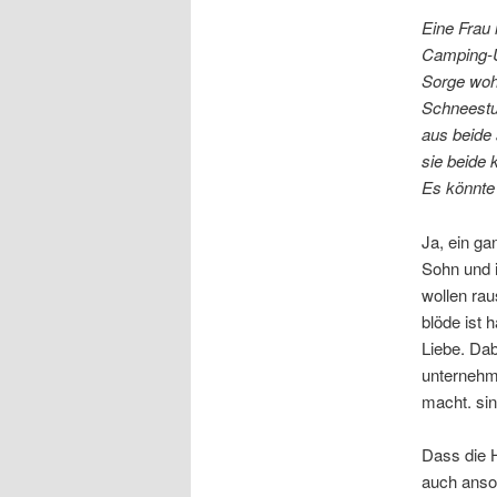
Eine Frau 
Camping-U
Sorge wohi
Schneestu
aus beide 
sie beide
Es könnte 
Ja, ein g
Sohn und i
wollen raus
blöde ist 
Liebe. Dab
unternehm
macht. sin
Dass die H
auch anso