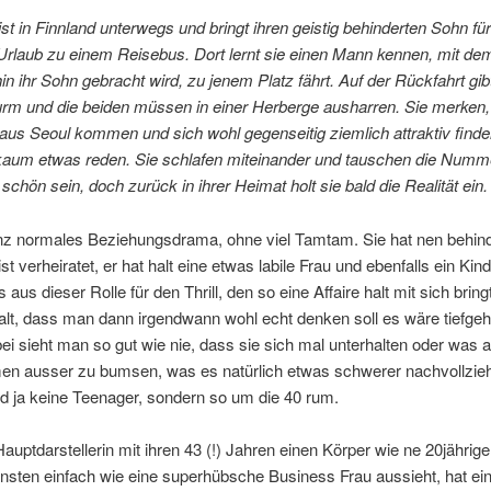
ist in Finnland unterwegs und bringt ihren geistig behinderten Sohn für
rlaub zu einem Reisebus. Dort lernt sie einen Mann kennen, mit dem
n ihr Sohn gebracht wird, zu jenem Platz fährt. Auf der Rückfahrt gib
rm und die beiden müssen in einer Herberge ausharren. Sie merken,
aus Seoul kommen und sich wohl gegenseitig ziemlich attraktiv find
 kaum etwas reden. Sie schlafen miteinander und tauschen die Numm
schön sein, doch zurück in ihrer Heimat holt sie bald die Realität ein.
anz normales Beziehungsdrama, ohne viel Tamtam. Sie hat nen behin
st verheiratet, er hat halt eine etwas labile Frau und ebenfalls ein Kin
 aus dieser Rolle für den Thrill, den so eine Affaire halt mit sich bring
halt, dass man dann irgendwann wohl echt denken soll es wäre tiefge
ei sieht man so gut wie nie, dass sie sich mal unterhalten oder was 
en ausser zu bumsen, was es natürlich etwas schwerer nachvollzie
d ja keine Teenager, sondern so um die 40 rum.
auptdarstellerin mit ihren 43 (!) Jahren einen Körper wie ne 20jährige
nsten einfach wie eine superhübsche Business Frau aussieht, hat ei