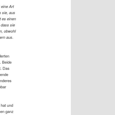
 eine Art
 sie, aus
t es einen
 dass sie
en, obwohl
ern aus.
derten
d. Beide
t. Das
hende
anderes
hbar
 hat und
nen ganz