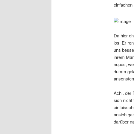
einfachen 
Da hier eh
los. Er re
uns besser
ihrem Mann
nopes, wei
dumm gela
ansonste
Ach.. der 
sich nicht
ein bissch
ansich gan
darüber n