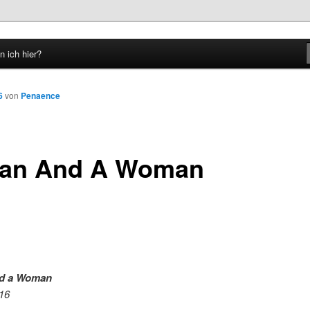
n ich hier?
hseln
6
von
Penaence
an And A Woman
d a Woman
016