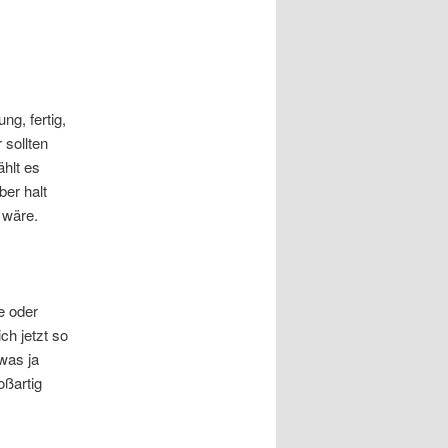
ng, fertig,
 sollten
ählt es
er halt
 wäre.
e oder
ch jetzt so
 was ja
oßartig