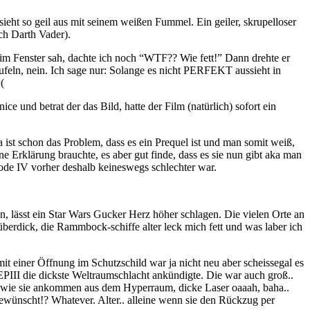
 sieht so geil aus mit seinem weißen Fummel. Ein geiler, skrupelloser
ch Darth Vader).
ng im Fenster sah, dachte ich noch “WTF?? Wie fett!” Dann drehte er
ufeln, nein. Ich sage nur: Solange es nicht PERFEKT aussieht in
(
nd betrat der das Bild, hatte der Film (natürlich) sofort ein
 ist schon das Problem, dass es ein Prequel ist und man somit weiß,
e Erklärung brauchte, es aber gut finde, dass es sie nun gibt aka man
sode IV vorher deshalb keineswegs schlechter war.
, lässt ein Star Wars Gucker Herz höher schlagen. Die vielen Orte an
berdick, die Rammbock-schiffe alter leck mich fett und was laber ich
mit einer Öffnung im Schutzschild war ja nicht neu aber scheissegal es
 EPIII die dickste Weltraumschlacht ankündigte. Die war auch groß..
eil wie sie ankommen aus dem Hyperraum, dicke Laser oaaah, baha..
 gewünscht!? Whatever. Alter.. alleine wenn sie den Rückzug per