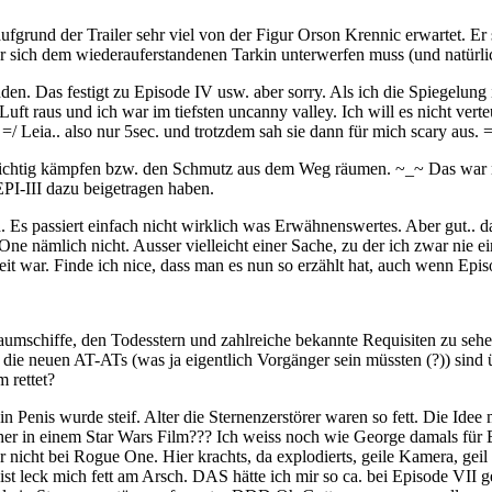
 aufgrund der Trailer sehr viel von der Figur Orson Krennic erwartet. Er
er sich dem wiederauferstandenen Tarkin unterwerfen muss (und natürli
bunden. Das festigt zu Episode IV usw. aber sorry. Als ich die Spiegelu
 raus und ich war im tiefsten uncanny valley. Ich will es nicht verte
=/ Leia.. also nur 5sec. und trotzdem sah sie dann für mich scary aus. =
htig kämpfen bzw. den Schmutz aus dem Weg räumen. ~_~ Das war nice u
EPI-III dazu beigetragen haben.
. Es passiert einfach nicht wirklich was Erwähnenswertes. Aber gut.. da
 nämlich nicht. Ausser vielleicht einer Sache, zu der ich zwar nie ein
it war. Finde ich nice, dass man es nun so erzählt hat, auch wenn Epi
umschiffe, den Todesstern und zahlreiche bekannte Requisiten zu sehen
die neuen AT-ATs (was ja eigentlich Vorgänger sein müssten (?)) sind ü
 rettet?
 Penis wurde steif. Alter die Sternenzerstörer waren so fett. Die Idee 
bisher in einem Star Wars Film??? Ich weiss noch wie George damals für
er nicht bei Rogue One. Hier krachts, da explodierts, geile Kamera, g
s ist leck mich fett am Arsch. DAS hätte ich mir so ca. bei Episode VII