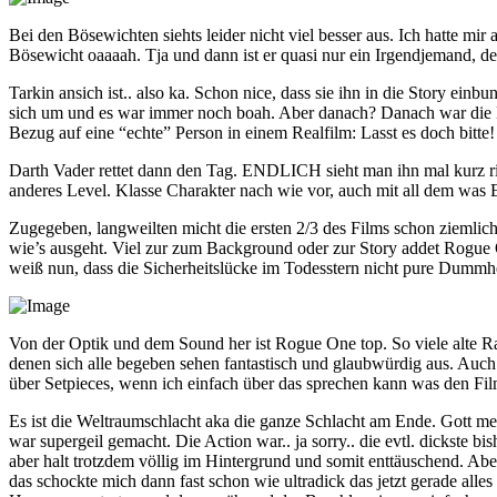
Bei den Bösewichten siehts leider nicht viel besser aus. Ich hatte mir
Bösewicht oaaaah. Tja und dann ist er quasi nur ein Irgendjemand, d
Tarkin ansich ist.. also ka. Schon nice, dass sie ihn in die Story ein
sich um und es war immer noch boah. Aber danach? Danach war die Luft
Bezug auf eine “echte” Person in einem Realfilm: Lasst es doch bitte! 
Darth Vader rettet dann den Tag. ENDLICH sieht man ihn mal kurz ric
anderes Level. Klasse Charakter nach wie vor, auch mit all dem was 
Zugegeben, langweilten micht die ersten 2/3 des Films schon ziemlich
wie’s ausgeht. Viel zur zum Background oder zur Story addet Rogue One
weiß nun, dass die Sicherheitslücke im Todesstern nicht pure Dummhe
Von der Optik und dem Sound her ist Rogue One top. So viele alte Ra
denen sich alle begeben sehen fantastisch und glaubwürdig aus. Auch 
über Setpieces, wenn ich einfach über das sprechen kann was den Film
Es ist die Weltraumschlacht aka die ganze Schlacht am Ende. Gott mein
war supergeil gemacht. Die Action war.. ja sorry.. die evtl. dickste 
aber halt trotzdem völlig im Hintergrund und somit enttäuschend. Ab
das schockte mich dann fast schon wie ultradick das jetzt gerade alle