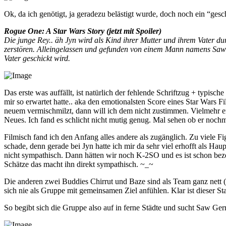
Ok, da ich genötigt, ja geradezu belästigt wurde, doch noch ein “ges
Rogue One: A Star Wars Story (jetzt mit Spoiler)
Die junge Rey.. äh Jyn wird als Kind ihrer Mutter und ihrem Vater du
zerstören. Alleingelassen und gefunden von einem Mann namens Saw G
Vater geschickt wird.
Das erste was auffällt, ist natürlich der fehlende Schriftzug + typisc
mir so erwartet hatte.. aka den emotionalsten Score eines Star Wars F
neuem vermischmilzt, dann will ich dem nicht zustimmen. Vielmehr en
Neues. Ich fand es schlicht nicht mutig genug. Mal sehen ob er noch
Filmisch fand ich den Anfang alles andere als zugänglich. Zu viele Fi
schade, denn gerade bei Jyn hatte ich mir da sehr viel erhofft als Hau
nicht sympathisch. Dann hätten wir noch K-2SO und es ist schon bezei
Schätze das macht ihn direkt sympathisch. ~_~
Die anderen zwei Buddies Chirrut und Baze sind als Team ganz nett (w
sich nie als Gruppe mit gemeinsamen Ziel anfühlen. Klar ist dieser Sta
So begibt sich die Gruppe also auf in ferne Städte und sucht Saw Gerre