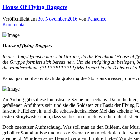
House Of Flying Daggers
Veröffentlicht am
30. November 2016
von
Penaence
Kommentar
House of flying Daggers
In der Tang-Dynastie herrscht Unruhe, da die Rebellion ‘House of f
die Gruppe formiert sich bereits neu. Um sie endgültig zu besiegen, 
die wunderschöne (!!!!!!!!!!!!!!!!!!!!!) Mei kommt in ein Teehaus aka 
Paha.. gar nicht so einfach da großartig die Story anzureissen, ohne
Zu Anfang gibts diese fantastische Szene im Teehaus. Dann die Idee, 
gefallenen Anführers sein und sie die Soldaten zur Basis der Flying Dag
falsche Fuffziger Jin und die scheissdrecksheisse Mei das geheime Ve
ersten Storytwists schon, dass sie bestimmt nicht wirklich blind ist. Sc
Doch zuerst zur Aufmachung. Was soll man zu den Bildern, der Musik
geballter Soundkulisse und massig Szenen zum niederknien. Ich war n
spannend. Würde er seine Heimat verraten, für ihre Liebe? Würde sie