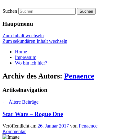
Suchen
vidgames.de
Hauptmenü
Zum Inhalt wechseln
Zum sekundären Inhalt wechseln
Home
Impressum
Wo bin ich hier?
Archiv des Autors:
Penaence
Artikelnavigation
←
Ältere Beiträge
Star Wars – Rogue One
Veröffentlicht am
26. Januar 2017
von
Penaence
Kommentar