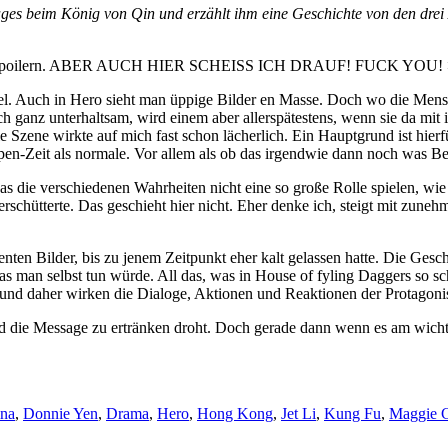
ges beim König von Qin und erzählt ihm eine Geschichte von den drei 
eder zu spoilern. ABER AUCH HIER SCHEISS ICH DRAUF! FUCK YOU!
so viel. Auch in Hero sieht man üppige Bilder en Masse. Doch wo die 
ganz unterhaltsam, wird einem aber allerspätestens, wenn sie da mit 
ie Szene wirkte auf mich fast schon lächerlich. Ein Hauptgrund ist hier
lupen-Zeit als normale. Vor allem als ob das irgendwie dann noch was 
as die verschiedenen Wahrheiten nicht eine so große Rolle spielen, w
rschütterte. Das geschieht hier nicht. Eher denke ich, steigt mit zu
lenten Bilder, bis zu jenem Zeitpunkt eher kalt gelassen hatte. Die Gesch
was man selbst tun würde. All das, was in House of fyling Daggers so s
g und daher wirken die Dialoge, Aktionen und Reaktionen der Protago
und die Message zu ertränken droht. Doch gerade dann wenn es am wichti
na
,
Donnie Yen
,
Drama
,
Hero
,
Hong Kong
,
Jet Li
,
Kung Fu
,
Maggie 