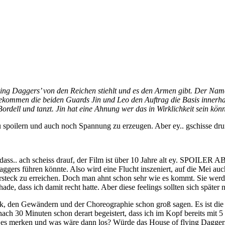
lying Daggers’ von den Reichen stiehlt und es den Armen gibt. Der Nam
bekommen die beiden Guards Jin und Leo den Auftrag die Basis innerhal
Bordell und tanzt. Jin hat eine Ahnung wer das in Wirklichkeit sein könn
 zu spoilern und auch noch Spannung zu erzeugen. Aber ey.. gschisse dr
dass.. ach scheiss drauf, der Film ist über 10 Jahre alt ey. SPOILER A
gers führen könnte. Also wird eine Flucht inszeniert, auf die Mei auch h
rsteck zu erreichen. Doch man ahnt schon sehr wie es kommt. Sie werden
hade, dass ich damit recht hatte. Aber diese feelings sollten sich später n
, den Gewändern und der Choreographie schon groß sagen. Es ist die 
ach 30 Minuten schon derart begeistert, dass ich im Kopf bereits mit 
 es merken und was wäre dann los? Würde das House of flying Daggers 