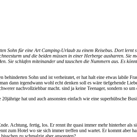
erten Sohn für eine Art Camping-Urlaub zu einem Reisebus. Dort lernt 
n Schneesturm und die beiden müssen in einer Herberge ausharren. Sie 
eden. Sie schlafen miteinander und tauschen die Nummern aus. Es könnte 
behinderten Sohn und ist verheiratet, er hat halt eine etwas labile Fra
dass man dann irgendwann wohl echt denken soll es wäre tiefgehende Liebe
hwerer nachvollziehbar macht. sind ja keine Teenager, sondern so um 
ne 20jährige hat und auch ansonsten einfach wie eine superhübsche Busi
Ende. Achtung, fertig, los. Er rennt ihr quasi immer mehr hinterher als 
 rennt zum Hotel wo sie sich immer treffen und wartet. Er kommt aber ha
 bisschen zu schmalzig aber ansonsten?