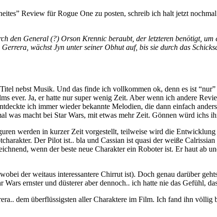
cheites” Review für Rogue One zu posten, schreib ich halt jetzt nochma
rch den General (?) Orson Krennic beraubt, der letzteren benötigt, um 
errera, wächst Jyn unter seiner Obhut auf, bis sie durch das Schicks
he Titel nebst Musik. Und das finde ich vollkommen ok, denn es ist “nur
ilms ever. Ja, er hatte nur super wenig Zeit. Aber wenn ich andere Revi
tdeckte ich immer wieder bekannte Melodien, die dann einfach anders w
mal was macht bei Star Wars, mit etwas mehr Zeit. Gönnen würd ichs i
guren werden in kurzer Zeit vorgestellt, teilweise wird die Entwicklung
ptcharakter. Der Pilot ist.. bla und Cassian ist quasi der weiße Calris
chnend, wenn der beste neue Charakter ein Roboter ist. Er haut ab und
obei der weitaus interessantere Chirrut ist). Doch genau darüber gehts
r Wars ernster und düsterer aber dennoch.. ich hatte nie das Gefühl, da
ra.. dem überflüssigsten aller Charaktere im Film. Ich fand ihn völlig 