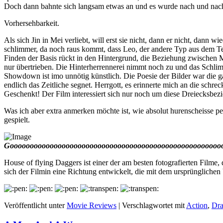
Doch dann bahnte sich langsam etwas an und es wurde nach und nach
Vorhersehbarkeit.
Als sich Jin in Mei verliebt, will erst sie nicht, dann er nicht, dann w
schlimmer, da noch raus kommt, dass Leo, der andere Typ aus dem Tee
Finden der Basis rückt in den Hintergrund, die Beziehung zwischen M
nur übertrieben. Die Hinterherrennerei nimmt noch zu und das Schlim
Showdown ist imo unnötig künstlich. Die Poesie der Bilder war die g
endlich das Zeitliche segnet. Herrgott, es erinnerte mich an die sch
Geschenkt! Der Film interessiert sich nur noch um diese Dreiecksbezie
Was ich aber extra anmerken möchte ist, wie absolut hurenscheisse pe
gespielt.
Gooooooooooooooooooooooooooooooooooooooooooooooooooooooo
House of flying Daggers ist einer der am besten fotografierten Filme, 
sich der Filmin eine Richtung entwickelt, die mit dem ursprünglichen
Veröffentlicht unter
Movie Reviews
|
Verschlagwortet mit
Action
,
Dr