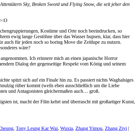
Attentätern Sky, Broken Sword und Flying Snow, die seit jeher den
 >:O
Menschengruppierungen, Kostüme und Orte noch beeindrucken, so
ihrem ewig lange Gestöhne über das Wasser hupsen, klar, dass hier
für auch für jeden noch so boring Move die Zeitlupe zu nutzen.
Besonderes wäre?
ie angenommen. Ich erinnere mich an einen japanische Horror
nehmendem Dialog der gegenseitige Respekt vom König und seinem
ichte spitzt sich auf ein Finale hin zu. Es passiert nichts Waghalsiges
chnulzig rüber kommt (weils eben ausschließlich um die Liebe
nisten und Antagonisten gleichermaßen auch… groß.
gsten ist, macht der Film kehrt und überrascht mit großartiger Kunst,
Cheung
,
Tony Leung Kar Wai
,
Wuxia
,
Zhang Yimou
,
Zhang Ziyi
|