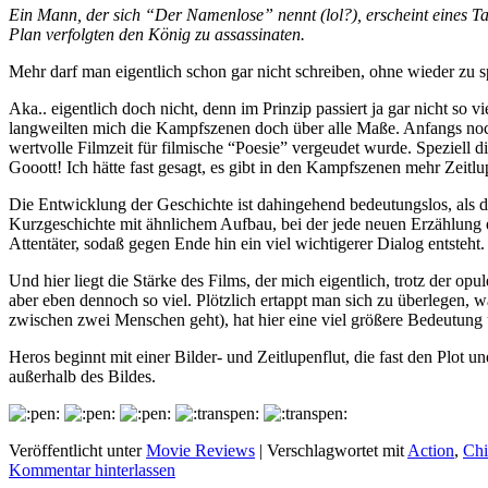
Ein Mann, der sich “Der Namenlose” nennt (lol?), erscheint eines Ta
Plan verfolgten den König zu assassinaten.
Mehr darf man eigentlich schon gar nicht schreiben, ohne wi
Aka.. eigentlich doch nicht, denn im Prinzip passiert ja gar nicht 
langweilten mich die Kampfszenen doch über alle Maße. Anfangs noch 
wertvolle Filmzeit für filmische “Poesie” vergeudet wurde. Speziell d
Gooott! Ich hätte fast gesagt, es gibt in den Kampfszenen mehr Zeit
Die Entwicklung der Geschichte ist dahingehend bedeutungslos, als d
Kurzgeschichte mit ähnlichem Aufbau, bei der jede neuen Erzählung e
Attentäter, sodaß gegen Ende hin ein viel wichtigerer Dialog entsteht.
Und hier liegt die Stärke des Films, der mich eigentlich, trotz der opu
aber eben dennoch so viel. Plötzlich ertappt man sich zu überlegen, 
zwischen zwei Menschen geht), hat hier eine viel größere Bedeutun
Heros beginnt mit einer Bilder- und Zeitlupenflut, die fast den Plot 
außerhalb des Bildes.
Veröffentlicht unter
Movie Reviews
|
Verschlagwortet mit
Action
,
Chi
Kommentar hinterlassen