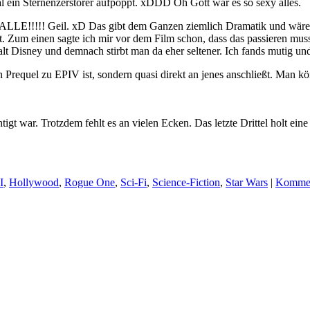
 ein Sternenzerstörer aufpoppt. xDDD Oh Gott war es so sexy alles.
en. ALLE!!!!! Geil. xD Das gibt dem Ganzen ziemlich Dramatik und wäre
ll” ist. Zum einen sagte ich mir vor dem Film schon, dass das passieren 
alt Disney und demnach stirbt man da eher seltener. Ich fands mutig un
ein Prequel zu EPIV ist, sondern quasi direkt an jenes anschließt. Man 
chtigt war. Trotzdem fehlt es an vielen Ecken. Das letzte Drittel holt
I
,
Hollywood
,
Rogue One
,
Sci-Fi
,
Science-Fiction
,
Star Wars
|
Komment