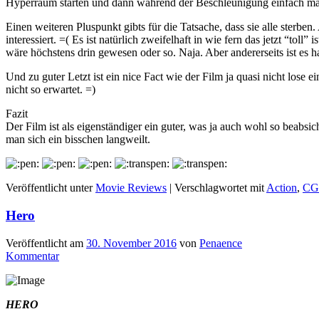
Hyperraum starten und dann während der Beschleunigung einfach mal
Einen weiteren Pluspunkt gibts für die Tatsache, dass sie alle sterb
interessiert. =( Es ist natürlich zweifelhaft in wie fern das jetzt “to
wäre höchstens drin gewesen oder so. Naja. Aber andererseits ist es h
Und zu guter Letzt ist ein nice Fact wie der Film ja quasi nicht lose 
nicht so erwartet. =)
Fazit
Der Film ist als eigenständiger ein guter, was ja auch wohl so beabsi
man sich ein bisschen langweilt.
Veröffentlicht unter
Movie Reviews
|
Verschlagwortet mit
Action
,
CG
Hero
Veröffentlicht am
30. November 2016
von
Penaence
Kommentar
HERO