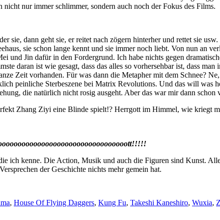
 nicht nur immer schlimmer, sondern auch noch der Fokus des Films.
ieder sie, dann geht sie, er reitet nach zögern hinterher und rettet sie us
haus, sie schon lange kennt und sie immer noch liebt. Von nun an ver
ei und Jin dafür in den Fordergrund. Ich habe nichts gegen dramatisch
mste daran ist wie gesagt, dass das alles so vorhersehbar ist, dass ma
anze Zeit vorhanden. Für was dann die Metapher mit dem Schnee? Ne, zu
recklich peinliche Sterbeszene bei Matrix Revolutions. Und das will wa
hung, die natürlich nicht rosig ausgeht. Aber das war mir dann schon v
rfekt Zhang Ziyi eine Blinde spielt!? Herrgott im Himmel, wie kriegt ma
ooooooooooooooooooooooooooooooott!!!!!
die ich kenne. Die Action, Musik und auch die Figuren sind Kunst. Alles 
 Versprechen der Geschichte nichts mehr gemein hat.
ama
,
House Of Flying Daggers
,
Kung Fu
,
Takeshi Kaneshiro
,
Wuxia
,
Z