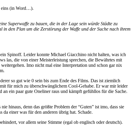
l eins (in Word…).
eine Superwaffe zu bauen, die in der Lage sein würde Städte zu
al in den Plan um die Zerstörung der Waffe und der Suche nach ihrem
” ein Spinoff. Leider konnte Michael Giacchino nicht halten, was ich
ews las, die von einer Meisterleistung sprechen, die Bewährtes mit
eitergehen. Imo nicht mal eine Interpretation und schon gar nix
hm.
 derer so gut wie 0 sein bis zum Ende des Films. Das ist ziemlich
sian mit für mich zu überschwänglichem Cool-Gehabe. Er war mir leider
 an ein paar gute Oneliner raus und kämpft gefühllos für die Sache.
 nie hinaus, denn das größte Problem der “Guten” ist imo, dass sie
ss da einer was für den anderen übrig hat. Schade.
behindert, vor allem seine Stimme (egal ob englisch oder deutsch).