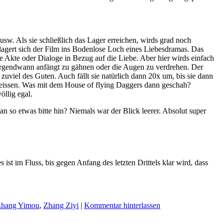
w. usw. Als sie schließlich das Lager erreichen, wirds grad noch
lagert sich der Film ins Bodenlose Loch eines Liebesdramas. Das
e Akte oder Dialoge in Bezug auf die Liebe. Aber hier wirds einfach
n irgendwann anfängt zu gähnen oder die Augen zu verdrehen. Der
viel des Guten. Auch fällt sie natürlich dann 20x um, bis sie dann
s heissen. Was mit dem House of flying Daggers dann geschah?
öllig egal.
n so etwas bitte hin? Niemals war der Blick leerer. Absolut super
ist im Fluss, bis gegen Anfang des letzten Drittels klar wird, dass
hang Yimou
,
Zhang Ziyi
|
Kommentar hinterlassen