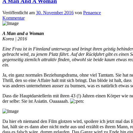
A Man And A Woman
Veröffentlicht am
30. November 2016
von
Penaence
Kommentar
A Man and a Woman
Korea | 2016
Eine Frau ist in Finnland unterwegs und bringt ihren geistig behind
gebracht wird, zu jenem Platz fährt. Auf der Rückfahrt gibt es eine
gegenseitig ziemlich attraktiv finden, obwohl sie beide kaum etwas r
ein.
Ja, ein ganz normales Beziehungsdrama, ohne viel Tamtam. Sie hat nen 
Thrill, den so eine Affaire halt mit sich bringt. Das blöde ist halt, 
was anderes unternehmen ausser zu bumsen, was es natürlich etwas sc
Dass die Hauptdarstellerin mit ihren 43 (!) Jahren einen Körper wie 
der selbe: Sie ist Asiatin. Oaaaaaah.
Da hier eh niemand den Film glotzen wird, spoilere ich jetzt mal das 
hat, hält sie es dann aber nicht mehr aus und erzählt es ihrem Mann,
dass es falsch wäre. dumm gelaufen. Das Ganze wird zu Ende hin ein