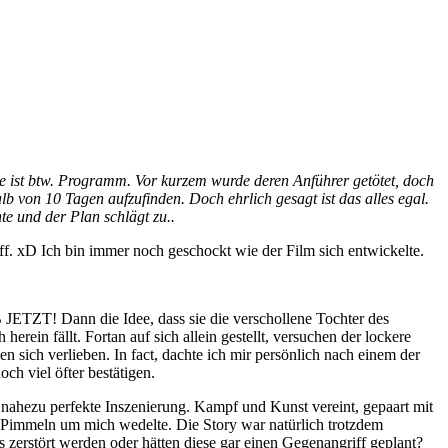
e ist btw. Programm. Vor kurzem wurde deren Anführer getötet, doch
b von 10 Tagen aufzufinden. Doch ehrlich gesagt ist das alles egal.
te und der Plan schlägt zu..
uff. xD Ich bin immer noch geschockt wie der Film sich entwickelte.
B JETZT! Dann die Idee, dass sie die verschollene Tochter des
erein fällt. Fortan auf sich allein gestellt, versuchen der lockere
 sich verlieben. In fact, dachte ich mir persönlich nach einem der
och viel öfter bestätigen.
nahezu perfekte Inszenierung. Kampf und Kunst vereint, gepaart mit
5 Pimmeln um mich wedelte. Die Story war natürlich trotzdem
zerstört werden oder hätten diese gar einen Gegenangriff geplant?