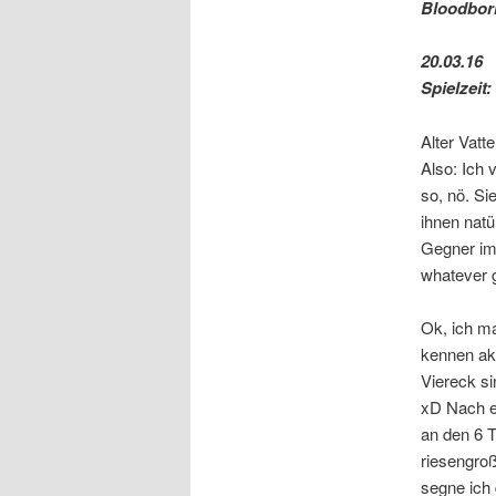
Bloodbor
20.03.16
Spielzeit
Alter Vat
Also: Ich 
so, nö. Si
ihnen natü
Gegner im
whatever g
Ok, ich m
kennen aka
Viereck si
xD Nach ei
an den 6 T
riesengro
segne ich 