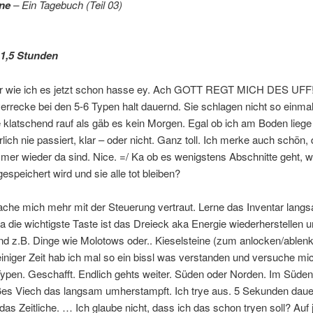
ne
– Ein Tagebuch (Teil 03)
: 1,5 Stunden
ter wie ich es jetzt schon hasse ey. Ach GOTT REGT MICH DES UFF!
verrecke bei den 5-6 Typen halt dauernd. Sie schlagen nicht so einma
e klatschend rauf als gäb es kein Morgen. Egal ob ich am Boden lieg
rlich nie passiert, klar – oder nicht. Ganz toll. Ich merke auch schön, 
mer wieder da sind. Nice. =/ Ka ob es wenigstens Abschnitte geht, 
espeichert wird und sie alle tot bleiben?
ache mich mehr mit der Steuerung vertraut. Lerne das Inventar lang
 die wichtigste Taste ist das Dreieck aka Energie wiederherstellen u
nd z.B. Dinge wie Molotows oder.. Kieselsteine (zum anlocken/ablen
niger Zeit hab ich mal so ein bissl was verstanden und versuche mi
ypen. Geschafft. Endlich gehts weiter. Süden oder Norden. Im Süden 
ßes Viech das langsam umherstampft. Ich trye aus. 5 Sekunden daue
das Zeitliche. … Ich glaube nicht, dass ich das schon tryen soll? Auf 