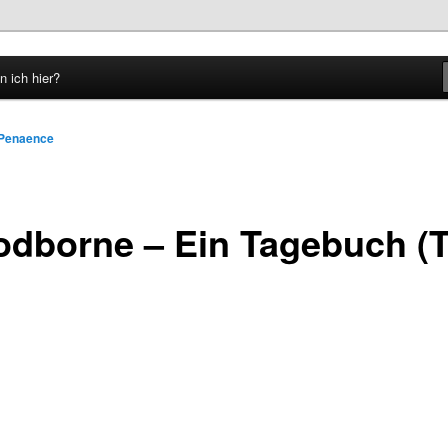
n ich hier?
hseln
Penaence
odborne – Ein Tagebuch (T