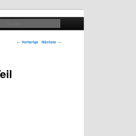
Suchen
Artikelnavigation
←
Vorherige
Nächste
→
eil