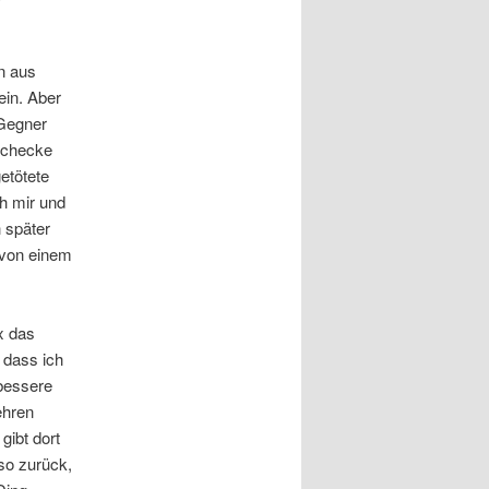
n aus
ein. Aber
 Gegner
r checke
etötete
ch mir und
 später
 von einem
x das
 dass ich
 bessere
ehren
gibt dort
so zurück,