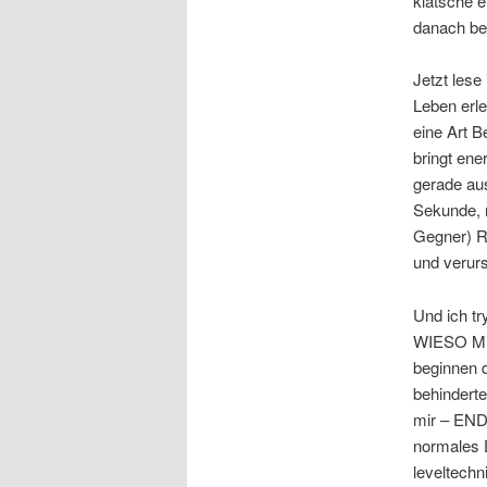
klatsche e
danach bez
Jetzt lese
Leben erle
eine Art B
bringt en
gerade aus
Sekunde, 
Gegner) R
und verurs
Und ich t
WIESO MUS
beginnen d
behinderte
mir – END
normales 
leveltechni