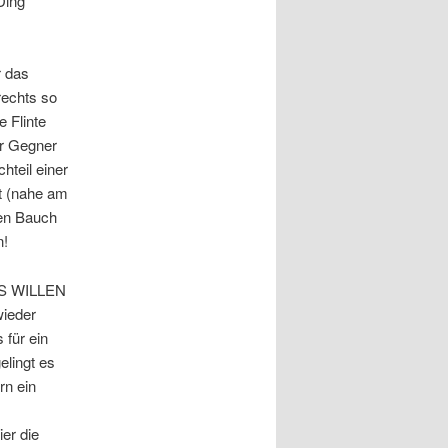
Ding
r das
rechts so
e Flinte
er Gegner
hteil einer
t (nahe am
den Bauch
n!
ELS WILLEN
ieder
 für ein
elingt es
rn ein
ier die