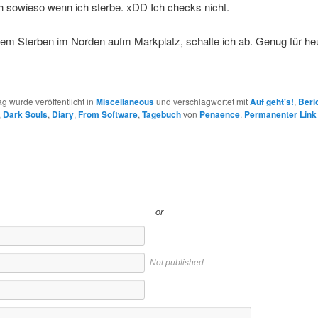
h sowieso wenn ich sterbe. xDD Ich checks nicht.
em Sterben im Norden aufm Markplatz, schalte ich ab. Genug für he
ag wurde veröffentlicht in
Miscellaneous
und verschlagwortet mit
Auf geht's!
,
Beri
,
Dark Souls
,
Diary
,
From Software
,
Tagebuch
von
Penaence
.
Permanenter Link
or
Not published