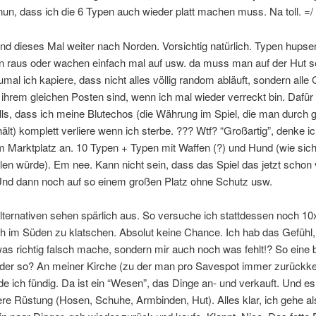
nun, dass ich die 6 Typen auch wieder platt machen muss. Na toll. =/
d dieses Mal weiter nach Norden. Vorsichtig natürlich. Typen hupse
n raus oder wachen einfach mal auf usw. da muss man auf der Hut s
umal ich kapiere, dass nicht alles völlig random abläuft, sondern alle
ihrem gleichen Posten sind, wenn ich mal wieder verreckt bin. Dafü
lls, dass ich meine Blutechos (die Währung im Spiel, die man durch g
lt) komplett verliere wenn ich sterbe. ??? Wtf? “Großartig”, denke i
Marktplatz an. 10 Typen + Typen mit Waffen (?) und Hund (wie sich
len würde). Em nee. Kann nicht sein, dass das Spiel das jetzt schon
 Und dann noch auf so einem großen Platz ohne Schutz usw.
lternativen sehen spärlich aus. So versuche ich stattdessen noch 10
h im Süden zu klatschen. Absolut keine Chance. Ich hab das Gefühl,
was richtig falsch mache, sondern mir auch noch was fehlt!? So eine
der so? An meiner Kirche (zu der man pro Savespot immer zurückk
e ich fündig. Da ist ein “Wesen”, das Dinge an- und verkauft. Und es 
re Rüstung (Hosen, Schuhe, Armbinden, Hut). Alles klar, ich gehe al