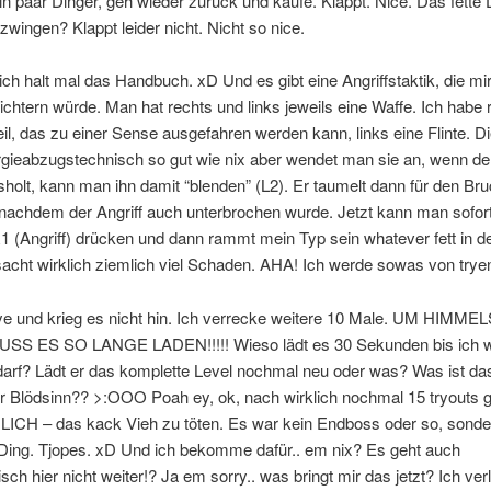
in paar Dinger, geh wieder zurück und kaufe. Klappt. Nice. Das fette 
wingen? Klappt leider nicht. Nicht so nice.
 ich halt mal das Handbuch. xD Und es gibt eine Angriffstaktik, die mi
ichtern würde. Man hat rechts und links jeweils eine Waffe. Ich habe 
eil, das zu einer Sense ausgefahren werden kann, links eine Flinte. Di
ergieabzugstechnisch so gut wie nix aber wendet man sie an, wenn d
holt, kann man ihn damit “blenden” (L2). Er taumelt dann für den Bruc
nachdem der Angriff auch unterbrochen wurde. Jetzt kann man sofor
1 (Angriff) drücken und dann rammt mein Typ sein whatever fett in 
acht wirklich ziemlich viel Schaden. AHA! Ich werde sowas von trye
rye und krieg es nicht hin. Ich verrecke weitere 10 Male. UM HIMM
S ES SO LANGE LADEN!!!!! Wieso lädt es 30 Sekunden bis ich w
arf? Lädt er das komplette Level nochmal neu oder was? Was ist das
r Blödsinn?? >:OOO Poah ey, ok, nach wirklich nochmal 15 tryouts g
LICH – das kack Vieh zu töten. Es war kein Endboss oder so, sonde
Ding. Tjopes. xD Und ich bekomme dafür.. em nix? Es geht auch
sch hier nicht weiter!? Ja em sorry.. was bringt mir das jetzt? Ich verl