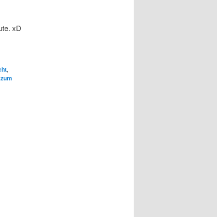
ute. xD
cht
,
 zum