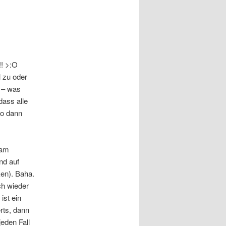
! >:O
l zu oder
e – was
dass alle
wo dann
sam
nd auf
ken). Baha.
ch wieder
ist ein
rts, dann
jeden Fall