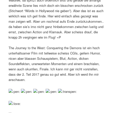
Waldfee, da spritzt auch ordentlich Blut und gerade die anfangs
erwähnte Szene lies mich doch ein bisschen erschrocken zurück
(Stichwort “Würds in Hollywood nie geben”). Aber das ist es auch
wirklich was ich geil finde. Hier wird einfach alles gezeigt was
man zeigen will. Aber um nochmal aufs Ende zurückzukommen..
da haben sie’s imo nicht ganz hinbekommen zwischen lustig und
ernst, zwischen Action und Klamauk. Aber scheiss drauf, die
knapp 2h vergingen wie im Flug! =P
The Journey to the West: Conquering the Demons ist ein hoch
unterhaltsamer Film mit teilweise scheiss CGIs, geilem Humor,
nicen aber blassen Schauspielern, Blut, Action, dicken
Soundeffekten, unerwarteten Momenten und einem brachialen,
wenn auch skurrilen, Finale. Ich kann mir gar nicht vorstellen,
dass der 2. Teil 2017 genau so gut wird. Aber ich werd ihn mir
anschauen.