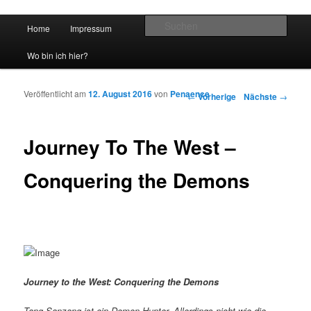
Hauptmenü
Such
Home
Impressum
Zum Inhalt wechseln
Zum sekundären Inhalt wechseln
vidgames.de
Wo bin ich hier?
Veröffentlicht am
12. August 2016
von
Penaence
Artikelnavigation
←
Vorherige
Nächste
→
Journey To The West –
Conquering the Demons
Journey to the West: Conquering the Demons
Tang Sanzang ist ein Demon-Hunter. Allerdings nicht wie die