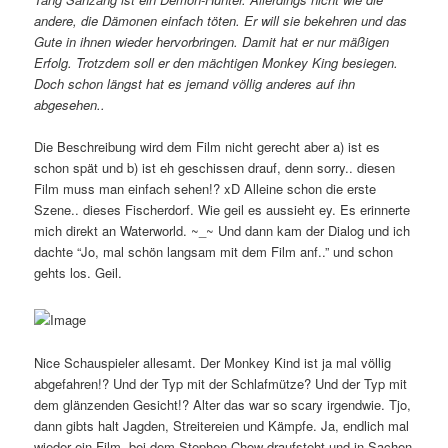
andere, die Dämonen einfach töten. Er will sie bekehren und das
Gute in ihnen wieder hervorbringen. Damit hat er nur mäßigen
Erfolg. Trotzdem soll er den mächtigen Monkey King besiegen.
Doch schon längst hat es jemand völlig anderes auf ihn
abgesehen..
Die Beschreibung wird dem Film nicht gerecht aber a) ist es
schon spät und b) ist eh geschissen drauf, denn sorry.. diesen
Film muss man einfach sehen!? xD Alleine schon die erste
Szene.. dieses Fischerdorf. Wie geil es aussieht ey. Es erinnerte
mich direkt an Waterworld. ~_~ Und dann kam der Dialog und ich
dachte “Jo, mal schön langsam mit dem Film anf..” und schon
gehts los. Geil.
Nice Schauspieler allesamt. Der Monkey Kind ist ja mal völlig
abgefahren!? Und der Typ mit der Schlafmütze? Und der Typ mit
dem glänzenden Gesicht!? Alter das war so scary irgendwie. Tjo,
dann gibts halt Jagden, Streitereien und Kämpfe. Ja, endlich mal
wieder ein Film, bei dem Stephen Chow draufsteht und in Sachen