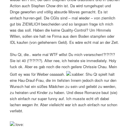
Action auch Stephen Chow drin ist. Da wird rumgehupst und
Dinge geworfen und völlig absurde Moves gemacht. Es ist
einfach hur-ren-geil. Die CGIs sind – mal wieder – von ziemlich
gut bis ZIEMLICH bescheiden und so langsam frage ich mich
was das soll. Haben die keine Quality-Control? Um Himmels
Willen, sollen sie halt ne Firma aus dem Boden stampfen oder
IDL kaufen (von geliehenem Geld). Es wäre echt mal an der Zeit.
Shu Qi, die.. warte mal WTF willst Du mich verarschen!?!?!?!?
Sie ist 40 (!?!?!?!?). Alter nee, ich heirate sie immediately. Holy
fuck ok. Aber es gab noch die noch geilere Chrissie Chau. Mein
Gott ey was für Weiber oaaaaah.
Shu Qi spielt halt
eine Hau-Drauf-Frau, die im tiefsten Innern jedoch doch nur den
Wunsch hat ein süßes Mädchen zu sein und geliebt zu werden,
zu heiraten und Kinder zu haben. Und diese Romanze baut (sie)
sich einfach nur super funny auf. Ich musste echt oft dabei
lachen wegen ihr. Aber vielleicht war ich auch einfach nur schon
verliebt.