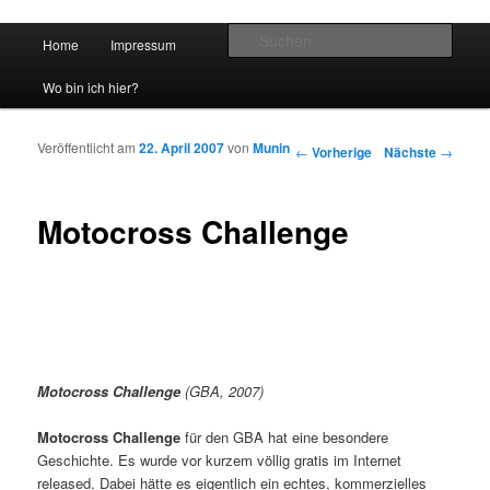
Hauptmenü
Such
Home
Impressum
Zum Inhalt wechseln
Zum sekundären Inhalt wechseln
vidgames.de
Wo bin ich hier?
Veröffentlicht am
22. April 2007
von
Munin
Artikelnavigation
←
Vorherige
Nächste
→
Motocross Challenge
Motocross Challenge
(GBA, 2007)
Motocross Challenge
für den GBA hat eine besondere
Geschichte. Es wurde vor kurzem völlig gratis im Internet
released. Dabei hätte es eigentlich ein echtes, kommerzielles