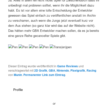
Ja. Alles in allem ein echt nices Spiel für Zwischendurch dass ihr
unbedingt mal probieren solltet, wenn ihr die Möglichkeit dazu
habt. Es ist vor allem eine tolle Entscheidung der Entwickler
gewesen das Spiel einfach zu veröffentlichen anstatt im Archiv
zu verscharren, auch wenn die Jungs jetzt eventuell kurz vor
dem Aus stehen (so ganz klar wird das auf der Website nicht).
Das hätten mehr GBA Entwickler machen sollen, da es ja bereits
eine ganze Reihe gecancelter Spiele gibt.
Dieser Eintrag wurde veröffentlicht in
Game Reviews
und
verschlagwortet mit
2D Grafik
,
GBA
,
Nintendo
,
Pixelgrafik
,
Racing
von
Munin
.
Permanenter Link zum Eintrag
.
Profile
or