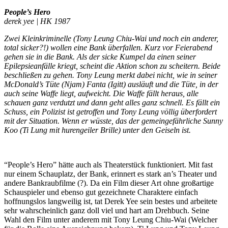
People’s Hero
derek yee | HK 1987
Zwei Kleinkriminelle (Tony Leung Chiu-Wai und noch ein anderer,
total sicker?!) wollen eine Bank überfallen. Kurz vor Feierabend
gehen sie in die Bank. Als der sicke Kumpel da einen seiner
Epilepsieanfälle kriegt, scheint die Aktion schon zu scheitern. Beide
beschließen zu gehen. Tony Leung merkt dabei nicht, wie in seiner
McDonald’s Tüte (Njam) Fanta (Igitt) ausläuft und die Tüte, in der
auch seine Waffe liegt, aufweicht. Die Waffe fällt heraus, alle
schauen ganz verdutzt und dann geht alles ganz schnell. Es fällt ein
Schuss, ein Polizist ist getroffen und Tony Leung völlig überfordert
mit der Situation. Wenn er wüsste, das der gemeingefährliche Sunny
Koo (Ti Lung mit hurengeiler Brille) unter den Geiseln ist.
“People’s Hero” hätte auch als Theaterstück funktioniert. Mit fast
nur einem Schauplatz, der Bank, erinnert es stark an’s Theater und
andere Bankraubfilme (?). Da ein Film dieser Art ohne großartige
Schauspieler und ebenso gut gezeichnete Charaktere einfach
hoffnungslos langweilig ist, tat Derek Yee sein bestes und arbeitete
sehr wahrscheinlich ganz doll viel und hart am Drehbuch. Seine
Wahl den Film unter anderem mit Tony Leung Chiu-Wai (Welcher