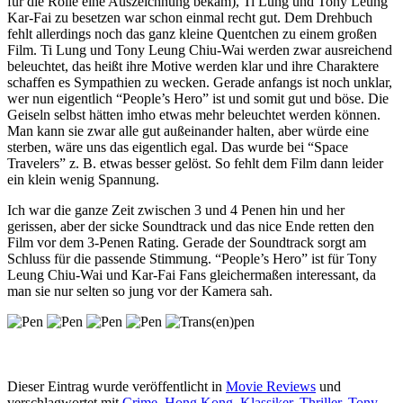
für die Rolle eine Auszeichnung bekam), Ti Lung und Tony Leung
Kar-Fai zu besetzen war schon einmal recht gut. Dem Drehbuch
fehlt allerdings noch das ganz kleine Quentchen zu einem großen
Film. Ti Lung und Tony Leung Chiu-Wai werden zwar ausreichend
beleuchtet, das heißt ihre Motive werden klar und ihre Charaktere
schaffen es Sympathien zu wecken. Gerade anfangs ist noch unklar,
wer nun eigentlich “People’s Hero” ist und somit gut und böse. Die
Geiseln selbst hätten imho etwas mehr beleuchtet werden können.
Man kann sie zwar alle gut außeinander halten, aber würde eine
sterben, wäre uns das eigentlich egal. Das wurde bei “Space
Travelers” z. B. etwas besser gelöst. So fehlt dem Film dann leider
ein klein wenig Spannung.
Ich war die ganze Zeit zwischen 3 und 4 Penen hin und her
gerissen, aber der sicke Soundtrack und das nice Ende retten den
Film vor dem 3-Penen Rating. Gerade der Soundtrack sorgt am
Schluss für die passende Stimmung. “People’s Hero” ist für Tony
Leung Chiu-Wai und Kar-Fai Fans gleichermaßen interessant, da
man sie nur selten so jung vor der Kamera sah.
Dieser Eintrag wurde veröffentlicht in
Movie Reviews
und
verschlagwortet mit
Crime
,
Hong Kong
,
Klassiker
,
Thriller
,
Tony