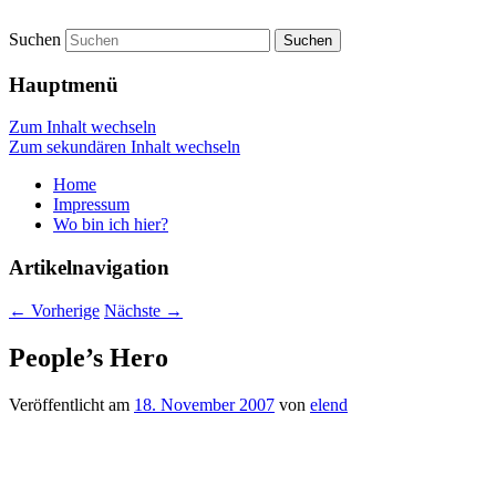
Suchen
vidgames.de
Hauptmenü
Zum Inhalt wechseln
Zum sekundären Inhalt wechseln
Home
Impressum
Wo bin ich hier?
Artikelnavigation
←
Vorherige
Nächste
→
People’s Hero
Veröffentlicht am
18. November 2007
von
elend