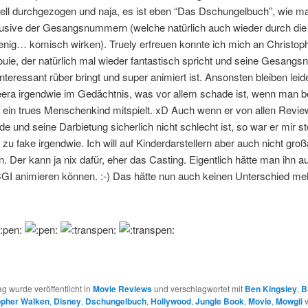
nell durchgezogen und naja, es ist eben “Das Dschungelbuch”, wie m
lusive der Gesangsnummern (welche natürlich auch wieder durch die
enig… komisch wirken). Truely erfreuen konnte ich mich an Christop
ouie, der natürlich mal wieder fantastisch spricht und seine Gesang
interessant rüber bringt und super animiert ist. Ansonsten bleiben leid
era irgendwie im Gedächtnis, was vor allem schade ist, wenn man b
 ein trues Menschenkind mitspielt. xD Auch wenn er von allen Revie
de und seine Darbietung sicherlich nicht schlecht ist, so war er mir s
zu fake irgendwie. Ich will auf Kinderdarstellern aber auch nicht groß
 Der kann ja nix dafür, eher das Casting. Eigentlich hätte man ihn au
CGI animieren können. :-) Das hätte nun auch keinen Unterschied me
ag wurde veröffentlicht in
Movie Reviews
und verschlagwortet mit
Ben Kingsley
,
B
opher Walken
,
Disney
,
Dschungelbuch
,
Hollywood
,
Jungle Book
,
Movie
,
Mowgli