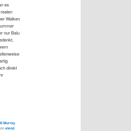
an es
 realen
her Walken
snummer
er nur Balu
edenkt,
wern
tellenweise
artig
ch direkt
hr
ill Murray
,
von
elend
.