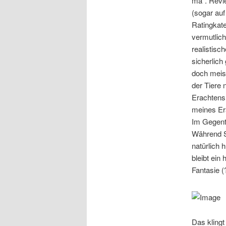
ma”. Revie
(sogar auf
Ratingkate
vermutlich
realistis
sicherlich
doch meist
der Tiere 
Erachtens
meines Era
Im Gegente
Während S
natürlich 
bleibt ein
Fantasie (
Das klingt