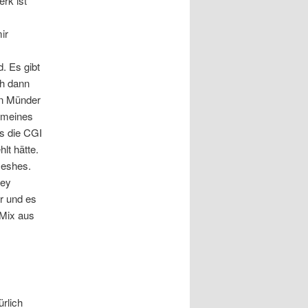
rk ist
ir
. Es gibt
ch dann
en Münder
t meines
s die CGI
lt hätte.
meshes.
ley
er und es
 Mix aus
rlich