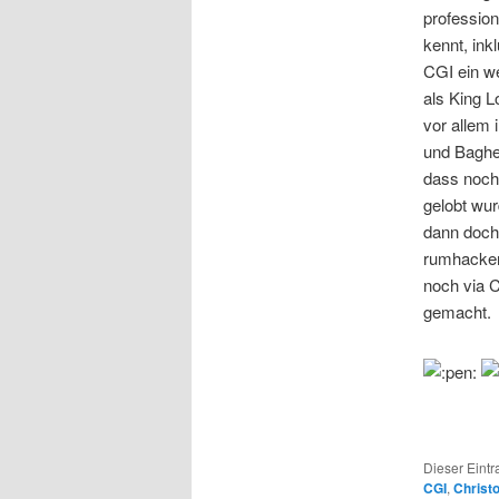
professio
kennt, ink
CGI ein w
als King L
vor allem 
und Baghe
dass noch
gelobt wur
dann doch 
rumhacken.
noch via 
gemacht.
Dieser Eintr
CGI
,
Christ