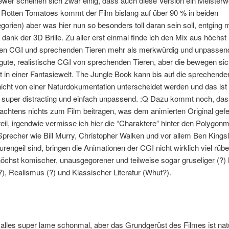
wer scheinen sich zwar einig, dass auch diese Version ein Meisterwe
 Rotten Tomatoes kommt der Film bislang auf über 90 % in beiden
gorien) aber was hier nun so besonders toll daran sein soll, entging m
 dank der 3D Brille. Zu aller erst einmal finde ich den Mix aus höchst
chen CGI und sprechenden Tieren mehr als merkwürdig und unpassend
 gute, realistische CGI von sprechenden Tieren, aber die bewegen si
 in einer Fantasiewelt. The Jungle Book kann bis auf die sprechend
nicht von einer Naturdokumentation unterscheidet werden und das is
 super distracting und einfach unpassend. :Q Dazu kommt noch, das
chtens nichts zum Film beitragen, was dem animierten Original gefeh
il, irgendwie vermisse ich hier die “Charaktere” hinter den Polygon
precher wie Bill Murry, Christopher Walken und vor allem Ben Kings
hurengeil sind, bringen die Animationen der CGI nicht wirklich viel rüb
 höchst komischer, unausgegorener und teilweise sogar gruseliger (?)
?), Realismus (?) und Klassischer Literatur (Whut?).
 alles super lame schonmal, aber das Grundgerüst des Filmes ist natü