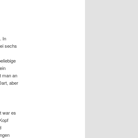
 In
bei sechs
eliebige
ein
et man an
art, aber
t war es
 Kopf
d
ungen