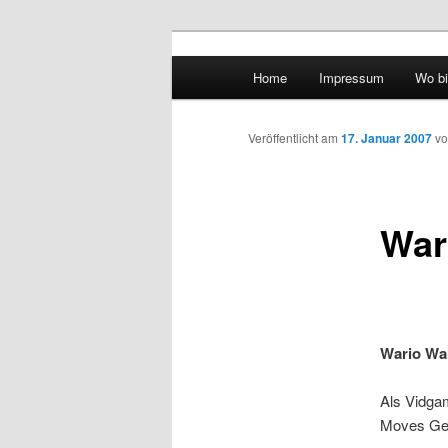
Hauptmenü
Home
Impressum
Wo bi
Zum Inhalt wechseln
Zum sekundären Inhalt wec
vidgames.de
Veröffentlicht am
17. Januar 2007
v
War
Wario Wa
Als Vidga
Moves Ge