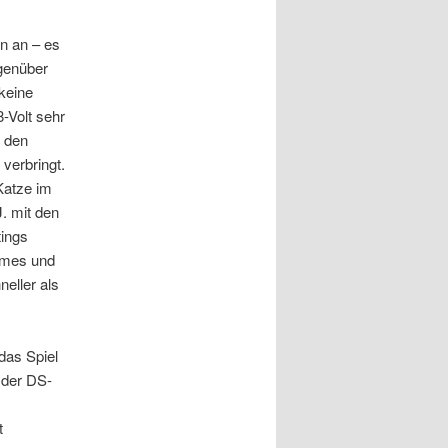
en an – es
egenüber
keine
-Volt sehr
d den
verbringt.
Katze im
. mit den
tings
ames und
eller als
das Spiel
n der DS-
t