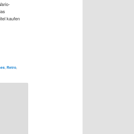
ario-
das
itel kaufen
mes
,
Retro
,