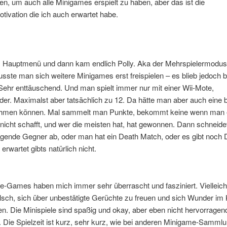
en, um auch alle Minigames erspielt zu haben, aber das ist die
tivation die ich auch erwartet habe.
s Hauptmenü und dann kam endlich Polly. Aka der Mehrspielermodus.
ste man sich weitere Minigames erst freispielen – es blieb jedoch 
 Sehr enttäuschend. Und man spielt immer nur mit einer Wii-Mote,
er. Maximalst aber tatsächlich zu 12. Da hätte man aber auch eine b
hmen können. Mal sammelt man Punkte, bekommt keine wenn man 
icht schafft, und wer die meisten hat, hat gewonnen. Dann schneid
gende Gegner ab, oder man hat ein Death Match, oder es gibt noch D
 erwartet gibts natürlich nicht.
e-Games haben mich immer sehr überrascht und fasziniert. Vielleich
lsch, sich über unbestätigte Gerüchte zu freuen und sich Wunder im
. Die Minispiele sind spaßig und okay, aber eben nicht hervorragen
g. Die Spielzeit ist kurz, sehr kurz, wie bei anderen Minigame-Samml