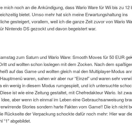
re mich noch an die Ankündigung, dass Wario Ware für Wii bis zu 12 
leichzeitig bietet. Umso mehr hat sich meine Erwartungshaltung ins
che gesteigert, vorallem, weil ich die ganze Zeit zuvor von Wario Wa
ür Nintendo DS gezockt und davon begeistert war.
amstag zum Saturn und Wario Ware: Smooth Moves für 50 EUR geka
Dritt und wollten schon loslegen mit dem Zocken. Nach dem spaßigen
 heiß auf das Game und wollten gleich mal den Multiplayer-Modus a
 Hauptmenü waren, sahen wir aber nur “Einzel” und waren sehr verwir
 ein wenig in diesem Modus rumgespielt, und ich untersuchte schock
 Diese ist wie eine Zeitung gestaltet, mit Chefredakteur Wario. Ist zwa
e Idee, aber wenn ich einmal im Leben eine Gebrauchsanweisung brau
verwirrende Stories sondern harte Fakten vom Game!! Die ich nicht 
die Rückseite der Verpackung schockte dafür noch mehr: Hier war di
l “1″ abgebildet.