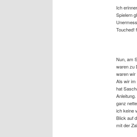
Ich erinne
Spielern g
Unermessli
Touched! f
Nun, am S
waren zu 
waren wir
Als wir im
hat Sascha
Anleitung.
ganz nett
ich keine 
Blick auf 
mit der Zah