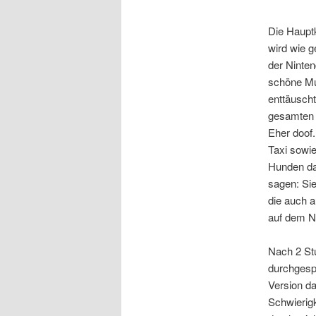
Die Hauptk
wird wie g
der Ninten
schöne Mus
enttäusch
gesamten S
Eher doof.
Taxi sowi
Hunden das
sagen: Si
die auch a
auf dem N
Nach 2 St
durchgespi
Version d
Schwierigk