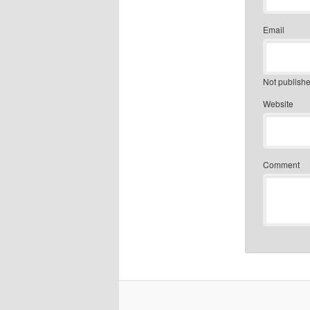
Email
Not publish
Website
Comment