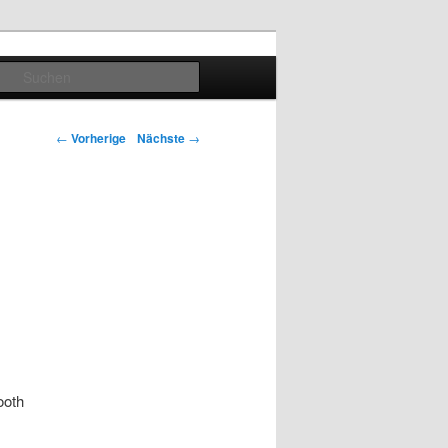
Suchen
Artikelnavigation
←
Vorherige
Nächste
→
ooth