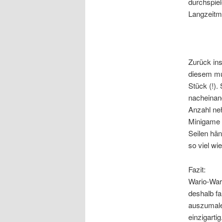
durchspiel
Langzeitmo
Zurück in
diesem mus
Stück (!).
nacheinand
Anzahl ne
Minigame n
Seilen hän
so viel wie
Fazit:
Wario-War
deshalb fa
auszumalen
einzigarti