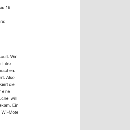
bis 16
re:
uft. Wir
 Intro
nmachen.
rt. Also
iert die
r eine
che, will
bekam. Ein
e Wii-Mote