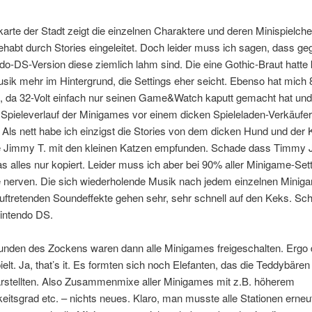
arte der Stadt zeigt die einzelnen Charaktere und deren Minispielch
ehabt durch Stories eingeleitet. Doch leider muss ich sagen, dass g
do-DS-Version diese ziemlich lahm sind. Die eine Gothic-Braut hatte 
ik mehr im Hintergrund, die Settings eher seicht. Ebenso hat mich 8
t, da 32-Volt einfach nur seinen Game&Watch kaputt gemacht hat un
pieleverlauf der Minigames vor einem dicken Spieleladen-Verkäufer 
 Als nett habe ich einzigst die Stories von dem dicken Hund und der 
e Jimmy T. mit den kleinen Katzen empfunden. Schade dass Timmy J
 alles nur kopiert. Leider muss ich aber bei 90% aller Minigame-Set
e nerven. Die sich wiederholende Musik nach jedem einzelnen Minig
uftretenden Soundeffekte gehen sehr, sehr schnell auf den Keks. Schn
intendo DS.
unden des Zockens waren dann alle Minigames freigeschalten. Ergo 
elt. Ja, that’s it. Es formten sich noch Elefanten, das die Teddybäre
arstellten. Also Zusammenmixe aller Minigames mit z.B. höherem
eitsgrad etc. – nichts neues. Klaro, man musste alle Stationen erneu