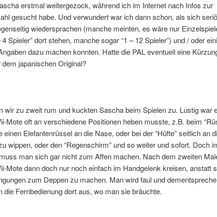
ascha erstmal weitergezock, während ich im Internet nach Infos zur
ahl gesucht habe. Und verwundert war ich dann schon, als sich seri
genseitig wiedersprachen (manche meinten, es wäre nur Einzelspiel
– 4 Spieler” dort stehen, manche sogar “1 – 12 Spieler”) und / oder ei
 Angaben dazu machen konnten. Hatte die PAL eventuell eine Kürzun
 dem japanischen Original?
n wir zu zweit rum und kuckten Sascha beim Spielen zu. Lustig war 
i-Mote oft an verschiedene Positionen heben musste, z.B. beim “Rü
e einen Elefantenrüssel an die Nase, oder bei der “Hüfte” seitlich an d
zu wippen, oder den “Regenschirm” und so weiter und sofort. Doch i
 muss man sich gar nicht zum Affen machen. Nach dem zweiten Male
i-Mote dann doch nur noch einfach im Handgelenk kreisen, anstatt s
ngungen zum Deppen zu machen. Man wird faul und dementspreche
n die Fernbedienung dort aus, wo man sie bräuchte.