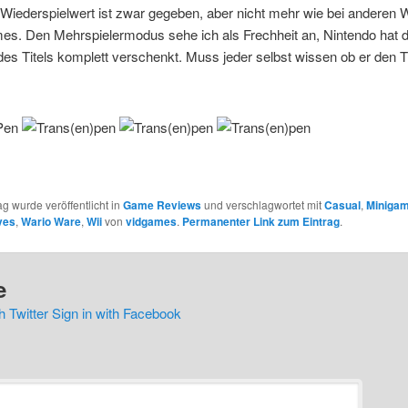
Wiederspielwert ist zwar gegeben, aber nicht mehr wie bei anderen W
s. Den Mehrspielermodus sehe ich als Frechheit an, Nintendo hat 
des Titels komplett verschenkt. Muss jeder selbst wissen ob er den T
ag wurde veröffentlicht in
Game Reviews
und verschlagwortet mit
Casual
,
Miniga
ves
,
Wario Ware
,
Wii
von
vidgames
.
Permanenter Link zum Eintrag
.
e
h Twitter
Sign in with Facebook