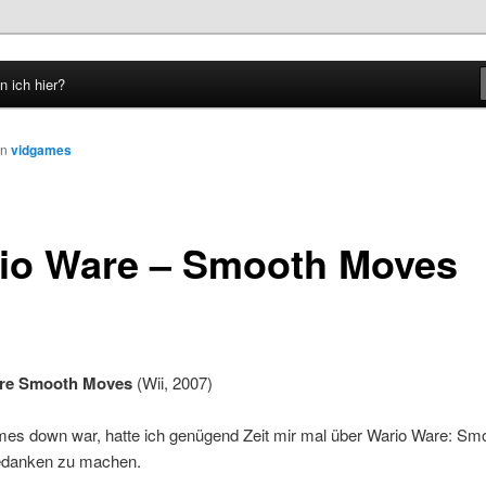
n ich hier?
hseln
on
vidgames
io Ware – Smooth Moves
re Smooth Moves
(Wii, 2007)
mes down war, hatte ich genügend Zeit mir mal über Wario Ware: Sm
danken zu machen.