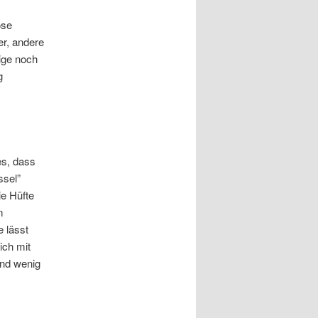
öse
er, andere
nige noch
g
es, dass
ssel”
ie Hüfte
m
 lässt
ich mit
nd wenig