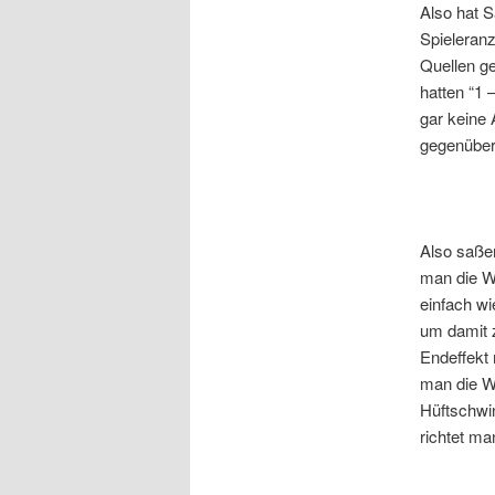
Also hat S
Spieleranz
Quellen ge
hatten “1 
gar keine
gegenüber
Also saße
man die Wi
einfach wi
um damit 
Endeffekt
man die Wi
Hüftschwi
richtet ma