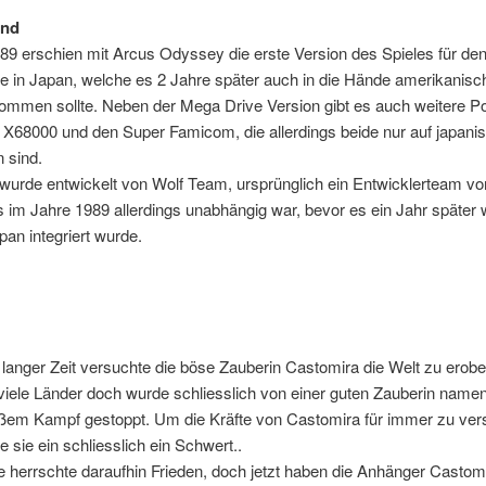
und
89 erschien mit Arcus Odyssey die erste Version des Spieles für de
e in Japan, welche es 2 Jahre später auch in die Hände amerikanisc
ommen sollte. Neben der Mega Drive Version gibt es auch weitere Po
 X68000 und den Super Famicom, die allerdings beide nur auf japani
 sind.
wurde entwickelt von Wolf Team, ursprünglich ein Entwicklerteam vo
 im Jahre 1989 allerdings unabhängig war, bevor es ein Jahr später 
pan integriert wurde.
 langer Zeit versuchte die böse Zauberin Castomira die Welt zu erobe
viele Länder doch wurde schliesslich von einer guten Zauberin namen
ßem Kampf gestoppt. Um die Kräfte von Castomira für immer zu ver
 sie ein schliesslich ein Schwert..
e herrschte daraufhin Frieden, doch jetzt haben die Anhänger Castom