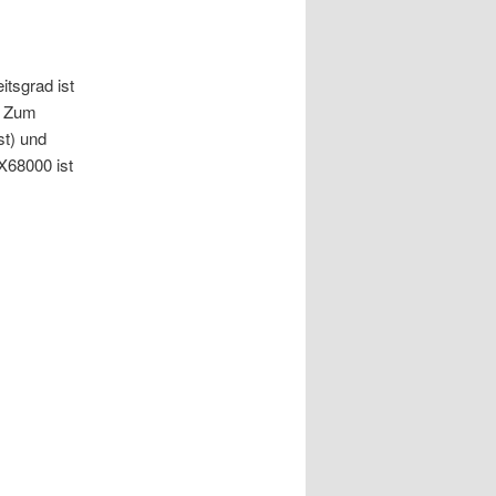
tsgrad ist
. Zum
st) und
X68000 ist