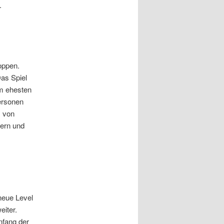
.
oppen.
Das Spiel
Am ehesten
ersonen
m von
ern und
 neue Level
iter.
fang der