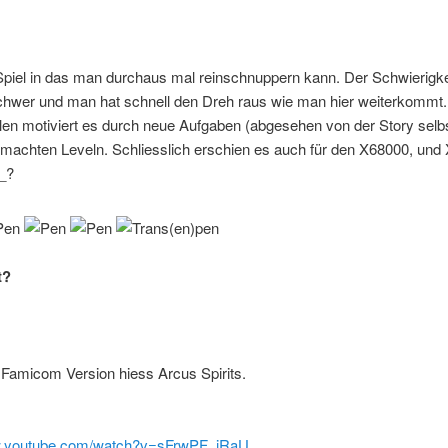
piel in das man durchaus mal reinschnuppern kann. Der Schwierigkei
schwer und man hat schnell den Dreh raus wie man hier weiterkommt
en motiviert es durch neue Aufgaben (abgesehen von der Story selb
machten Leveln. Schliesslich erschien es auch für den X68000, und 
~_?
t?
 Famicom Version hiess Arcus Spirits.
w.youtube.com/watch?v=sFrwPF_iRaU