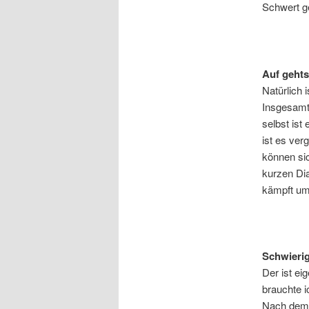
Schwert ge
Auf gehts
Natürlich 
Insgesamt 
selbst ist
ist es ver
können sic
kurzen Di
kämpft um
Schwierig
Der ist ei
brauchte 
Nach dem 