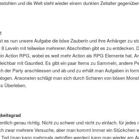
stohlen und die Welt steht wieder einem dunklen Zeitalter gegenüber
!
ist es nun unsere Aufgabe die böse Zauberin und ihre Anhänger zu st
8 Leveln mit teilweise mehreren Abschnitten gibt es zu entdecken. 
 ein Action RPG, wobei es weit mehr Action als RPG Elemente hat. 
gleichbar mit Gauntled. Es gibt ein paar Items zu Sammeln, andere P
h der Party anschliessen und ab und zu erhält man Aufgaben in for
alogen. Ansonsten schlägt man sich durch Scharen von bösen Monst
s Überleben.
keitsgrad
gentlich genau richtig. Nicht zu schwer und nicht zu einfach. für jedes
ich zwar mehrere Versuche, aber man kommt immer ein Stückchen we
Tod (man kann mehrmals getroffen werden) kann man wieder am An