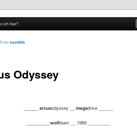
n ich hier?
hseln
07
von
kami68k
us Odyssey
______
arcus
odyssey __
mega
drive ______
_________
wolf
team __ 1989 _________