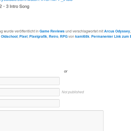
2・3 Intro Song
ag wurde veröffentlicht in
Game Reviews
und verschlagwortet mit
Arcus Odyssey
,
Oldschool
,
Pixel
,
Pixelgrafik
,
Retro
,
RPG
von
kami68k
.
Permanenter Link zum E
or
Not published