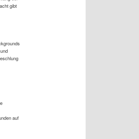
cht gibt
ckgrounds
 und
weschlung
ve
unden auf