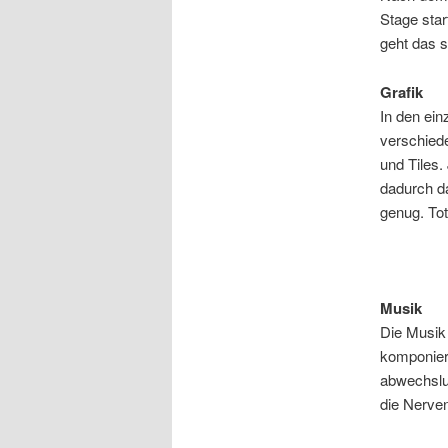
Stage star
geht das s
Grafik
In den ein
verschied
und Tiles
dadurch da
genug. Tot
Musik
Die Musik
komponier
abwechslu
die Nerve