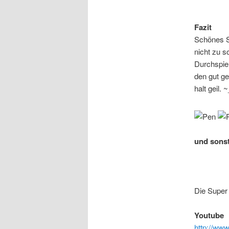
Fazit
Schönes S
nicht zu 
Durchspiel
den gut ge
halt geil. 
und sons
Die Super
Youtube
http://ww