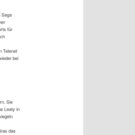
n Sega
her
rts für
sch
n Telenet
wieder bei
rn. Sie
s Leaty in
siegeln
iras das