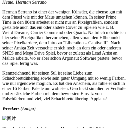
Heute: Herman Serrano
Herman Serrano ist einer der wenigen Künstler, die ebenso gut mit
dem Pinsel wie mit der Maus umgehen können. In seiner Prime
Time in den 80ern arbeitet er nicht nur an Pixelgrafiken, sondern
gestaltete auch das ein oder andere Cover zu Spielen wie z. B.
Weird Dreams, Carrier Command oder Quartz. Natürlich möchte ich
hier seine Pixelgrafiken hervorheben, allen voran den Höhepunkt
seiner Pixelkarriere, dem Intro zu “Liberation – Captive II”. Nach
seiner Amiga Zeit versuchte er sich noch an dem ein oder anderen
SNES und Mega Drive Spiel, bevor er zuletzt als Lead Artist an
Malice arbeite, wo er aber schon Argonaut Software partete, bevor
das Spiel fertig war.
Kennzeichnend für seinen Stil ist seine Liebe zum
Schachbrettdithering sowie sein guter Umgang mit so wenig Farben,
wie nur irgendwie möglich. Es hat den Anschein, als fühle er sich in
einer 16 Farben Palette am wohlsten. Geschickt simuliert er Verläufe
und zusätzliche Farben mit dem bewussten Einsatz von
Falschfarben und viel, viel Schachbrettdithering. Applaus!
Wreckers
(Amiga)