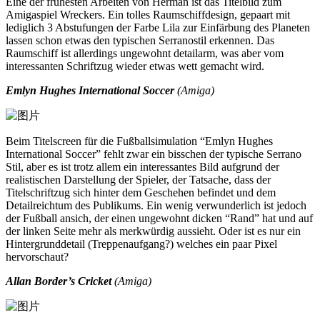
Eine der frühesten Arbeiten von Herman ist das Titelbild zum
Amigaspiel Wreckers. Ein tolles Raumschiffdesign, gepaart mit
lediglich 3 Abstufungen der Farbe Lila zur Einfärbung des Planeten
lassen schon etwas den typischen Serranostil erkennen. Das
Raumschiff ist allerdings ungewohnt detailarm, was aber vom
interessanten Schriftzug wieder etwas wett gemacht wird.
Emlyn Hughes International Soccer
(Amiga)
Beim Titelscreen für die Fußballsimulation “Emlyn Hughes
International Soccer” fehlt zwar ein bisschen der typische Serrano
Stil, aber es ist trotz allem ein interessantes Bild aufgrund der
realistischen Darstellung der Spieler, der Tatsache, dass der
Titelschriftzug sich hinter dem Geschehen befindet und dem
Detailreichtum des Publikums. Ein wenig verwunderlich ist jedoch
der Fußball ansich, der einen ungewohnt dicken “Rand” hat und auf
der linken Seite mehr als merkwürdig aussieht. Oder ist es nur ein
Hintergrunddetail (Treppenaufgang?) welches ein paar Pixel
hervorschaut?
Allan Border’s Cricket
(Amiga)