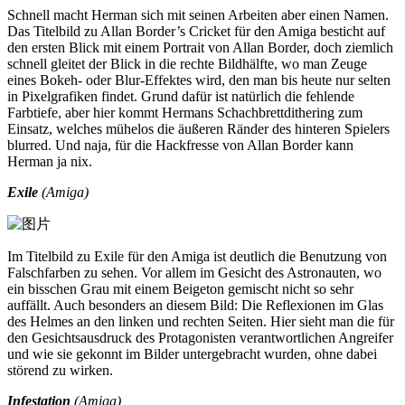
Schnell macht Herman sich mit seinen Arbeiten aber einen Namen.
Das Titelbild zu Allan Border’s Cricket für den Amiga besticht auf
den ersten Blick mit einem Portrait von Allan Border, doch ziemlich
schnell gleitet der Blick in die rechte Bildhälfte, wo man Zeuge
eines Bokeh- oder Blur-Effektes wird, den man bis heute nur selten
in Pixelgrafiken findet. Grund dafür ist natürlich die fehlende
Farbtiefe, aber hier kommt Hermans Schachbrettdithering zum
Einsatz, welches mühelos die äußeren Ränder des hinteren Spielers
blurred. Und naja, für die Hackfresse von Allan Border kann
Herman ja nix.
Exile
(Amiga)
Im Titelbild zu Exile für den Amiga ist deutlich die Benutzung von
Falschfarben zu sehen. Vor allem im Gesicht des Astronauten, wo
ein bisschen Grau mit einem Beigeton gemischt nicht so sehr
auffällt. Auch besonders an diesem Bild: Die Reflexionen im Glas
des Helmes an den linken und rechten Seiten. Hier sieht man die für
den Gesichtsausdruck des Protagonisten verantwortlichen Angreifer
und wie sie gekonnt im Bilder untergebracht wurden, ohne dabei
störend zu wirken.
Infestation
(Amiga)