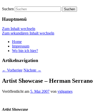
Suchen
vidgames.de
Hauptmenü
Zum Inhalt wechseln
Zum sekundären Inhalt wechseln
Home
Impressum
Wo bin ich hier?
Artikelnavigation
←
Vorherige
Nächste
→
Artist Showcase – Herman Serrano
Veröffentlicht am
5. Mai 2007
von
vidgames
Artist Showcase