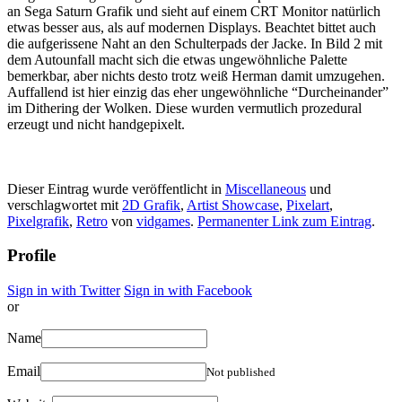
an Sega Saturn Grafik und sieht auf einem CRT Monitor natürlich
etwas besser aus, als auf modernen Displays. Beachtet bittet auch
die aufgerissene Naht an den Schulterpads der Jacke. In Bild 2 mit
dem Autounfall macht sich die etwas ungewöhnliche Palette
bemerkbar, aber nichts desto trotz weiß Herman damit umzugehen.
Auffallend ist hier einzig das eher ungewöhnliche “Durcheinander”
im Dithering der Wolken. Diese wurden vermutlich prozedural
erzeugt und nicht handgepixelt.
Dieser Eintrag wurde veröffentlicht in
Miscellaneous
und
verschlagwortet mit
2D Grafik
,
Artist Showcase
,
Pixelart
,
Pixelgrafik
,
Retro
von
vidgames
.
Permanenter Link zum Eintrag
.
Profile
Sign in with Twitter
Sign in with Facebook
or
Name
Email
Not published