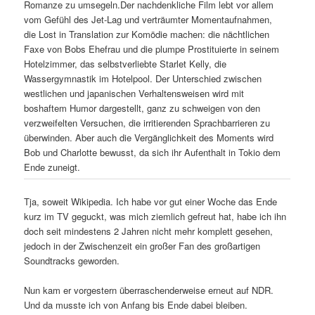
Romanze zu umsegeln.Der nachdenkliche Film lebt vor allem
vom Gefühl des Jet-Lag und verträumter Momentaufnahmen,
die Lost in Translation zur Komödie machen: die nächtlichen
Faxe von Bobs Ehefrau und die plumpe Prostituierte in seinem
Hotelzimmer, das selbstverliebte Starlet Kelly, die
Wassergymnastik im Hotelpool. Der Unterschied zwischen
westlichen und japanischen Verhaltensweisen wird mit
boshaftem Humor dargestellt, ganz zu schweigen von den
verzweifelten Versuchen, die irritierenden Sprachbarrieren zu
überwinden. Aber auch die Vergänglichkeit des Moments wird
Bob und Charlotte bewusst, da sich ihr Aufenthalt in Tokio dem
Ende zuneigt.
Tja, soweit Wikipedia. Ich habe vor gut einer Woche das Ende
kurz im TV geguckt, was mich ziemlich gefreut hat, habe ich ihn
doch seit mindestens 2 Jahren nicht mehr komplett gesehen,
jedoch in der Zwischenzeit ein großer Fan des großartigen
Soundtracks geworden.
Nun kam er vorgestern überraschenderweise erneut auf NDR.
Und da musste ich von Anfang bis Ende dabei bleiben.