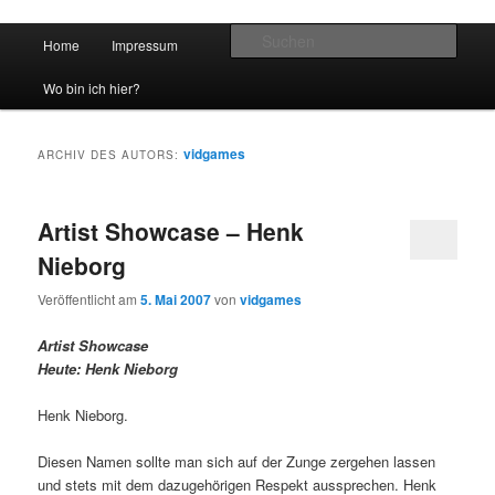
Hauptmenü
Such
Home
Impressum
Zum Inhalt wechseln
Zum sekundären Inhalt wechseln
vidgames.de
Wo bin ich hier?
vidgames
ARCHIV DES AUTORS:
Artist Showcase – Henk
Nieborg
Veröffentlicht am
5. Mai 2007
von
vidgames
Artist Showcase
Heute: Henk Nieborg
Henk Nieborg.
Diesen Namen sollte man sich auf der Zunge zergehen lassen
und stets mit dem dazugehörigen Respekt aussprechen. Henk