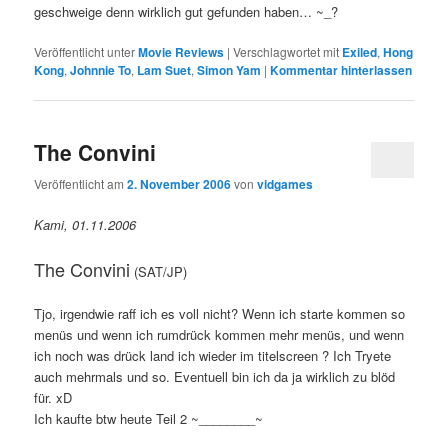
geschweige denn wirklich gut gefunden haben… ~_?
Veröffentlicht unter
Movie Reviews
|
Verschlagwortet mit
Exiled
,
Hong
Kong
,
Johnnie To
,
Lam Suet
,
Simon Yam
|
Kommentar hinterlassen
The Convini
Veröffentlicht am
2. November 2006
von
vidgames
Kami, 01.11.2006
The Convini
(SAT/JP)
Tjo, irgendwie raff ich es voll nicht? Wenn ich starte kommen so
menüs und wenn ich rumdrück kommen mehr menüs, und wenn
ich noch was drück land ich wieder im titelscreen ? Ich Tryete
auch mehrmals und so. Eventuell bin ich da ja wirklich zu blöd
für. xD
Ich kaufte btw heute Teil 2 ~________~