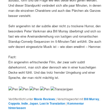
aufbaut, form und die Frage wie weit beide wohl gehen werden.
Und dieser Standpunkt verändert sich alle paar Minuten, in denen
man die einzelnen Charaktere und auch das Pärchen als Ganzes
besser versteht.
Sehr angenehm ist der subtile aber nicht zu trockene Humor, den
besonders Peter Vankman aka Bill Murray überbringt und sich so
fast wie eine Aneinanderreihung von lustigen und romantischen
Standup-Comedy-Sequenzen im 5-Minuten-Takt anfühlt. Die auch
sehr dezent eingesetzte Musik ist – wie oben erwähnt – Hammer.
Fazit:
Ein angenehm erfrischender Film, der zwar sehr subtil
daherkommt, man sich aber dennoch wie in einer kuscheligen
Decke wohl fühlt. Und das trotz fremder Umgebung und einer
Sprache, der man nicht mächtig ist.
Veröffentlicht unter
Movie Reviews
|
Verschlagwortet mit
Bill Murray
,
Coppola
,
Indie
,
Japan
,
Lost In Translation
|
Kommentar
hinterlassen