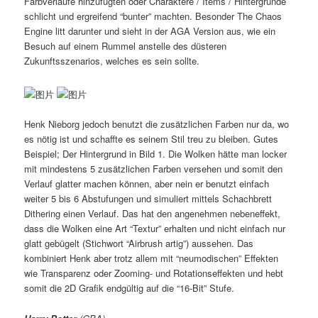
Farbverläufe hinzufügten oder Charaktere / Items / Hintergründe
schlicht und ergreifend “bunter” machten. Besonder The Chaos
Engine litt darunter und sieht in der AGA Version aus, wie ein
Besuch auf einem Rummel anstelle des düsteren
Zukunftsszenarios, welches es sein sollte.
Henk Nieborg jedoch benutzt die zusätzlichen Farben nur da, wo
es nötig ist und schaffte es seinem Stil treu zu bleiben. Gutes
Beispiel; Der Hintergrund in Bild 1. Die Wolken hätte man locker
mit mindestens 5 zusätzlichen Farben versehen und somit den
Verlauf glatter machen können, aber nein er benutzt einfach
weiter 5 bis 6 Abstufungen und simuliert mittels Schachbrett
Dithering einen Verlauf. Das hat den angenehmen nebeneffekt,
dass die Wolken eine Art “Textur” erhalten und nicht einfach nur
glatt gebügelt (Stichwort “Airbrush artig”) aussehen. Das
kombiniert Henk aber trotz allem mit “neumodischen” Effekten
wie Transparenz oder Zooming- und Rotationseffekten und hebt
somit die 2D Grafik endgültig auf die “16-Bit” Stufe.