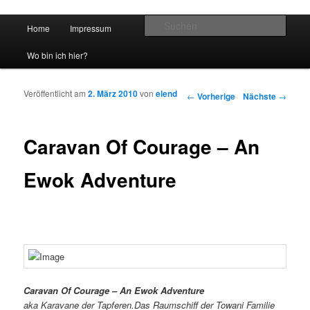
Hauptmenü
Such
Home
Impressum
Zum Inhalt wechseln
Zum sekundären Inhalt wechseln
vidgames.de
Wo bin ich hier?
Veröffentlicht am
2. März 2010
von
elend
Artikelnavigation
←
Vorherige
Nächste
→
Caravan Of Courage – An
Ewok Adventure
Caravan Of Courage – An Ewok Adventure
aka Karavane der Tapferen.
Das Raumschiff der Towani Familie