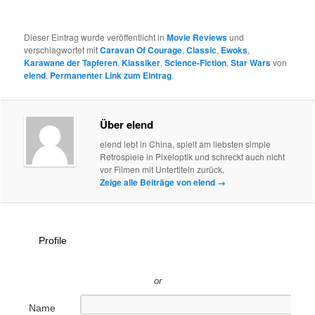
Dieser Eintrag wurde veröffentlicht in
Movie Reviews
und
verschlagwortet mit
Caravan Of Courage
,
Classic
,
Ewoks
,
Karawane der Tapferen
,
Klassiker
,
Science-Fiction
,
Star Wars
von
elend
.
Permanenter Link zum Eintrag
.
Über elend
elend lebt in China, spielt am liebsten simple
Retrospiele in Pixeloptik und schreckt auch nicht
vor Filmen mit Untertiteln zurück.
Zeige alle Beiträge von elend
→
Profile
or
Name