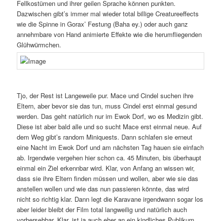
Fellkostümen und ihrer geilen Sprache können punkten.
Dazwischen gibt’s immer mal wieder total billige Creatureeffects
wie die Spinne in Gorax’ Festung (Baha ey.) oder auch ganz
annehmbare von Hand animierte Effekte wie die herumfliegenden
Glühwürmchen.
Tjo, der Rest ist Langeweile pur. Mace und Cindel suchen ihre
Eltern, aber bevor sie das tun, muss Cindel erst einmal gesund
werden. Das geht natürlich nur im Ewok Dorf, wo es Medizin gibt.
Diese ist aber bald alle und so sucht Mace erst einmal neue. Auf
dem Weg gibt’s random Miniquests. Dann schlafen sie erneut
eine Nacht im Ewok Dorf und am nächsten Tag hauen sie einfach
ab. Irgendwie vergehen hier schon ca. 45 Minuten, bis überhaupt
einmal ein Ziel erkennbar wird. Klar, von Anfang an wissen wir,
dass sie ihre Eltern finden müssen und wollen, aber wie sie das
anstellen wollen und wie das nun passieren könnte, das wird
nicht so richtig klar. Dann legt die Karavane irgendwann sogar los
aber leider bleibt der Film total langweilig und natürlich auch
vorhersehbar. Klar, ist ja auch eher an ein kindliches Publikum