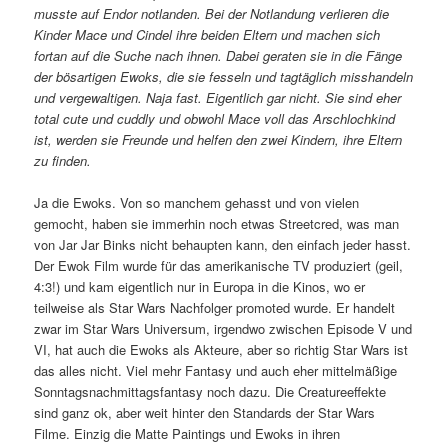
musste auf Endor notlanden. Bei der Notlandung verlieren die
Kinder Mace und Cindel ihre beiden Eltern und machen sich
fortan auf die Suche nach ihnen. Dabei geraten sie in die Fänge
der bösartigen Ewoks, die sie fesseln und tagtäglich misshandeln
und vergewaltigen. Naja fast. Eigentlich gar nicht. Sie sind eher
total cute und cuddly und obwohl Mace voll das Arschlochkind
ist, werden sie Freunde und helfen den zwei Kindern, ihre Eltern
zu finden.
Ja die Ewoks. Von so manchem gehasst und von vielen
gemocht, haben sie immerhin noch etwas Streetcred, was man
von Jar Jar Binks nicht behaupten kann, den einfach jeder hasst.
Der Ewok Film wurde für das amerikanische TV produziert (geil,
4:3!) und kam eigentlich nur in Europa in die Kinos, wo er
teilweise als Star Wars Nachfolger promoted wurde. Er handelt
zwar im Star Wars Universum, irgendwo zwischen Episode V und
VI, hat auch die Ewoks als Akteure, aber so richtig Star Wars ist
das alles nicht. Viel mehr Fantasy und auch eher mittelmäßige
Sonntagsnachmittagsfantasy noch dazu. Die Creatureeffekte
sind ganz ok, aber weit hinter den Standards der Star Wars
Filme. Einzig die Matte Paintings und Ewoks in ihren