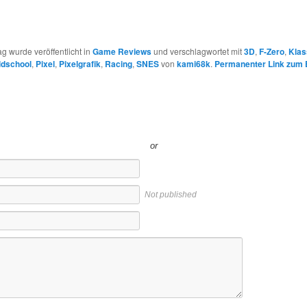
ag wurde veröffentlicht in
Game Reviews
und verschlagwortet mit
3D
,
F-Zero
,
Klas
ldschool
,
Pixel
,
Pixelgrafik
,
Racing
,
SNES
von
kami68k
.
Permanenter Link zum 
or
Not published