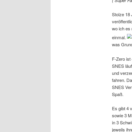
( Super Fa
Stolze 18 
veröffentl
wo ich es 
einmal.
was Grund
F-Zero ist
SNES läuft
und verzer
fahren. Da
SNES Verhä
Spaß.
Es gibt 4 
sowie 3 M
in 3 Schwi
jeweils ih