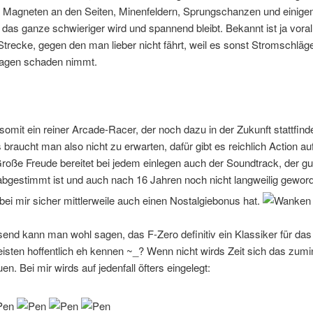
t Magneten an den Seiten, Minenfeldern, Sprungschanzen und einig
 das ganze schwieriger wird und spannend bleibt. Bekannt ist ja vora
trecke, gegen den man lieber nicht fährt, weil es sonst Stromschläge
agen schaden nimmt.
 somit ein reiner Arcade-Racer, der noch dazu in der Zukunft stattfinde
braucht man also nicht zu erwarten, dafür gibt es reichlich Action au
roße Freude bereitet bei jedem einlegen auch der Soundtrack, der gut
bgestimmt ist und auch nach 16 Jahren noch nicht langweilig geword
bei mir sicher mittlerweile auch einen Nostalgiebonus hat.
end kann man wohl sagen, das F-Zero definitiv ein Klassiker für das
isten hoffentlich eh kennen ~_? Wenn nicht wirds Zeit sich das zum
n. Bei mir wirds auf jedenfall öfters eingelegt: