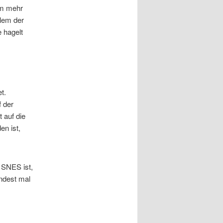
em mehr
llem der
 hagelt
t.
f der
 auf die
en ist,
 SNES ist,
indest mal