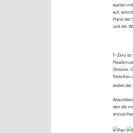
warten mi
auf, womit
Rand der S
und der W
F-Zero ist
Realismus 
Strecke. G
Strecken a
wobei der 
Abschliess
den die me
anzuschaue