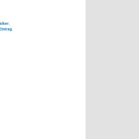
siker
,
Eintrag
.