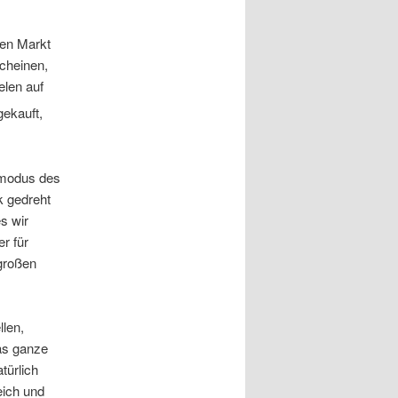
hen Markt
scheinen,
elen auf
gekauft,
ikmodus des
k gedreht
s wir
r für
 großen
llen,
as ganze
türlich
eich und