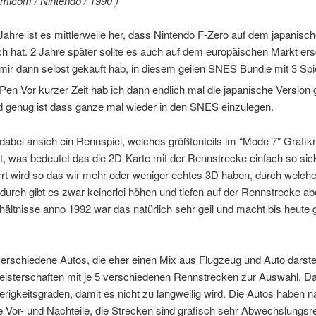
micom / Nintendo / 1990 )
Jahre ist es mittlerweile her, dass Nintendo F-Zero auf dem japanisc
ich hat. 2 Jahre später sollte es auch auf dem europäischen Markt er
mir dann selbst gekauft hab, in diesem geilen SNES Bundle mit 3 Spi
Vor kurzer Zeit hab ich dann endlich mal die japanische Version 
 genug ist dass ganze mal wieder in den SNES einzulegen.
 dabei ansich ein Rennspiel, welches größtenteils im “Mode 7″ Graf
, was bedeutet das die 2D-Karte mit der Rennstrecke einfach so sic
rt wird so das wir mehr oder weniger echtes 3D haben, durch welche
durch gibt es zwar keinerlei höhen und tiefen auf der Rennstrecke abe
ltnisse anno 1992 war das natürlich sehr geil und macht bis heute
verschiedene Autos, die eher einen Mix aus Flugzeug und Auto darste
eisterschaften mit je 5 verschiedenen Rennstrecken zur Auswahl. D
erigkeitsgraden, damit es nicht zu langweilig wird. Die Autos haben na
re Vor- und Nachteile, die Strecken sind grafisch sehr Abwechslungsr