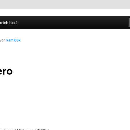
n ich hier?
hseln
von
kami68k
ero
o