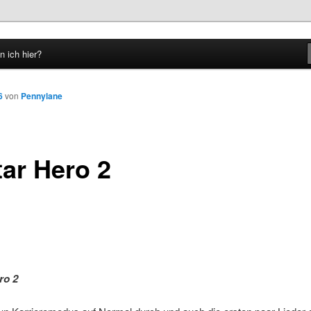
n ich hier?
hseln
6
von
Pennylane
tar Hero 2
ro 2