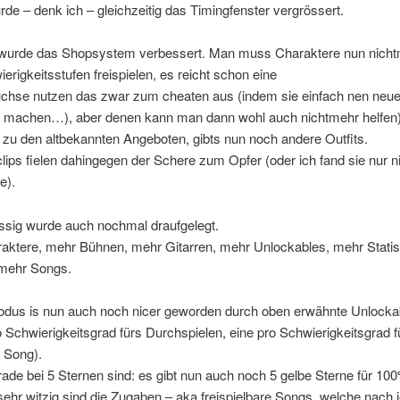
e – denk ich – gleichzeitig das Timingfenster vergrössert.
 wurde das Shopsystem verbessert. Man muss Charaktere nun nicht
ierigkeitsstufen freispielen, es reicht schon eine
Füchse nutzen das zwar zum cheaten aus (indem sie einfach nen neu
d machen…), aber denen kann man dann wohl auch nichtmehr helfen)
 zu den altbekannten Angeboten, gibts nun noch andere Outfits.
lips fielen dahingegen der Schere zum Opfer (oder ich fand sie nur ni
e).
ig wurde auch nochmal draufgelegt.
aktere, mehr Bühnen, mehr Gitarren, mehr Unlockables, mehr Statis
 mehr Songs.
odus is nun auch noch nicer geworden durch oben erwähnte Unlockab
o Schwierigkeitsgrad fürs Durchspielen, eine pro Schwierigkeitsgrad f
 Song).
ade bei 5 Sternen sind: es gibt nun auch noch 5 gelbe Sterne für 10
sehr witzig sind die Zugaben – aka freispielbare Songs, welche nach