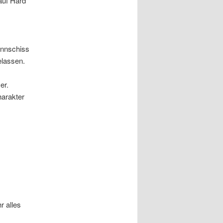
auf Hard
ünnschiss
elassen.
er.
harakter
r alles