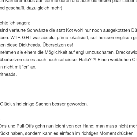
un Karrieremodus auf Normal durch und auch die ersten paar Lieder 
und geschafft, dazu gleich mehr).
chte ich sagen:
 sind verhurte Schwänze die statt Kot wohl nur noch ausgekotzten D
ben. WTF. GH I war absolut prima lokalisiert, soll heissen englisch g
n diese Dickheads. Übersetzen es!
nehmen sie einem die Möglichkeit auf engl umzuschalten. Dreckswix
bersetzen sie es auch noch scheisse. Hallo?!?! Einen weiblichen C
n nicht mit “er” an.
hitheads.
Glück sind einige Sachen besser geworden.
:
s und Pull-Offs gehn nun leicht von der Hand; man muss nicht meh
rückt haben, sondern kann es einfach im richtigen Moment drücken.