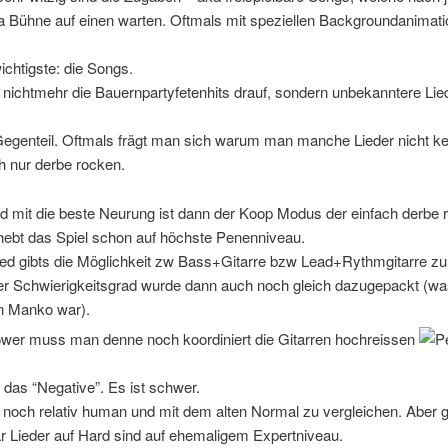
a Bühne auf einen warten. Oftmals mit speziellen Backgroundanimati
chtigste: die Songs.
 nichtmehr die Bauernpartyfetenhits drauf, sondern unbekanntere Lie
egenteil. Oftmals frägt man sich warum man manche Lieder nicht ken
ch nur derbe rocken.
d mit die beste Neurung ist dann der Koop Modus der einfach derbe r
 hebt das Spiel schon auf höchste Penenniveau.
ied gibts die Möglichkeit zw Bass+Gitarre bzw Lead+Rythmgitarre zu
ler Schwierigkeitsgrad wurde dann auch noch gleich dazugepackt (was 
n Manko war).
ower muss man denne noch koordiniert die Gitarren hochreissen
 das “Negative”. Es ist schwer.
 noch relativ human und mit dem alten Normal zu vergleichen. Aber g
r Lieder auf Hard sind auf ehemaligem Expertniveau.