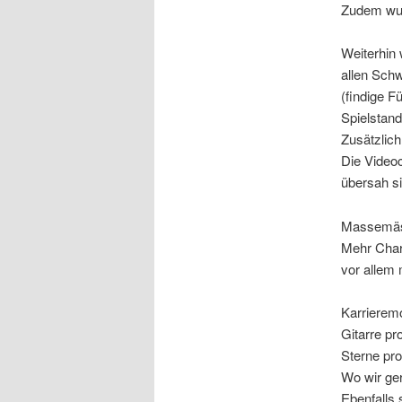
Zudem wurd
Weiterhin
allen Schw
(findige 
Spielstan
Zusätzlich
Die Videoc
übersah si
Massemäss
Mehr Char
vor allem
Karrierem
Gitarre pr
Sterne pro
Wo wir ger
Ebenfalls 