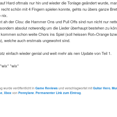
auf Hard oftmals nur hin und wieder die Tonlage geändert wurde, ma
recht schön mit 4 Fingern spielen konnte, gehts nu übers ganze Bret
 nix.
 ah der Clou: die Hammer Ons und Pull Offs sind nun nicht nur nett
sondern absolut notwendig um die Lieder überhaupt bestehen zu kön
h kommen schon weite Chors ins Spiel (soll heissen Rot+Orange bzw
), welche auch erstmals ungewohnt sind.
otz einfach wieder genial und weit mehr als nen Update von Teil 1.
*wix* *wix*
ag wurde veröffentlicht in
Game Reviews
und verschlagwortet mit
Guitar Hero
,
Mu
me
,
Xbox
von
Pennylane
.
Permanenter Link zum Eintrag
.