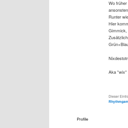
Wo früher 
ansonsten 
Runter wie
Hier kommt
Gimmick, 
Zusätzlic
Grün+Blau
Nixdestotr
Aka *wix* 
Dieser Eintr
Rhythmga
Profile