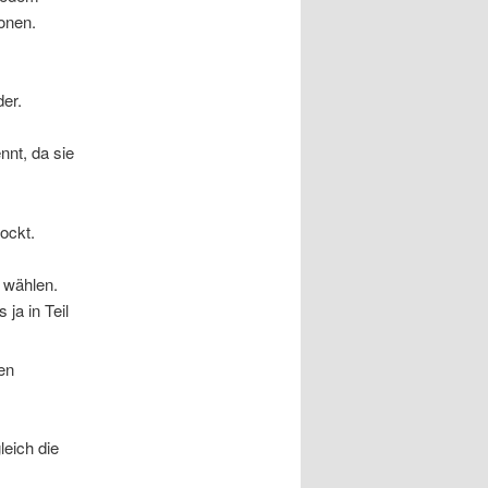
onen.
der.
nt, da sie
ockt.
 wählen.
ja in Teil
leich die