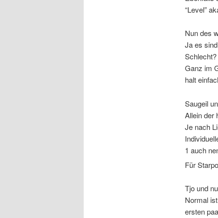
“Level” ak
Nun des wi
Ja es sind
Schlecht?
Ganz im G
halt einfa
Saugeil un
Allein der
Je nach L
Individuel
1 auch ne
Für Starp
Tjo und nu
Normal ist
ersten paa