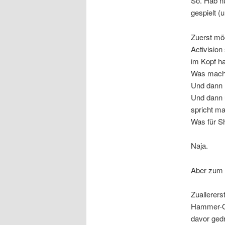
So. Hab n
gespielt (
Zuerst mö
Activision
im Kopf ha
Was mache
Und dann 
Und dann ü
spricht ma
Was für S
Naja.
Aber zum 
Zuallererst
Hammer-On
davor ged