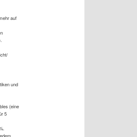
mehr auf
en
.
cht/
tiken und
les (eine
ür 5
0%.
 jedem