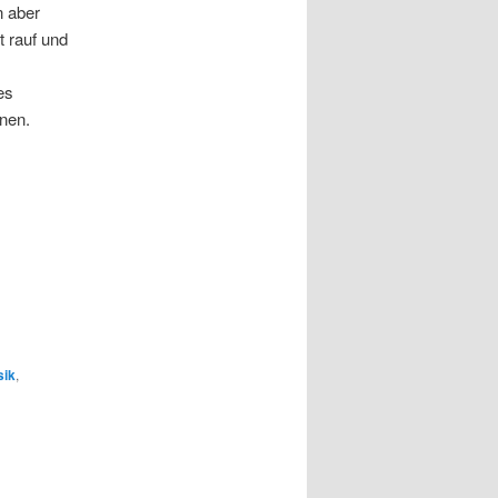
n aber
t rauf und
es
nen.
sik
,