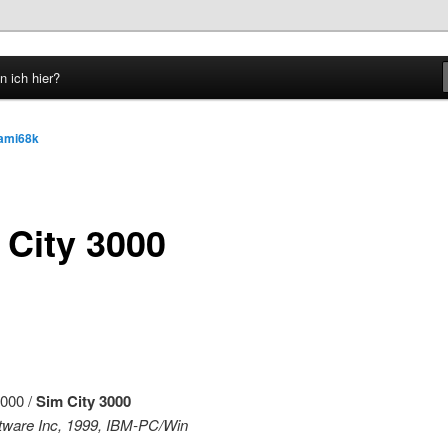
n ich hier?
hseln
ami68k
 City 3000
00 /
Sim City 3000
tware Inc, 1999, IBM-PC/Win