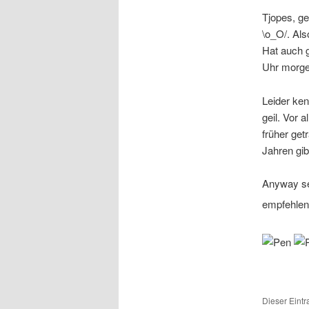
Tjopes, ge
\o_O/. Als
Hat auch g
Uhr morgen
Leider ken
geil. Vor 
früher get
Jahren gib
Anyway se
empfehlen,
Dieser Eintr