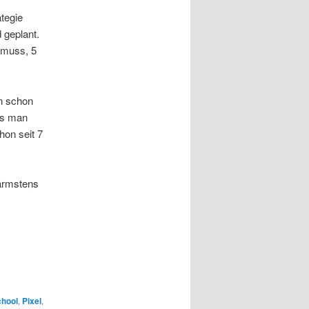
tegie
 geplant.
 muss, 5
en schon
ls man
hon seit 7
wärmstens
chool
,
Pixel
,