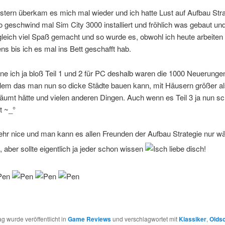
stern überkam es mich mal wieder und ich hatte Lust auf Aufbau Stra
o geschwind mal Sim City 3000 installiert und fröhlich was gebaut und
leich viel Spaß gemacht und so wurde es, obwohl ich heute arbeiten
s bis ich es mal ins Bett geschafft hab.
ne ich ja bloß Teil 1 und 2 für PC deshalb waren die 1000 Neuerung
allem das man nun so dicke Städte bauen kann, mit Häusern größer a
räumt hätte und vielen anderen Dingen. Auch wenn es Teil 3 ja nun sc
t ~_°
hr nice und man kann es allen Freunden der Aufbau Strategie nur 
 aber sollte eigentlich ja jeder schon wissen
ag wurde veröffentlicht in
Game Reviews
und verschlagwortet mit
Klassiker
,
Olds