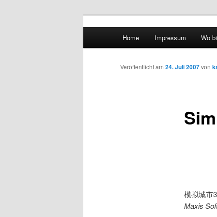
Hauptmenü
Home
Impressum
Wo bi
Zum Inhalt wechseln
Zum sekundären Inhalt wec
vidgames.de
Veröffentlicht am
24. Juli 2007
von
k
Sim
模拟城市30
Maxis Sof