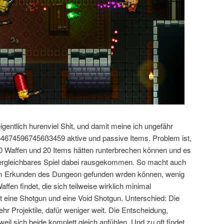
gentlich hurenviel Shit, und damit meine ich ungefähr
6745967456ß3459 aktive und passive Items. Problem ist,
0 Waffen und 20 Items hätten runterbrechen können und es
ergleichbares Spiel dabei rausgekommen. So macht auch
eim Erkunden des Dungeon gefunden wrden können, wenig
fen findet, die sich teilweise wirklich minimal
bt eine Shotgun und eine Void Shotgun. Unterschied: Die
r Projektile, dafür weniger weit. Die Entscheidung,
 weil sich beide komplett gleich anfühlen. Und zu oft findet