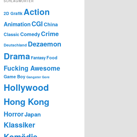
SCHLAGWÖRTER
Action
2D Grafik
CGI
Animation
China
Crime
Comedy
Classic
Dezaemon
Deutschland
Drama
Food
Fantasy
Fucking Awesome
Game Boy
Gangster
Gore
Hollywood
Hong Kong
Horror
Japan
Klassiker
Komödie