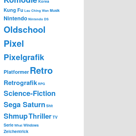
Korea
Kung Fu
Musik
Lau Ching Wan
Nintendo
Nintendo DS
Oldschool
Pixel
Pixelgrafik
Retro
Platformer
Retrografik
RPG
Science-Fiction
Sega Saturn
Shit
Shmup
Thriller
TV
Serie
Windows
What
Zeichentrick