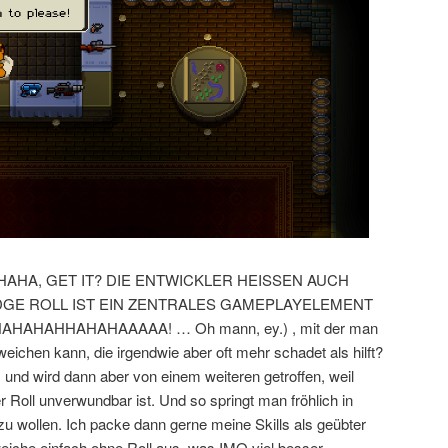
oll (HAHA, GET IT? DIE ENTWICKLER HEISSEN AUCH
DGE ROLL IST EIN ZENTRALES GAMEPLAYELEMENT
HAHAHHAHAHAAAAA! … Oh mann, ey.) , mit der man
ichen kann, die irgendwie aber oft mehr schadet als hilft?
nd wird dann aber von einem weiteren getroffen, weil
r Roll unverwundbar ist. Und so springt man fröhlich in
u wollen. Ich packe dann gerne meine Skills als geübter
weiche einfach ohne Roll aus, was IMO viel besser