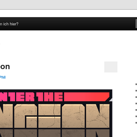
n ich hier?
hseln
S
eon
Phil