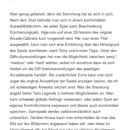
Aber genug gelästert, denn die Sammlung hat es echt in sich.
Nach dem Start befindet man sich in einem komfortablen
Auswahlbildschirm, wo jedes Spiel samt Beschreibung,
Erscheinungsjahr, Higscore und einer 3D-Version des original
Arcade-Cabinets kurz vorgestellt wird. Hat man einen Titel
ausgewählt, kann man sich eine Einführung über den Hintergrund
des Spiels durchlesen, samt Story und kurzen Tipps. Unter den
Difficultyeinstellungen hat man die Möglichkeit zwischen “easy”,
“medium” oder “hard” wählen, wobei ich annehme dass es sich
hierbei um die DIP-Switcheinstellungen des jeweiligen
Arcadeboards handelt. Als zusätzliches Extra kann man sich
sogar die original Arcadeflyer der Spiele anzeigen lassen, die oft
mit aufwändigen Artworks verziert sind. Was die Steuerung
angeht bietet Taito Legends 2 mehrere Möglichkeiten an. Man
kann entweder globale Settings verwenden, oder jedem Spiel ein
eigenes Kontrollschema verpassen und dieses auch komfortabel
speichern. Gamepads werden selbstverständlich auch
unterstützt. Darüber hinaus kann man entscheiden ob man das
Bild auf den Bildschirm angepasst haben will, oder lieber im
Originalformat (dh. bei Shoot ‘em Ups im üblichen Hochformat)