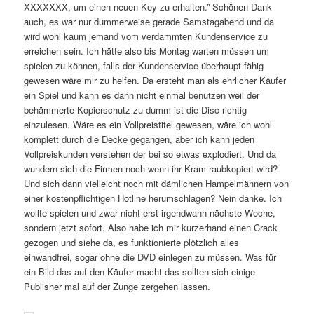
XXXXXXX, um einen neuen Key zu erhalten.” Schönen Dank
auch, es war nur dummerweise gerade Samstagabend und da
wird wohl kaum jemand vom verdammten Kundenservice zu
erreichen sein. Ich hätte also bis Montag warten müssen um
spielen zu können, falls der Kundenservice überhaupt fähig
gewesen wäre mir zu helfen. Da ersteht man als ehrlicher Käufer
ein Spiel und kann es dann nicht einmal benutzen weil der
behämmerte Kopierschutz zu dumm ist die Disc richtig
einzulesen. Wäre es ein Vollpreistitel gewesen, wäre ich wohl
komplett durch die Decke gegangen, aber ich kann jeden
Vollpreiskunden verstehen der bei so etwas explodiert. Und da
wundern sich die Firmen noch wenn ihr Kram raubkopiert wird?
Und sich dann vielleicht noch mit dämlichen Hampelmännern von
einer kostenpflichtigen Hotline herumschlagen? Nein danke. Ich
wollte spielen und zwar nicht erst irgendwann nächste Woche,
sondern jetzt sofort. Also habe ich mir kurzerhand einen Crack
gezogen und siehe da, es funktionierte plötzlich alles
einwandfrei, sogar ohne die DVD einlegen zu müssen. Was für
ein Bild das auf den Käufer macht das sollten sich einige
Publisher mal auf der Zunge zergehen lassen.