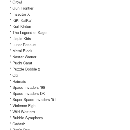
* Growl
* Gun Frontier
* Insector X
* KiKi KaiKai
* Kuri Kinton
* The Legend of Kage
* Liquid Kids
* Lunar Rescue
* Metal Black
* Nastar Warrior
* Puchi Carat
* Puzzle Bobble 2
* Qix
* Raimais
* Space Invaders ’95
* Space Invaders DX
* Super Space Invaders ’91
* Violence Fight
* Wild Western
* Bubble Symphony
* Cadash
* Pop’n Pop