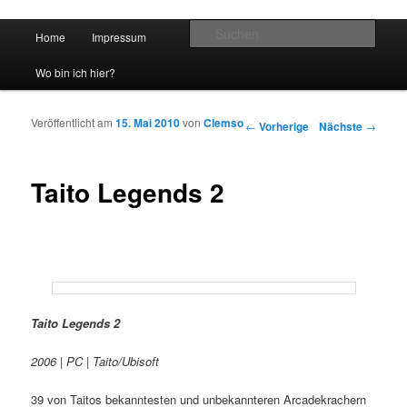
Hauptmenü
Such
Home
Impressum
Zum Inhalt wechseln
Zum sekundären Inhalt wechseln
vidgames.de
Wo bin ich hier?
Veröffentlicht am
15. Mai 2010
von
Clemso
Artikelnavigation
←
Vorherige
Nächste
→
Taito Legends 2
Taito Legends 2
2006 | PC | Taito/Ubisoft
39 von Taitos bekanntesten und unbekannteren Arcadekrachern