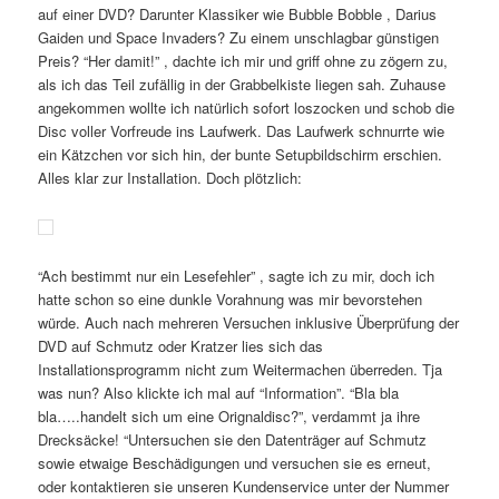
auf einer DVD? Darunter Klassiker wie Bubble Bobble , Darius
Gaiden und Space Invaders? Zu einem unschlagbar günstigen
Preis? “Her damit!” , dachte ich mir und griff ohne zu zögern zu,
als ich das Teil zufällig in der Grabbelkiste liegen sah. Zuhause
angekommen wollte ich natürlich sofort loszocken und schob die
Disc voller Vorfreude ins Laufwerk. Das Laufwerk schnurrte wie
ein Kätzchen vor sich hin, der bunte Setupbildschirm erschien.
Alles klar zur Installation. Doch plötzlich:
“Ach bestimmt nur ein Lesefehler” , sagte ich zu mir, doch ich
hatte schon so eine dunkle Vorahnung was mir bevorstehen
würde. Auch nach mehreren Versuchen inklusive Überprüfung der
DVD auf Schmutz oder Kratzer lies sich das
Installationsprogramm nicht zum Weitermachen überreden. Tja
was nun? Also klickte ich mal auf “Information”. “Bla bla
bla…..handelt sich um eine Orignaldisc?”, verdammt ja ihre
Drecksäcke! “Untersuchen sie den Datenträger auf Schmutz
sowie etwaige Beschädigungen und versuchen sie es erneut,
oder kontaktieren sie unseren Kundenservice unter der Nummer