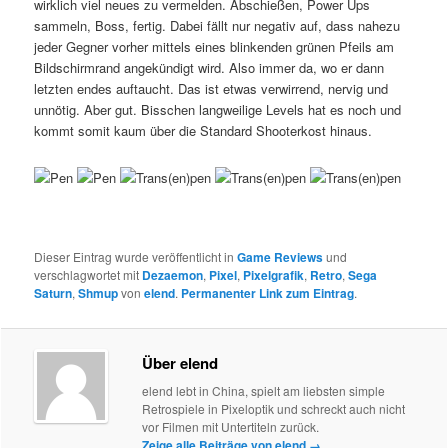
wirklich viel neues zu vermelden. Abschießen, Power Ups
sammeln, Boss, fertig. Dabei fällt nur negativ auf, dass nahezu
jeder Gegner vorher mittels eines blinkenden grünen Pfeils am
Bildschirmrand angekündigt wird. Also immer da, wo er dann
letzten endes auftaucht. Das ist etwas verwirrend, nervig und
unnötig. Aber gut. Bisschen langweilige Levels hat es noch und
kommt somit kaum über die Standard Shooterkost hinaus.
Dieser Eintrag wurde veröffentlicht in
Game Reviews
und
verschlagwortet mit
Dezaemon
,
Pixel
,
Pixelgrafik
,
Retro
,
Sega
Saturn
,
Shmup
von
elend
.
Permanenter Link zum Eintrag
.
Über elend
elend lebt in China, spielt am liebsten simple
Retrospiele in Pixeloptik und schreckt auch nicht
vor Filmen mit Untertiteln zurück.
Zeige alle Beiträge von elend
→