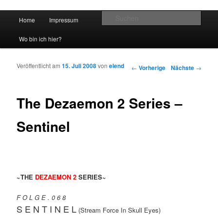
Hauptmenü
Such
Home
Impressum
Zum Inhalt wechseln
Zum sekundären Inhalt wechseln
vidgames.de
Wo bin ich hier?
Veröffentlicht am
15. Juli 2008
von
elend
Artikelnavigation
←
Vorherige
Nächste
→
The Dezaemon 2 Series –
Sentinel
~
THE
DEZAEMON 2
SERIES~
F O L G E . 0 6 8
S E N T I N E L
(Stream Force In Skull Eyes)