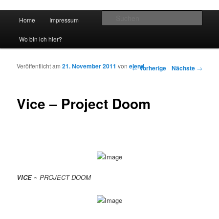
Hauptmenü
Such
Home
Impressum
Zum Inhalt wechseln
Zum sekundären Inhalt wechseln
vidgames.de
Wo bin ich hier?
Veröffentlicht am
21. November 2011
von
elend
Artikelnavigation
←
Vorherige
Nächste
→
Vice – Project Doom
VICE
~ PROJECT DOOM