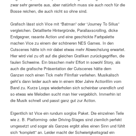
zwar sehr generös aus, aber natürlich muss sie auch noch für die
Bosse reichen, die auch nicht so ohne sind.
Grafisch lässt sich Vice mit “Batman” oder “Journey To Silius”
vergleichen. Detaillierte Hintergründe, Parallaxscrolling, dicke
Endgegner, rasante Action und eine geschickte Farbpalette
machen Vice zu einem der schöneren NES Games. In den
Cutscenes hätte ich mir dabei etwas mehr Abwechslung erwartet.
Hier wird viel zu oft auf die gleichen Grafiken zurückgegriffen, die
faulen Schweine. Ein bisschen mehr Effort in sowohl Story, als
auch die grafische Präsentation der Cutscenes hätte dem
Ganzen noch einen Tick mehr Filmflair verliehen. Musikalisch
geht’s dann leider auch wie in einem 80er Jahre Actionfilm vom
Band zu. Kurze Loops wiederholen sich scheinbar unendlich und
so etwas wie Melodien sucht man hier vergeblich. Immerhin ist
die Musik schnell und passt ganz gut zur Action.
Eigentlich ist Vice ein rundum sorglos Paket. Die einzelnen Teile
wie z. B. Platforming- oder Driving-Stages sind ziemlich perfekt
umgesetzt und sogar als Ganzes ergibt alles einen Sinn und fühlt
sich “komplett” an. Leider macht der Schwierigkeitsgrad ein