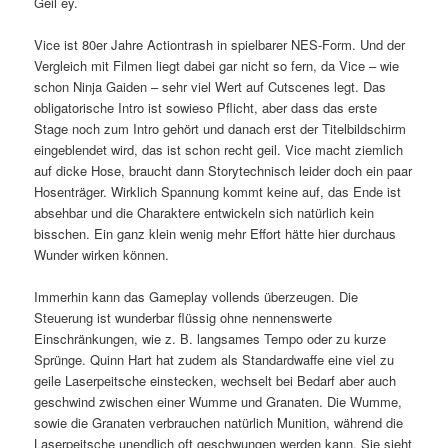
Geil ey.
Vice ist 80er Jahre Actiontrash in spielbarer NES-Form. Und der
Vergleich mit Filmen liegt dabei gar nicht so fern, da Vice – wie
schon Ninja Gaiden – sehr viel Wert auf Cutscenes legt. Das
obligatorische Intro ist sowieso Pflicht, aber dass das erste
Stage noch zum Intro gehört und danach erst der Titelbildschirm
eingeblendet wird, das ist schon recht geil. Vice macht ziemlich
auf dicke Hose, braucht dann Storytechnisch leider doch ein paar
Hosenträger. Wirklich Spannung kommt keine auf, das Ende ist
absehbar und die Charaktere entwickeln sich natürlich kein
bisschen. Ein ganz klein wenig mehr Effort hätte hier durchaus
Wunder wirken können.
Immerhin kann das Gameplay vollends überzeugen. Die
Steuerung ist wunderbar flüssig ohne nennenswerte
Einschränkungen, wie z. B. langsames Tempo oder zu kurze
Sprünge. Quinn Hart hat zudem als Standardwaffe eine viel zu
geile Laserpeitsche einstecken, wechselt bei Bedarf aber auch
geschwind zwischen einer Wumme und Granaten. Die Wumme,
sowie die Granaten verbrauchen natürlich Munition, während die
Laserpeitsche unendlich oft geschwungen werden kann. Sie sieht