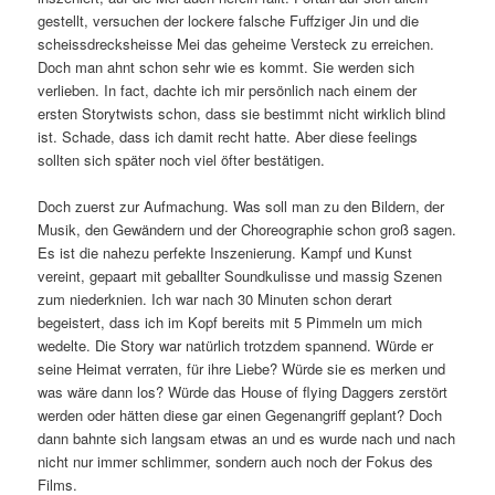
gestellt, versuchen der lockere falsche Fuffziger Jin und die
scheissdrecksheisse Mei das geheime Versteck zu erreichen.
Doch man ahnt schon sehr wie es kommt. Sie werden sich
verlieben. In fact, dachte ich mir persönlich nach einem der
ersten Storytwists schon, dass sie bestimmt nicht wirklich blind
ist. Schade, dass ich damit recht hatte. Aber diese feelings
sollten sich später noch viel öfter bestätigen.
Doch zuerst zur Aufmachung. Was soll man zu den Bildern, der
Musik, den Gewändern und der Choreographie schon groß sagen.
Es ist die nahezu perfekte Inszenierung. Kampf und Kunst
vereint, gepaart mit geballter Soundkulisse und massig Szenen
zum niederknien. Ich war nach 30 Minuten schon derart
begeistert, dass ich im Kopf bereits mit 5 Pimmeln um mich
wedelte. Die Story war natürlich trotzdem spannend. Würde er
seine Heimat verraten, für ihre Liebe? Würde sie es merken und
was wäre dann los? Würde das House of flying Daggers zerstört
werden oder hätten diese gar einen Gegenangriff geplant? Doch
dann bahnte sich langsam etwas an und es wurde nach und nach
nicht nur immer schlimmer, sondern auch noch der Fokus des
Films.