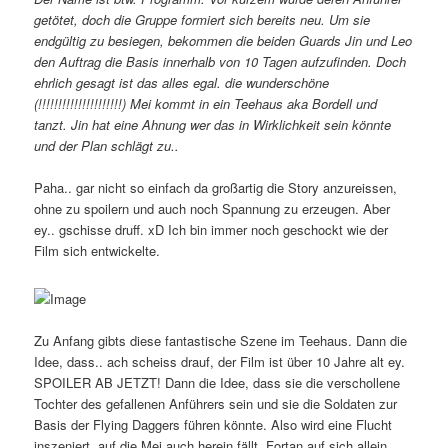
getötet, doch die Gruppe formiert sich bereits neu. Um sie
endgültig zu besiegen, bekommen die beiden Guards Jin und Leo
den Auftrag die Basis innerhalb von 10 Tagen aufzufinden. Doch
ehrlich gesagt ist das alles egal. die wunderschöne
(!!!!!!!!!!!!!!!!!!!!!) Mei kommt in ein Teehaus aka Bordell und
tanzt. Jin hat eine Ahnung wer das in Wirklichkeit sein könnte
und der Plan schlägt zu..
Paha.. gar nicht so einfach da großartig die Story anzureissen,
ohne zu spoilern und auch noch Spannung zu erzeugen. Aber
ey.. gschisse druff. xD Ich bin immer noch geschockt wie der
Film sich entwickelte.
Zu Anfang gibts diese fantastische Szene im Teehaus. Dann die
Idee, dass.. ach scheiss drauf, der Film ist über 10 Jahre alt ey.
SPOILER AB JETZT! Dann die Idee, dass sie die verschollene
Tochter des gefallenen Anführers sein und sie die Soldaten zur
Basis der Flying Daggers führen könnte. Also wird eine Flucht
inszeniert, auf die Mei auch herein fällt. Fortan auf sich allein