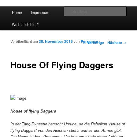
Hauptmenü
Such
Home
Impressum
Zum Inhalt wechseln
Zum sekundären Inhalt wechseln
vidgames.de
Wo bin ich hier?
Veröffentlicht am
30. November 2016
von
Penaence
Artikelnavigation
←
Vorherige
Nächste
→
House Of Flying Daggers
House of flying Daggers
In der Tang-Dynastie herrscht Unruhe, da die Rebellion ‘House of
flying Daggers’ von den Reichen stiehlt und es den Armen gibt.
Der Name ist btw. Programm. Vor kurzem wurde deren Anführer