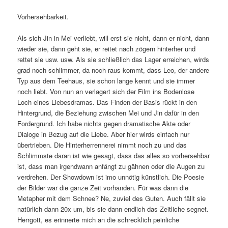
Vorhersehbarkeit.
Als sich Jin in Mei verliebt, will erst sie nicht, dann er nicht, dann
wieder sie, dann geht sie, er reitet nach zögern hinterher und
rettet sie usw. usw. Als sie schließlich das Lager erreichen, wirds
grad noch schlimmer, da noch raus kommt, dass Leo, der andere
Typ aus dem Teehaus, sie schon lange kennt und sie immer
noch liebt. Von nun an verlagert sich der Film ins Bodenlose
Loch eines Liebesdramas. Das Finden der Basis rückt in den
Hintergrund, die Beziehung zwischen Mei und Jin dafür in den
Fordergrund. Ich habe nichts gegen dramatische Akte oder
Dialoge in Bezug auf die Liebe. Aber hier wirds einfach nur
übertrieben. Die Hinterherrennerei nimmt noch zu und das
Schlimmste daran ist wie gesagt, dass das alles so vorhersehbar
ist, dass man irgendwann anfängt zu gähnen oder die Augen zu
verdrehen. Der Showdown ist imo unnötig künstlich. Die Poesie
der Bilder war die ganze Zeit vorhanden. Für was dann die
Metapher mit dem Schnee? Ne, zuviel des Guten. Auch fällt sie
natürlich dann 20x um, bis sie dann endlich das Zeitliche segnet.
Herrgott, es erinnerte mich an die schrecklich peinliche