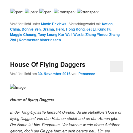
Veröffentlicht unter
Movie Reviews
|
Verschlagwortet mit
Action
,
China
,
Donnie Yen
,
Drama
,
Hero
,
Hong Kong
,
Jet Li
,
Kung Fu
,
Maggie Cheung
,
Tony Leung Kar Wai
,
Wuxia
,
Zhang Yimou
,
Zhang
Ziyi
|
Kommentar hinterlassen
House Of Flying Daggers
Veröffentlicht am
30. November 2016
von
Penaence
House of flying Daggers
In der Tang-Dynastie herrscht Unruhe, da die Rebellion ‘House of
flying Daggers’ von den Reichen stiehlt und es den Armen gibt.
Der Name ist btw. Programm. Vor kurzem wurde deren Anführer
getötet, doch die Gruppe formiert sich bereits neu. Um sie