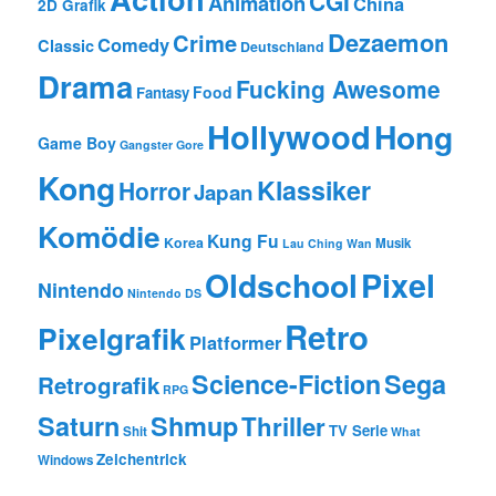
CGI
Animation
China
2D Grafik
Dezaemon
Crime
Comedy
Classic
Deutschland
Drama
Fucking Awesome
Food
Fantasy
Hollywood
Hong
Game Boy
Gangster
Gore
Kong
Klassiker
Horror
Japan
Komödie
Kung Fu
Korea
Musik
Lau Ching Wan
Oldschool
Pixel
Nintendo
Nintendo DS
Retro
Pixelgrafik
Platformer
Science-Fiction
Sega
Retrografik
RPG
Saturn
Shmup
Thriller
TV Serie
Shit
What
Zeichentrick
Windows