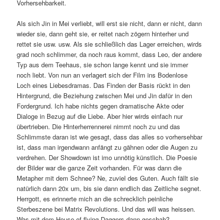
Vorhersehbarkeit.
Als sich Jin in Mei verliebt, will erst sie nicht, dann er nicht, dann
wieder sie, dann geht sie, er reitet nach zögern hinterher und
rettet sie usw. usw. Als sie schließlich das Lager erreichen, wirds
grad noch schlimmer, da noch raus kommt, dass Leo, der andere
Typ aus dem Teehaus, sie schon lange kennt und sie immer
noch liebt. Von nun an verlagert sich der Film ins Bodenlose
Loch eines Liebesdramas. Das Finden der Basis rückt in den
Hintergrund, die Beziehung zwischen Mei und Jin dafür in den
Fordergrund. Ich habe nichts gegen dramatische Akte oder
Dialoge in Bezug auf die Liebe. Aber hier wirds einfach nur
übertrieben. Die Hinterherrennerei nimmt noch zu und das
Schlimmste daran ist wie gesagt, dass das alles so vorhersehbar
ist, dass man irgendwann anfängt zu gähnen oder die Augen zu
verdrehen. Der Showdown ist imo unnötig künstlich. Die Poesie
der Bilder war die ganze Zeit vorhanden. Für was dann die
Metapher mit dem Schnee? Ne, zuviel des Guten. Auch fällt sie
natürlich dann 20x um, bis sie dann endlich das Zeitliche segnet.
Herrgott, es erinnerte mich an die schrecklich peinliche
Sterbeszene bei Matrix Revolutions. Und das will was heissen.
Was mit dem House of flying Daggers dann geschah?