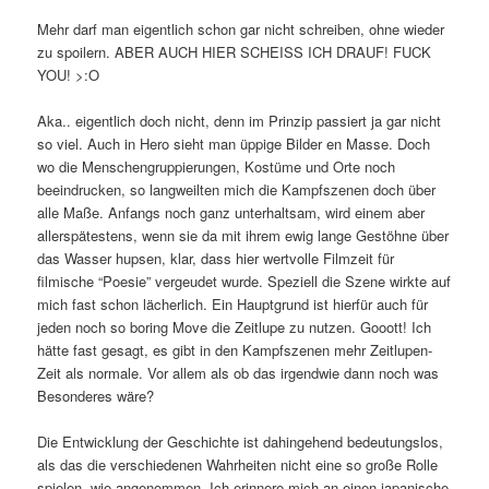
Mehr darf man eigentlich schon gar nicht schreiben, ohne wieder
zu spoilern. ABER AUCH HIER SCHEISS ICH DRAUF! FUCK
YOU! >:O
Aka.. eigentlich doch nicht, denn im Prinzip passiert ja gar nicht
so viel. Auch in Hero sieht man üppige Bilder en Masse. Doch
wo die Menschengruppierungen, Kostüme und Orte noch
beeindrucken, so langweilten mich die Kampfszenen doch über
alle Maße. Anfangs noch ganz unterhaltsam, wird einem aber
allerspätestens, wenn sie da mit ihrem ewig lange Gestöhne über
das Wasser hupsen, klar, dass hier wertvolle Filmzeit für
filmische “Poesie” vergeudet wurde. Speziell die Szene wirkte auf
mich fast schon lächerlich. Ein Hauptgrund ist hierfür auch für
jeden noch so boring Move die Zeitlupe zu nutzen. Gooott! Ich
hätte fast gesagt, es gibt in den Kampfszenen mehr Zeitlupen-
Zeit als normale. Vor allem als ob das irgendwie dann noch was
Besonderes wäre?
Die Entwicklung der Geschichte ist dahingehend bedeutungslos,
als das die verschiedenen Wahrheiten nicht eine so große Rolle
spielen, wie angenommen. Ich erinnere mich an einen japanische