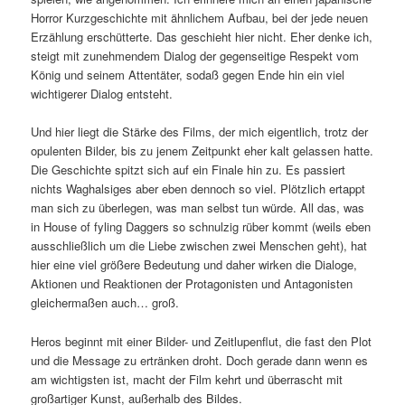
Horror Kurzgeschichte mit ähnlichem Aufbau, bei der jede neuen
Erzählung erschütterte. Das geschieht hier nicht. Eher denke ich,
steigt mit zunehmendem Dialog der gegenseitige Respekt vom
König und seinem Attentäter, sodaß gegen Ende hin ein viel
wichtigerer Dialog entsteht.
Und hier liegt die Stärke des Films, der mich eigentlich, trotz der
opulenten Bilder, bis zu jenem Zeitpunkt eher kalt gelassen hatte.
Die Geschichte spitzt sich auf ein Finale hin zu. Es passiert
nichts Waghalsiges aber eben dennoch so viel. Plötzlich ertappt
man sich zu überlegen, was man selbst tun würde. All das, was
in House of fyling Daggers so schnulzig rüber kommt (weils eben
ausschließlich um die Liebe zwischen zwei Menschen geht), hat
hier eine viel größere Bedeutung und daher wirken die Dialoge,
Aktionen und Reaktionen der Protagonisten und Antagonisten
gleichermaßen auch… groß.
Heros beginnt mit einer Bilder- und Zeitlupenflut, die fast den Plot
und die Message zu ertränken droht. Doch gerade dann wenn es
am wichtigsten ist, macht der Film kehrt und überrascht mit
großartiger Kunst, außerhalb des Bildes.