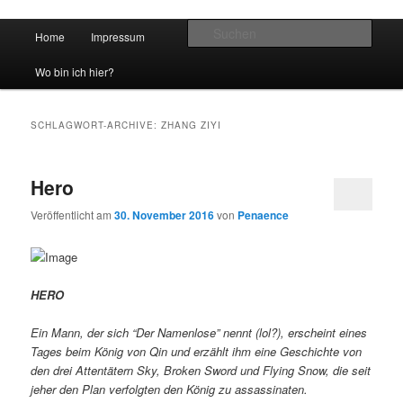
Hauptmenü
Such
Home
Impressum
Zum Inhalt wechseln
Zum sekundären Inhalt wechseln
vidgames.de
Wo bin ich hier?
SCHLAGWORT-ARCHIVE:
ZHANG ZIYI
Hero
Veröffentlicht am
30. November 2016
von
Penaence
HERO
Ein Mann, der sich “Der Namenlose” nennt (lol?), erscheint eines
Tages beim König von Qin und erzählt ihm eine Geschichte von
den drei Attentätern Sky, Broken Sword und Flying Snow, die seit
jeher den Plan verfolgten den König zu assassinaten.