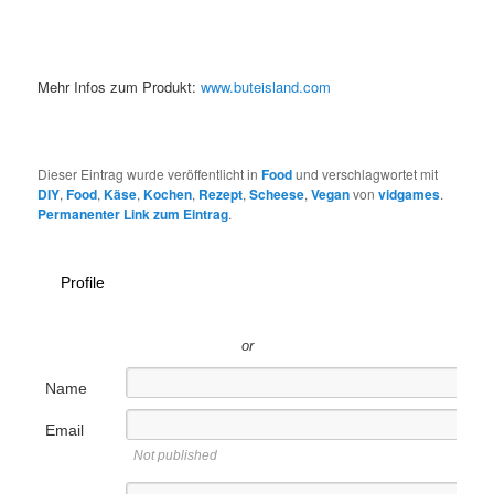
Mehr Infos zum Produkt:
www.buteisland.com
Dieser Eintrag wurde veröffentlicht in
Food
und verschlagwortet mit
DIY
,
Food
,
Käse
,
Kochen
,
Rezept
,
Scheese
,
Vegan
von
vidgames
.
Permanenter Link zum Eintrag
.
Profile
or
Name
Email
Not published