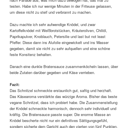
nach Panade aus, was mich dazu bewogen hat, das mal zu
testen. Habe ich nur wenige Minuten in der Friteuse gelassen,
um diese nicht zu steif und verbrannt zu machen.
Dazu machte ich sehr aufwendige Knödel, und zwar
Kartoffelknödel mit Weißbrotstücken, Kräuteroliven, Chiliöl,
Paprikapulver, Knoblauch, Petersilie und last but not least
Pfeffer. Diese dann ins Alufolie eingewickelt und ins Wasser
gegeben, damit sie nicht zu sehr aufquellen und eine schöne
feste Konsitenz behalten.
Danach eine dunkle Bratensauce zusammenköcheln lassen, über
beide Zutaten darüber gegeben und Käse verrieben.
Fazit:
Das Schnitzel schmeckte erstaunlich gut, saftig und herzhaft.
Das Käsearoma verstärkte das würzige Aroma. Bisher das beste
vegane Schnitzel, dass ich probiert habe. Die Zusammenstellung
der Knödel schmeckte harmonisch, dennoch sehr individuell und
kräftig. Die Bratensauce passte super. Die enorme Masse an
Knödel bescherte nicht nur ein definitives Sättigungsgefühl,
sondern sicherte dem Gericht auch den vierten von fünf Punkten.