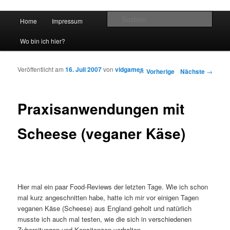
Hauptmenü
Such
Home
Impressum
Zum Inhalt wechseln
Zum sekundären Inhalt wechseln
vidgames.de
Wo bin ich hier?
Veröffentlicht am
16. Juli 2007
von
vidgames
Artikelnavigation
←
Vorherige
Nächste
→
Praxisanwendungen mit
Scheese (veganer Käse)
Hier mal ein paar Food-Reviews der letzten Tage. Wie ich schon
mal kurz angeschnitten habe, hatte ich mir vor einigen Tagen
veganen Käse (Scheese) aus England geholt und natürlich
musste ich auch mal testen, wie die sich in verschiedenen
Zubereitungen und Konsitenzen verhalten.