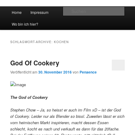
Hauptmenü
Such
Home
Impressum
Zum Inhalt wechseln
Zum sekundären Inhalt wechseln
vidgames.de
Wo bin ich hier?
SCHLAGWORT-ARCHIVE:
KOCHEN
God Of Cookery
Veröffentlicht am
30. November 2016
von
Penaence
The God of Cookery
Stephen Chow – Ja, so heisst er auch im Film xD – ist der God
of Cookery. Leider nur als Blender so bissl. Zuweilen lässt er sich
vom heimischen Markt inspirieren, macht dessen Essen
schlecht, kocht es nach und verkauft es dann für das 20fache.