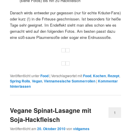
(siehe Fotos) bis hin zu Hackfleisch
Danach wirds entweder pur gegessen (nur für echte Kräuter-Fans)
oder kurz (!) in die Friteuse geschmissen. Ist besonders für heiße
Tage sehr geeignet. Im Endeffekt sieht man alles schon wie es
gemacht wird auf den folgenden Fotos. Am besten passt dazu
eine süß-saure Plaumensoße oder sogar eine Erdnusssoße.
Veröffentlicht unter
Food
|
Verschlagwortet mit
Food
,
Kochen
,
Rezept
,
Spring Rolls
,
Vegan
,
Vietnamesische Sommerrollen
|
Kommentar
hinterlassen
Vegane Spinat-Lasagne mit
1
Soja-Hackfleisch
Veröffentlicht am
20. Oktober 2010
von
vidgames