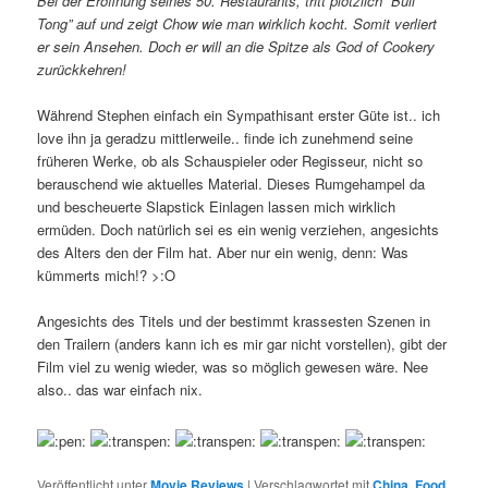
Bei der Eröffnung seines 50. Restaurants, tritt plötzlich “Bull
Tong” auf und zeigt Chow wie man wirklich kocht. Somit verliert
er sein Ansehen. Doch er will an die Spitze als God of Cookery
zurückkehren!
Während Stephen einfach ein Sympathisant erster Güte ist.. ich
love ihn ja geradzu mittlerweile.. finde ich zunehmend seine
früheren Werke, ob als Schauspieler oder Regisseur, nicht so
berauschend wie aktuelles Material. Dieses Rumgehampel da
und bescheuerte Slapstick Einlagen lassen mich wirklich
ermüden. Doch natürlich sei es ein wenig verziehen, angesichts
des Alters den der Film hat. Aber nur ein wenig, denn: Was
kümmerts mich!? >:O
Angesichts des Titels und der bestimmt krassesten Szenen in
den Trailern (anders kann ich es mir gar nicht vorstellen), gibt der
Film viel zu wenig wieder, was so möglich gewesen wäre. Nee
also.. das war einfach nix.
Veröffentlicht unter
Movie Reviews
|
Verschlagwortet mit
China
,
Food
,