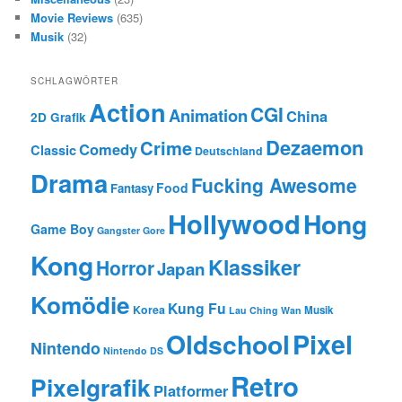
Movie Reviews
(635)
Musik
(32)
SCHLAGWÖRTER
Action
CGI
Animation
China
2D Grafik
Dezaemon
Crime
Comedy
Classic
Deutschland
Drama
Fucking Awesome
Food
Fantasy
Hollywood
Hong
Game Boy
Gangster
Gore
Kong
Klassiker
Horror
Japan
Komödie
Kung Fu
Korea
Musik
Lau Ching Wan
Oldschool
Pixel
Nintendo
Nintendo DS
Retro
Pixelgrafik
Platformer