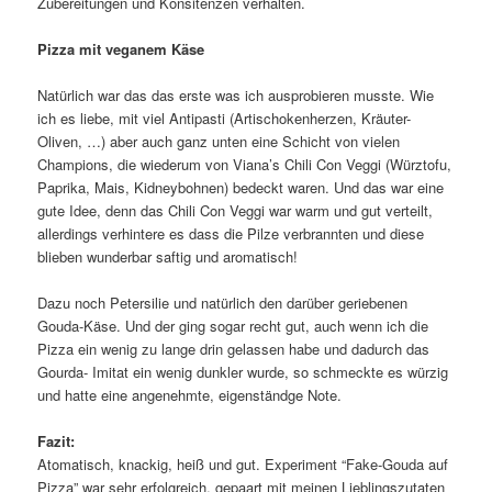
Zubereitungen und Konsitenzen verhalten.
Pizza mit veganem Käse
Natürlich war das das erste was ich ausprobieren musste. Wie
ich es liebe, mit viel Antipasti (Artischokenherzen, Kräuter-
Oliven, …) aber auch ganz unten eine Schicht von vielen
Champions, die wiederum von Viana’s Chili Con Veggi (Würztofu,
Paprika, Mais, Kidneybohnen) bedeckt waren. Und das war eine
gute Idee, denn das Chili Con Veggi war warm und gut verteilt,
allerdings verhintere es dass die Pilze verbrannten und diese
blieben wunderbar saftig und aromatisch!
Dazu noch Petersilie und natürlich den darüber geriebenen
Gouda-Käse. Und der ging sogar recht gut, auch wenn ich die
Pizza ein wenig zu lange drin gelassen habe und dadurch das
Gourda- Imitat ein wenig dunkler wurde, so schmeckte es würzig
und hatte eine angenehmte, eigenständge Note.
Fazit:
Atomatisch, knackig, heiß und gut. Experiment “Fake-Gouda auf
Pizza” war sehr erfolgreich, gepaart mit meinen Lieblingszutaten