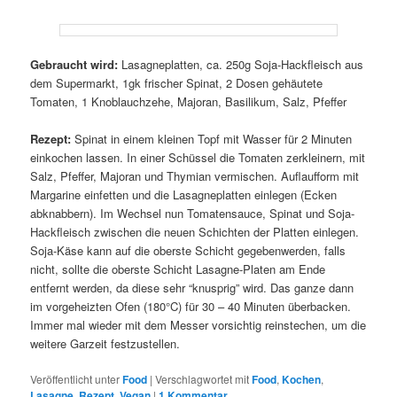
Gebraucht wird:
Lasagneplatten, ca. 250g Soja-Hackfleisch aus
dem Supermarkt, 1gk frischer Spinat, 2 Dosen gehäutete
Tomaten, 1 Knoblauchzehe, Majoran, Basilikum, Salz, Pfeffer
Rezept:
Spinat in einem kleinen Topf mit Wasser für 2 Minuten
einkochen lassen. In einer Schüssel die Tomaten zerkleinern, mit
Salz, Pfeffer, Majoran und Thymian vermischen. Auflaufform mit
Margarine einfetten und die Lasagneplatten einlegen (Ecken
abknabbern). Im Wechsel nun Tomatensauce, Spinat und Soja-
Hackfleisch zwischen die neuen Schichten der Platten einlegen.
Soja-Käse kann auf die oberste Schicht gegebenwerden, falls
nicht, sollte die oberste Schicht Lasagne-Platen am Ende
entfernt werden, da diese sehr “knusprig” wird. Das ganze dann
im vorgeheizten Ofen (180°C) für 30 – 40 Minuten überbacken.
Immer mal wieder mit dem Messer vorsichtig reinstechen, um die
weitere Garzeit festzustellen.
Veröffentlicht unter
Food
|
Verschlagwortet mit
Food
,
Kochen
,
Lasagne
,
Rezept
,
Vegan
|
1
Kommentar