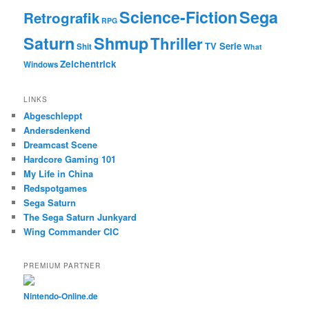
Science-Fiction
Sega
Retrografik
RPG
Saturn
Shmup
Thriller
TV Serie
Shit
What
Zeichentrick
Windows
LINKS
Abgeschleppt
Andersdenkend
Dreamcast Scene
Hardcore Gaming 101
My Life in China
Redspotgames
Sega Saturn
The Sega Saturn Junkyard
Wing Commander CIC
PREMIUM PARTNER
Nintendo-Online.de