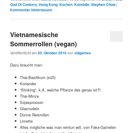
God Of Cookery
,
Hong Kong
,
Kochen
,
Komödie
,
Stephen Chow
|
Kommentar hinterlassen
Vietnamesische
Sommerrollen (vegan)
Veröffentlicht am
20. Oktober 2010
von
vidgames
Dazu braucht man:
Thai-Basilikum (süß)
Koriander
“Stinking”, k.A. welche Pflanze das genau ist?!
Thai-Minze
Sojasprossen
Glasnudeln
Dünne Reisrollen
Limette
Alles mögliche was man reintun will, von Fake-Garnelen