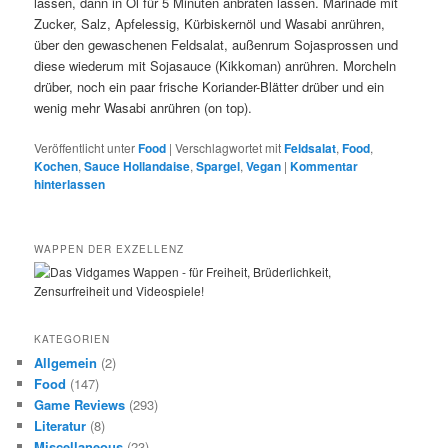
lassen, dann in Öl für 5 Minuten anbraten lassen. Marinade mit
Zucker, Salz, Apfelessig, Kürbiskernöl und Wasabi anrühren,
über den gewaschenen Feldsalat, außenrum Sojasprossen und
diese wiederum mit Sojasauce (Kikkoman) anrühren. Morcheln
drüber, noch ein paar frische Koriander-Blätter drüber und ein
wenig mehr Wasabi anrühren (on top).
Veröffentlicht unter
Food
|
Verschlagwortet mit
Feldsalat
,
Food
,
Kochen
,
Sauce Hollandaise
,
Spargel
,
Vegan
|
Kommentar
hinterlassen
WAPPEN DER EXZELLENZ
KATEGORIEN
Allgemein
(2)
Food
(147)
Game Reviews
(293)
Literatur
(8)
Miscellaneous
(23)