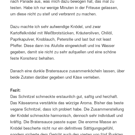
nach Panade aus, was mich dazu bewogen hat, das mal zu
testen. Habe ich nur wenige Minuten in der Friteuse gelassen,
um diese nicht zu steif und verbrannt zu machen.
Dazu machte ich sehr aufwendige Knödel, und zwar
Kartoffelknödel mit Weißbrotstücken, Kräuteroliven, Chiliöl,
Paprikapulver, Knoblauch, Petersilie und last but not least
Pfeffer. Diese dann ins Alufolie eingewickelt und ins Wasser
gegeben, damit sie nicht zu sehr aufquellen und eine schöne
feste Konsitenz behalten.
Danach eine dunkle Bratensauce zusammenköcheln lassen, über
beide Zutaten darüber gegeben und Käse verrieben.
Fazit:
Das Schnitzel schmeckte erstaunlich gut, saftig und herzhaft.
Das Käsearoma verstärkte das würzige Aroma. Bisher das beste
vegane Schnitzel, dass ich probiert habe. Die Zusammenstellung
der Knödel schmeckte harmonisch, dennoch sehr individuell und
kräftig. Die Bratensauce passte super. Die enorme Masse an
Knödel bescherte nicht nur ein definitives Sättigungsgefühl,
sondern sicherte dem Gericht auch den vierten von fünf Punkten.