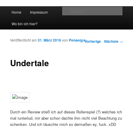
Hauptmenü
Such
Home
Impressum
Zum Inhalt wechseln
Zum sekundären Inhalt wechseln
vidgames.de
Wo bin ich hier?
Veröffentlicht am
31. März 2016
von
Penaence
Artikelnavigation
←
Vorherige
Nächste
→
Undertale
Durch ein Review stieß ich auf dieses Rollenspiel (?) welches ich
mal runterlud, mir aber schon dachte ihm nicht viel Beachtung zu
schenken. Und ich täuschte mich so dermaßen ey, fuck. xDD