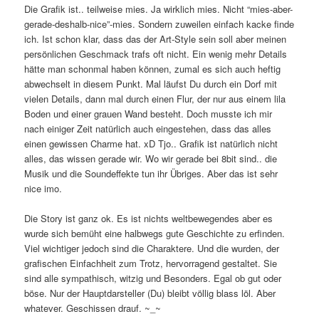
Die Grafik ist.. teilweise mies. Ja wirklich mies. Nicht “mies-aber-
gerade-deshalb-nice”-mies. Sondern zuweilen einfach kacke finde
ich. Ist schon klar, dass das der Art-Style sein soll aber meinen
persönlichen Geschmack trafs oft nicht. Ein wenig mehr Details
hätte man schonmal haben können, zumal es sich auch heftig
abwechselt in diesem Punkt. Mal läufst Du durch ein Dorf mit
vielen Details, dann mal durch einen Flur, der nur aus einem lila
Boden und einer grauen Wand besteht. Doch musste ich mir
nach einiger Zeit natürlich auch eingestehen, dass das alles
einen gewissen Charme hat. xD Tjo.. Grafik ist natürlich nicht
alles, das wissen gerade wir. Wo wir gerade bei 8bit sind.. die
Musik und die Soundeffekte tun ihr Übriges. Aber das ist sehr
nice imo.
Die Story ist ganz ok. Es ist nichts weltbewegendes aber es
wurde sich bemüht eine halbwegs gute Geschichte zu erfinden.
Viel wichtiger jedoch sind die Charaktere. Und die wurden, der
grafischen Einfachheit zum Trotz, hervorragend gestaltet. Sie
sind alle sympathisch, witzig und Besonders. Egal ob gut oder
böse. Nur der Hauptdarsteller (Du) bleibt völlig blass löl. Aber
whatever. Geschissen drauf. ~_~