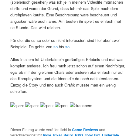
(spielerisch gesehen) was ich je in meinem Videolife mitmachen
durfte und waren der Grund, dass ich mir das Spiel nach dem
durchplayen kaufte. Eine Beschreibung wäre bescheuert und
angucken wäre auch lame. Am besten ihr spielt es einfach mal
ne Stunde. Das wird reichen.
Für die, die es so oder so nicht interessiert sind hier aber zwei
Beispiele. Da gehts von
so
bis
so.
Alles in allem ist Undertale ein großartiges Erlebnis und mal was
komplett anderes. Ich freu mich jetzt schon auf einen Nachfolger,
egal ob mir den gleichen Chars oder anderen aka einfach nur auf
das Kampfsystem und die Ideen die da noch dahinterstecken.
Einzig die Story und imo auch Grafik müsste man ein wenig
schleifen.
Dieser Eintrag wurde veröffentlicht in
Game Reviews
und
verschlagwortet mit
Indie
,
Pixel
,
Retro
,
RPG
,
Toby Fox
,
Undertale