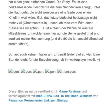
hat einen ganz einfachen Grund: Die Story. Es ist eine
herzzerreißende Geschichte die zum Nachdenken anregt, unter
die Haut geht, die nicht weniger als eine Serie oder einen
Kinofilm wert wäre. Gut, das letzte bedeutet heutzutage nicht
mehr viel (Ghostbusters löl), doch ich rede vom Film einer
Klasse wie Inception. Es ist einfach der Wahnsinn was ein
klitzekleines Entwicklerteam hier auf die Beine gestellt hat und
verdient meine Hochachtung (und die 8€ die ich anschließend auf
steam löhnte).
Schaut euch keinen Trailer an! Er verrät leider viel zu viel. Eine
Stunde reicht für die Entscheidung, ob ihr weiterplayen wollt. =)
Dieser Eintrag wurde veröffentlicht in
Game Reviews
und
verschlagwortet mit
Indie
,
JRPG
,
Sad
,
To The Moon
,
Windows
von
Penaence
.
Permanenter Link zum Eintrag
.