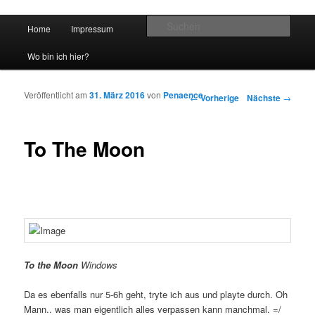
Hauptmenü
Such
Home
Impressum
Zum Inhalt wechseln
Zum sekundären Inhalt wechseln
vidgames.de
Wo bin ich hier?
Veröffentlicht am
31. März 2016
von
Penaence
Artikelnavigation
←
Vorherige
Nächste
→
To The Moon
To the Moon
Windows
Da es ebenfalls nur 5-6h geht, tryte ich aus und playte durch. Oh
Mann.. was man eigentlich alles verpassen kann manchmal. =/