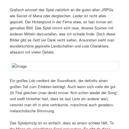
Grafisch erinnert das Spiel natürlich an die guten alten JRPGs
wie Secret of Mana oder dergleichen. Leider ist nicht alles
gepixelt. Der Hintergrund in der Ferne etwa, ist fast immer ein
gemaltes Bild. Das Spiel nimmt sich raus, diverse Szenen mit
anderen Mitteln darzustellen, was ich schade finde. Doch diese
Bilder gibt es Gott sei Dank recht selten. Ansonsten sieht man
wunderschöne gepixelte Landschaften und cute Charaktere,
allesamt mit vielen Details.
Ein großes Lob verdient der Soundtrack, der definitiv einen
großen Teil zum Erlebten beiträgt. Auch wenn sich viele der gut
20 Titel gleichen (man denkt immer “Ach schon wieder der Song”,
und stellt hinterher fest, dass es laut Liste ein anderer war),
versinkt man oft in eine verträumte, manchmal auch geradezu
melancholische Stimmung.
Das Spielprinzip ist so einfach, dass es einem schwer fällt, To
the Moon als eigentliches Spiel anzusehen. Es gibt da diese