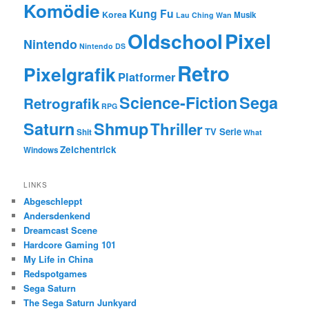
Komödie
Kung Fu
Korea
Musik
Lau Ching Wan
Oldschool
Pixel
Nintendo
Nintendo DS
Retro
Pixelgrafik
Platformer
Science-Fiction
Sega
Retrografik
RPG
Saturn
Shmup
Thriller
TV Serie
Shit
What
Zeichentrick
Windows
LINKS
Abgeschleppt
Andersdenkend
Dreamcast Scene
Hardcore Gaming 101
My Life in China
Redspotgames
Sega Saturn
The Sega Saturn Junkyard