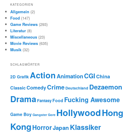
KATEGORIEN
Allgemein
(2)
Food
(147)
Game Reviews
(293)
Literatur
(8)
Miscellaneous
(23)
Movie Reviews
(635)
Musik
(32)
SCHLAGWÖRTER
Action
CGI
Animation
China
2D Grafik
Dezaemon
Crime
Comedy
Classic
Deutschland
Drama
Fucking Awesome
Food
Fantasy
Hollywood
Hong
Game Boy
Gangster
Gore
Kong
Klassiker
Horror
Japan