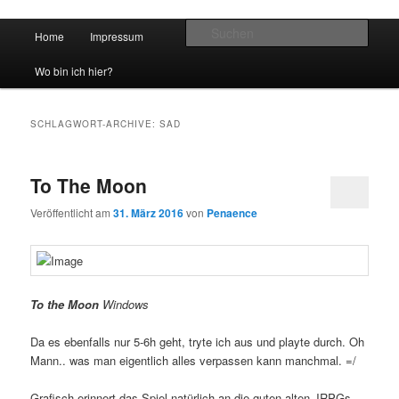
Hauptmenü
Such
Home
Impressum
Zum Inhalt wechseln
Zum sekundären Inhalt wechseln
vidgames.de
Wo bin ich hier?
SCHLAGWORT-ARCHIVE:
SAD
To The Moon
Veröffentlicht am
31. März 2016
von
Penaence
To the Moon
Windows
Da es ebenfalls nur 5-6h geht, tryte ich aus und playte durch. Oh
Mann.. was man eigentlich alles verpassen kann manchmal. =/
Grafisch erinnert das Spiel natürlich an die guten alten JRPGs