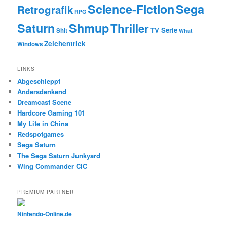
Science-Fiction
Sega
Retrografik
RPG
Saturn
Shmup
Thriller
TV Serie
Shit
What
Zeichentrick
Windows
LINKS
Abgeschleppt
Andersdenkend
Dreamcast Scene
Hardcore Gaming 101
My Life in China
Redspotgames
Sega Saturn
The Sega Saturn Junkyard
Wing Commander CIC
PREMIUM PARTNER
Nintendo-Online.de