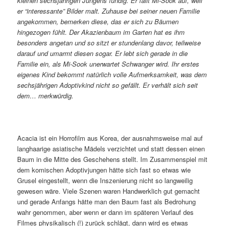
kleinen sechsjährigen Jungens fündig. Er fällt Mi-Sook auf, weil
er “interessante” Bilder malt. Zuhause bei seiner neuen Familie
angekommen, bemerken diese, das er sich zu Bäumen
hingezogen fühlt. Der Akazienbaum im Garten hat es ihm
besonders angetan und so sitzt er stundenlang davor, teilweise
darauf und umarmt diesen sogar. Er lebt sich gerade in die
Familie ein, als Mi-Sook unerwartet Schwanger wird. Ihr erstes
eigenes Kind bekommt natürlich volle Aufmerksamkeit, was dem
sechsjährigen Adoptivkind nicht so gefällt. Er verhält sich seit
dem… merkwürdig.
Acacia ist ein Horrofilm aus Korea, der ausnahmsweise mal auf
langhaarige asiatische Mädels verzichtet und statt dessen einen
Baum in die Mitte des Geschehens stellt. Im Zusammenspiel mit
dem komischen Adoptivjungen hätte sich fast so etwas wie
Grusel eingestellt, wenn die Inszenierung nicht so langweilig
gewesen wäre. Viele Szenen waren Handwerklich gut gemacht
und gerade Anfangs hätte man den Baum fast als Bedrohung
wahr genommen, aber wenn er dann im späteren Verlauf des
Filmes physikalisch (!) zurück schlägt, dann wird es etwas