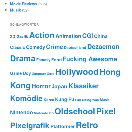
Movie Reviews
(635)
Musik
(32)
SCHLAGWÖRTER
Action
CGI
Animation
China
2D Grafik
Dezaemon
Crime
Comedy
Classic
Deutschland
Drama
Fucking Awesome
Food
Fantasy
Hollywood
Hong
Game Boy
Gangster
Gore
Kong
Klassiker
Horror
Japan
Komödie
Kung Fu
Korea
Musik
Lau Ching Wan
Oldschool
Pixel
Nintendo
Nintendo DS
Retro
Pixelgrafik
Platformer