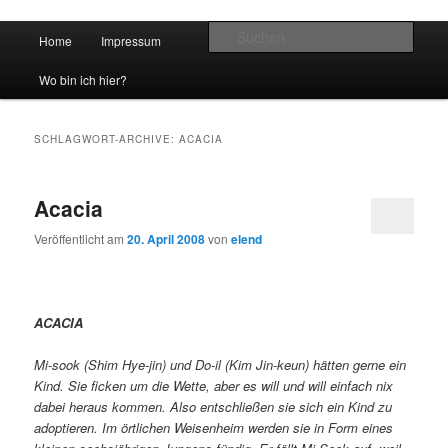
Hauptmenü
Such
Home
Impressum
Zum Inhalt wechseln
Zum sekundären Inhalt wechseln
vidgames.de
Wo bin ich hier?
SCHLAGWORT-ARCHIVE:
ACACIA
Acacia
Veröffentlicht am
20. April 2008
von
elend
ACACIA
Mi-sook (Shim Hye-jin) und Do-il (Kim Jin-keun) hätten gerne ein
Kind. Sie ficken um die Wette, aber es will und will einfach nix
dabei heraus kommen. Also entschließen sie sich ein Kind zu
adoptieren. Im örtlichen Weisenheim werden sie in Form eines