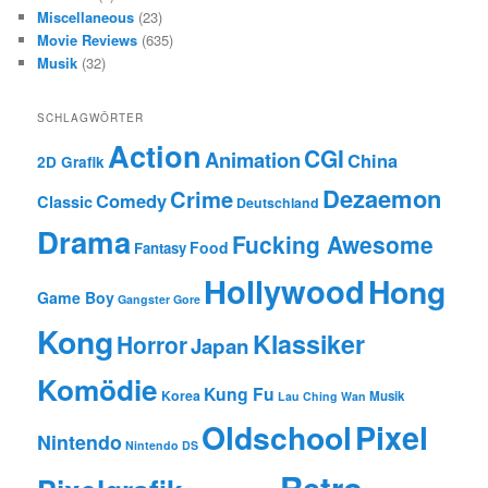
Miscellaneous
(23)
Movie Reviews
(635)
Musik
(32)
SCHLAGWÖRTER
Action
CGI
Animation
China
2D Grafik
Dezaemon
Crime
Comedy
Classic
Deutschland
Drama
Fucking Awesome
Food
Fantasy
Hollywood
Hong
Game Boy
Gangster
Gore
Kong
Klassiker
Horror
Japan
Komödie
Kung Fu
Korea
Musik
Lau Ching Wan
Oldschool
Pixel
Nintendo
Nintendo DS
Retro