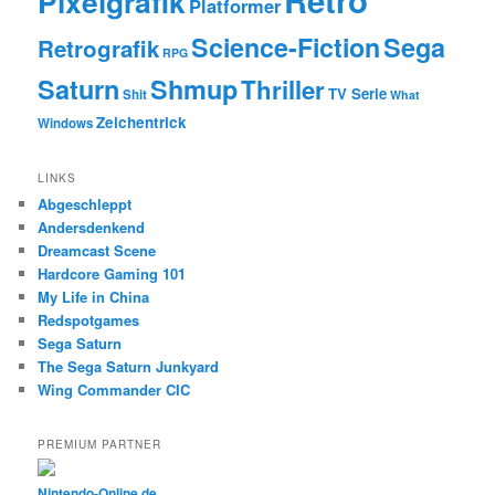
Pixelgrafik
Platformer
Science-Fiction
Sega
Retrografik
RPG
Saturn
Shmup
Thriller
TV Serie
Shit
What
Zeichentrick
Windows
LINKS
Abgeschleppt
Andersdenkend
Dreamcast Scene
Hardcore Gaming 101
My Life in China
Redspotgames
Sega Saturn
The Sega Saturn Junkyard
Wing Commander CIC
PREMIUM PARTNER
Nintendo-Online.de