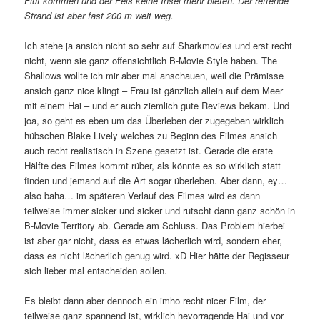
Flut kommen und der Fels keine Insel mehr bieten. Der rettende
Strand ist aber fast 200 m weit weg.
Ich stehe ja ansich nicht so sehr auf Sharkmovies und erst recht
nicht, wenn sie ganz offensichtlich B-Movie Style haben. The
Shallows wollte ich mir aber mal anschauen, weil die Prämisse
ansich ganz nice klingt – Frau ist gänzlich allein auf dem Meer
mit einem Hai – und er auch ziemlich gute Reviews bekam. Und
joa, so geht es eben um das Überleben der zugegeben wirklich
hübschen Blake Lively welches zu Beginn des Filmes ansich
auch recht realistisch in Szene gesetzt ist. Gerade die erste
Hälfte des Filmes kommt rüber, als könnte es so wirklich statt
finden und jemand auf die Art sogar überleben. Aber dann, ey…
also baha… im späteren Verlauf des Filmes wird es dann
teilweise immer sicker und sicker und rutscht dann ganz schön in
B-Movie Territory ab. Gerade am Schluss. Das Problem hierbei
ist aber gar nicht, dass es etwas lächerlich wird, sondern eher,
dass es nicht lächerlich genug wird. xD Hier hätte der Regisseur
sich lieber mal entscheiden sollen.
Es bleibt dann aber dennoch ein imho recht nicer Film, der
teilweise ganz spannend ist, wirklich hevorragende Hai und vor