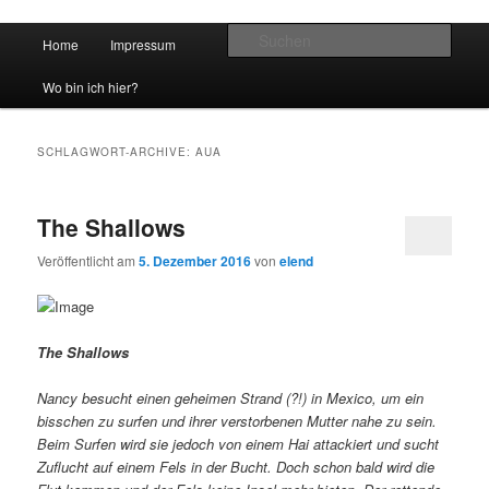
Hauptmenü
Such
Home
Impressum
Zum Inhalt wechseln
Zum sekundären Inhalt wechseln
vidgames.de
Wo bin ich hier?
SCHLAGWORT-ARCHIVE:
AUA
The Shallows
Veröffentlicht am
5. Dezember 2016
von
elend
The Shallows
Nancy besucht einen geheimen Strand (?!) in Mexico, um ein
bisschen zu surfen und ihrer verstorbenen Mutter nahe zu sein.
Beim Surfen wird sie jedoch von einem Hai attackiert und sucht
Zuflucht auf einem Fels in der Bucht. Doch schon bald wird die