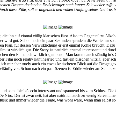
en Buchvertrag sitzt, aber eine Schreibblockade hat. Seine Freundin is
 seinen Drogen dealenden Ex-Schwager nach langer Zeit wieder trifft, wi
Durch diese Pille, soll er angeblich den vollen Umfang seines Gehirns 
e ihn auf einmal völlig klar sehen lässt. Also im Gegenteil zu Alkohol s
 er wird gut. Schon nach ein paar Sekunden sprudeln die Worte nur so 
en Plan, für dessen Verwirklichung er erst einmal Kohle braucht. Dazu g
lm ist wirklich gut. Die Story ist natürlich erstmal interessant und du
chen den Film auch wirklich spannend. Man kommt auch ständig in’s G
er Film noch relativ light hearted und fast ein bisschen witzig, aber sch
te ich mir aber truely auch ein etwas kritischeren Blick auf die Drog
eiläufig vor. Schon nach ein paar Szenen ist Eddie wieder am Schlucke
 und somit bleibt’s echt interessant und spannend bis zum Schluss. Die
e Niro. Der ist zwar nett, hat aber natürlich auch zu wenig Screentime
sik und immer wieder die Frage, was wohl wäre, wenn man selbst so e