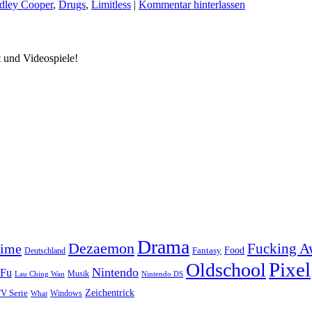
dley Cooper
,
Drugs
,
Limitless
|
Kommentar hinterlassen
Drama
Dezaemon
Fucking 
rime
Fantasy
Food
Deutschland
Pixel
Oldschool
Nintendo
 Fu
Musik
Lau Ching Wan
Nintendo DS
V Serie
Zeichentrick
Windows
What