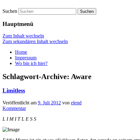
Suchen
vidgames.de
Hauptmenü
Zum Inhalt wechseln
Zum sekundären Inhalt wechseln
Home
Impressum
Wo bin ich hier?
Schlagwort-Archive:
Aware
Limitless
Veröffentlicht am
9. Juli 2012
von
elend
Kommentar
L I M I T L E S S