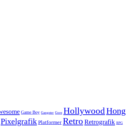
Hollywood
Hong
Awesome
Game Boy
Gangster
Gore
Retro
Pixelgrafik
Retrografik
Platformer
RPG