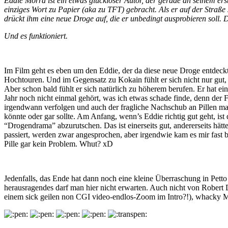
Eddie Morra ist ein etwas glückloser Autor, der gerade an seinem erst
einziges Wort zu Papier (aka zu TFT) gebracht. Als er auf der Straße
drückt ihm eine neue Droge auf, die er unbedingt ausprobieren soll. 
Und es funktioniert.
Im Film geht es eben um den Eddie, der da diese neue Droge entdeckt, di
Hochtouren. Und im Gegensatz zu Kokain fühlt er sich nicht nur gut,
Aber schon bald fühlt er sich natürlich zu höherem berufen. Er hat ein
Jahr noch nicht einmal gehört, was ich etwas schade finde, denn der Fi
irgendwann verfolgen und auch der fragliche Nachschub an Pillen ma
könnte oder gar sollte. Am Anfang, wenn’s Eddie richtig gut geht, ist d
“Drogendrama” abzurutschen. Das ist einerseits gut, andererseits hät
passiert, werden zwar angesprochen, aber irgendwie kam es mir fast b
Pille gar kein Problem. Whut? xD
Jedenfalls, das Ende hat dann noch eine kleine Überraschung in Petto
herausragendes darf man hier nicht erwarten. Auch nicht von Robert D
einem sick geilen non CGI video-endlos-Zoom im Intro?!), whacky Mu