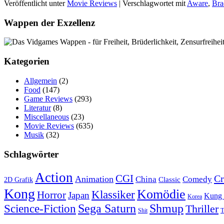
Veröffentlicht unter
Movie Reviews
|
Verschlagwortet mit
Aware
,
Bra
Wappen der Exzellenz
Kategorien
Allgemein
(2)
Food
(147)
Game Reviews
(293)
Literatur
(8)
Miscellaneous
(23)
Movie Reviews
(635)
Musik
(32)
Schlagwörter
Action
CGI
C
Animation
China
Comedy
Classic
2D Grafik
Kong
Komödie
Klassiker
Horror
Japan
Kung
Korea
Science-Fiction
Sega Saturn
Shmup
Thriller
T
Shit