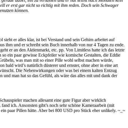
t gerade dabei, ihn zu verlassen und er hat selbst nach Monaten kein
ll er erst gar nicht so richtig mit ihm reden. Doch sein Schwager
benutzen können.
ieht er alles klar, ist bei Verstand und sein Gehirn arbeitet auf
aus ihm und er schreibt sein Buch innerhalb von nur 4 Tagen zu ende.
eht er an den Aktienmarkt, etc. pp. Von Limitless hatte ich das letzte
rch so ein paar gewisse Eckpfeiler wie komische Gestalten, die Eddie
rübeln, was man mit so einer Pille wohl selbst machen würde,
on bald wird’s natürlich düsterer und ernster, ohne aber in eine art
e gewünscht. Die Nebenwirkungen oder was bei einem kalten Entzug
n und man hat so das Gefühl, als wäre das alles mit und dank der
 Schauspieler machen allesamt eine gute Figur aber wirklich
, fand ich. Ansonsten gibt’s noch sehr schöne Kameraarbeit (mit
in paar Pillen hätte. Aber bei 800 USD pro Stück eher unlikely. ~_~