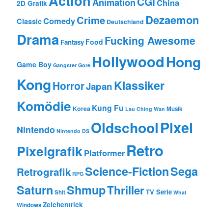
Action
CGI
Animation
China
2D Grafik
Dezaemon
Crime
Comedy
Classic
Deutschland
Drama
Fucking Awesome
Food
Fantasy
Hollywood
Hong
Game Boy
Gangster
Gore
Kong
Klassiker
Horror
Japan
Komödie
Kung Fu
Korea
Musik
Lau Ching Wan
Oldschool
Pixel
Nintendo
Nintendo DS
Retro
Pixelgrafik
Platformer
Science-Fiction
Sega
Retrografik
RPG
Saturn
Shmup
Thriller
TV Serie
Shit
What
Zeichentrick
Windows