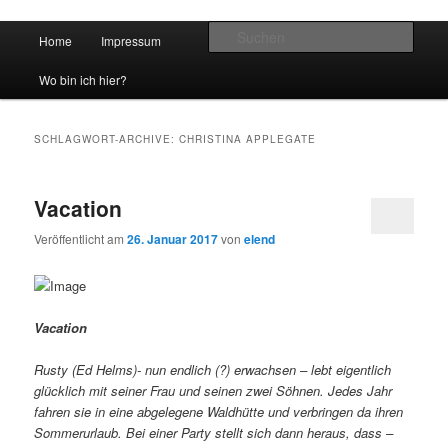
Hauptmenü
Such
Home
Impressum
Zum Inhalt wechseln
Zum sekundären Inhalt wechseln
vidgames.de
Wo bin ich hier?
SCHLAGWORT-ARCHIVE:
CHRISTINA APPLEGATE
Vacation
Veröffentlicht am
26. Januar 2017
von
elend
Vacation
Rusty (Ed Helms)- nun endlich (?) erwachsen – lebt eigentlich
glücklich mit seiner Frau und seinen zwei Söhnen. Jedes Jahr
fahren sie in eine abgelegene Waldhütte und verbringen da ihren
Sommerurlaub. Bei einer Party stellt sich dann heraus, dass –