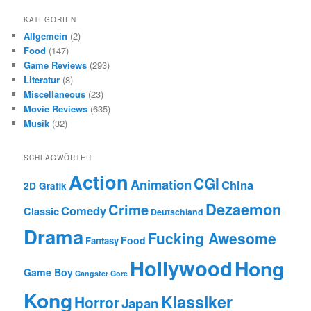
KATEGORIEN
Allgemein
(2)
Food
(147)
Game Reviews
(293)
Literatur
(8)
Miscellaneous
(23)
Movie Reviews
(635)
Musik
(32)
SCHLAGWÖRTER
Action
CGI
Animation
China
2D Grafik
Dezaemon
Crime
Comedy
Classic
Deutschland
Drama
Fucking Awesome
Food
Fantasy
Hollywood
Hong
Game Boy
Gangster
Gore
Kong
Klassiker
Horror
Japan