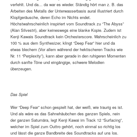
verfehlt. Und da… da war es wieder. Ständig hört man z. B. das
Arbeiten des Metalls der Unterwasserbasis aural illustriert durch
Klopfgeräusche, deren Echo im Nichts endet.
Höchstwahrscheinlich inspiriert vom Soundtrack zu “The Abyss”
(Alan Silvestri), aber keineswegs eine blanke Kopie. Zudem ist
Kenji Kawais Soundtrack kein Orchesterscore. Wahrscheinlich zu
100 % aus dem Synthesizer, klingt “Deep Fear” hier und da
etwas blechern (Vor allem während der hektischeren Tracks wie
Nr. 11 “Perplexity”), kann aber gerade in den ruhigeren Momenten
durch sanfte Töne und eingängige, schwere Melodien
überzeugen.
Das Spiel
Wer “Deep Fear” schon gespielt hat, der weiß, wie traurig es ist.
Und als wäre es das Sahnehäubchen des ganzen Spiels, nein
der ganzen Saturnära, legt Kenji Kawai im Track 12 “Surfacing”,
welcher im Spiel zum Outtro gehört, noch einmal so richtig los
und lässt die ganze Bandbreite des Soundtracks auf uns los.