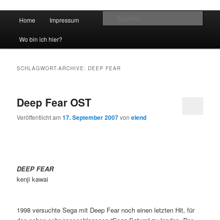
Hauptmenü
Such
Home
Impressum
Zum Inhalt wechseln
Zum sekundären Inhalt wechseln
vidgames.de
Wo bin ich hier?
SCHLAGWORT-ARCHIVE:
DEEP FEAR
Deep Fear OST
Veröffentlicht am
17. September 2007
von
elend
DEEP FEAR
kenji kawai
1998 versuchte Sega mit Deep Fear noch einen letzten Hit, für