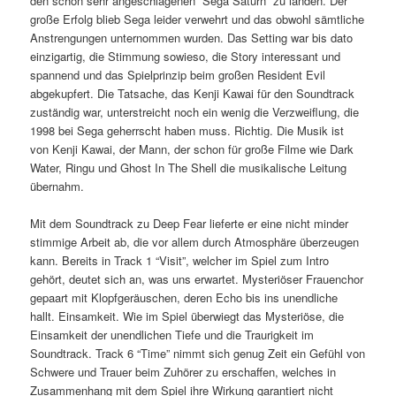
den schon sehr angeschlagenen “Sega Saturn” zu landen. Der
große Erfolg blieb Sega leider verwehrt und das obwohl sämtliche
Anstrengungen unternommen wurden. Das Setting war bis dato
einzigartig, die Stimmung sowieso, die Story interessant und
spannend und das Spielprinzip beim großen Resident Evil
abgekupfert. Die Tatsache, das Kenji Kawai für den Soundtrack
zuständig war, unterstreicht noch ein wenig die Verzweiflung, die
1998 bei Sega geherrscht haben muss. Richtig. Die Musik ist
von Kenji Kawai, der Mann, der schon für große Filme wie Dark
Water, Ringu und Ghost In The Shell die musikalische Leitung
übernahm.
Mit dem Soundtrack zu Deep Fear lieferte er eine nicht minder
stimmige Arbeit ab, die vor allem durch Atmosphäre überzeugen
kann. Bereits in Track 1 “Visit”, welcher im Spiel zum Intro
gehört, deutet sich an, was uns erwartet. Mysteriöser Frauenchor
gepaart mit Klopfgeräuschen, deren Echo bis ins unendliche
hallt. Einsamkeit. Wie im Spiel überwiegt das Mysteriöse, die
Einsamkeit der unendlichen Tiefe und die Traurigkeit im
Soundtrack. Track 6 “Time” nimmt sich genug Zeit ein Gefühl von
Schwere und Trauer beim Zuhörer zu erschaffen, welches in
Zusammenhang mit dem Spiel ihre Wirkung garantiert nicht