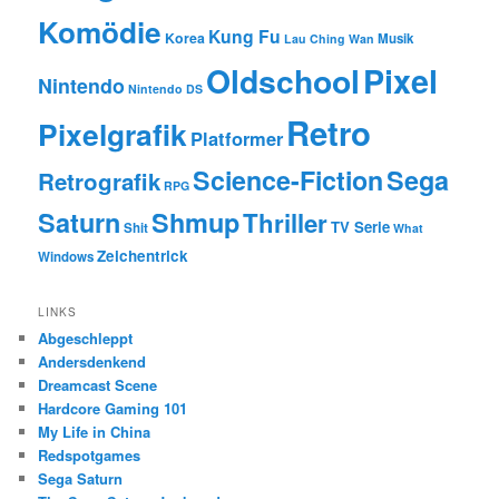
Komödie
Kung Fu
Korea
Musik
Lau Ching Wan
Oldschool
Pixel
Nintendo
Nintendo DS
Retro
Pixelgrafik
Platformer
Science-Fiction
Sega
Retrografik
RPG
Saturn
Shmup
Thriller
TV Serie
Shit
What
Zeichentrick
Windows
LINKS
Abgeschleppt
Andersdenkend
Dreamcast Scene
Hardcore Gaming 101
My Life in China
Redspotgames
Sega Saturn